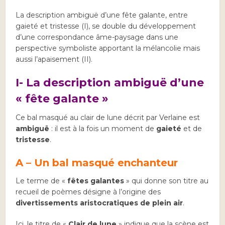
La description ambiguë d’une fête galante, entre
gaieté et tristesse (I), se double du développement
d’une correspondance âme-paysage dans une
perspective symboliste apportant la mélancolie mais
aussi l’apaisement (II).
I-
La description ambiguë d’une
« fête galante »
Ce bal masqué au clair de lune décrit par Verlaine est
ambiguë
: il est à la fois un moment de
gaieté
et de
tristesse
.
A – Un bal masqué enchanteur
Le terme de «
fêtes galantes
» qui donne son titre au
recueil de poèmes désigne à l’origine des
divertissements aristocratiques de plein air
.
Ici, le titre de «
Clair de lune
» indique que la scène est