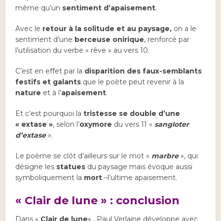
même qu’un
sentiment d’apaisement
.
Avec le
retour à la solitude et au paysage,
on a le
sentiment d’une
berceuse onirique
, renforcé par
l’utilisation du verbe « rêve » au vers 10.
C’est en effet par la
disparition des faux-semblants
festifs et galants
que le poète peut revenir à la
nature
et à l’
apaisement
.
Et c’est pourquoi la
tristesse se double d’une
« extase »
, selon l’
oxymore
du vers 11 «
sangloter
d’extase
».
Le poème se clôt d’ailleurs sur le mot «
marbre
», qui
désigne les
statues
du paysage mais évoque aussi
symboliquement la
mort
–l’ultime apaisement.
« Clair de lune » : conclusion
Dans «
Clair de lune
« , Paul Verlaine développe avec