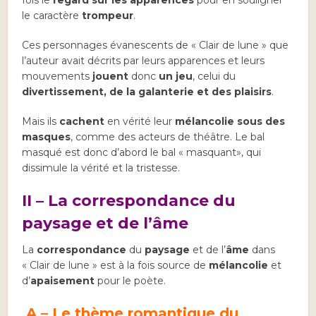
le caractère
trompeur
.
Ces personnages évanescents de « Clair de lune » que
l’auteur avait décrits par leurs apparences et leurs
mouvements
jouent
donc
un jeu
, celui du
divertissement, de la galanterie et des plaisirs
.
Mais ils
cachent
en vérité leur
mélancolie sous des
masques
, comme des acteurs de théâtre. Le bal
masqué est donc d’abord le bal « masquant», qui
dissimule la vérité et la tristesse.
II –
La correspondance du
paysage et de l’âme
La
correspondance
du
paysage
et de l’
âme
dans
« Clair de lune » est à la fois source de
mélancolie
et
d’
apaisement
pour le poète.
A – Le thème romantique du