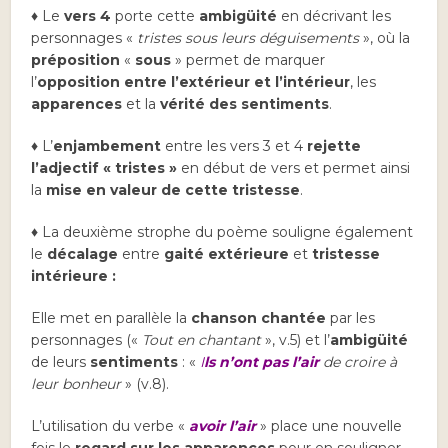
♦ Le
vers 4
porte cette
ambigüité
en décrivant les
personnages «
tristes sous leurs déguisements
», où la
préposition
«
sous
» permet de marquer
l’
opposition entre l’extérieur et l’intérieur
, les
apparences
et la
vérité des sentiments
.
♦ L’
enjambement
entre les vers 3 et 4
rejette
l’adjectif « tristes »
en début de vers et permet ainsi
la
mise en valeur de cette tristesse
.
♦ La deuxième strophe du poème souligne également
le
décalage
entre
gaité extérieure
et
tristesse
intérieure :
Elle met en parallèle la
chanson chantée
par les
personnages («
Tout en chantant
», v.5) et l’
ambigüité
de leurs
sentiments
: «
I
ls n’ont pas l’air
de croire à
leur bonheur
» (v.8).
L’utilisation du verbe «
avoir l’air
» place une nouvelle
fois le
regard sur les apparences
pour en souligner