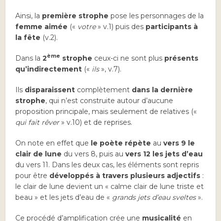
Ainsi, la
première strophe
pose les personnages de la
femme aimée
(«
votre
» v.1) puis des
participants à
la fête
(v.2).
ème
Dans la
2
strophe
ceux-ci ne sont plus
présents
qu’indirectement
(«
ils
», v.7).
Ils
disparaissent
complètement
dans la dernière
strophe
, qui n’est construite autour d’aucune
proposition principale, mais seulement de relatives («
qui fait rêver
» v.10) et de reprises.
On note en effet que
le poète répète
au
vers 9 le
clair de lune
du vers 8, puis au
vers 12 les jets d’eau
du vers 11. Dans les deux cas, les éléments sont repris
pour être
développés à travers plusieurs adjectifs
:
le clair de lune devient un « calme clair de lune triste et
beau » et les jets d’eau de «
grands jets d’eau sveltes
».
Ce procédé d’amplification crée une
musicalité
en