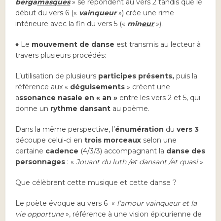
berga
masques
» se répondent au vers 2 tandis que le
début du vers 6 («
vainqu
eur
») crée une rime
intérieure avec la fin du vers 5 («
min
eur
»).
♦ Le
mouvement de danse
est transmis au lecteur à
travers plusieurs procédés:
L’utilisation de plusieurs
participes présents,
puis la
référence aux «
déguisements
» créent une
a
ssonance nasale en « an »
entre les vers 2 et 5, qui
donne un
rythme dansant
au poème.
Dans la même perspective, l’
énumération
du
vers 3
découpe celui-ci en
trois morceaux
selon une
certaine
cadence
(4/3/3) accompagnant la
danse des
personnages
: «
Jouant du luth
/et
dansant
/et
quasi
».
Que célèbrent cette musique et cette danse ?
Le poète évoque au vers 6 «
l’amour vainqueur et la
vie opportune
», référence à une vision épicurienne de