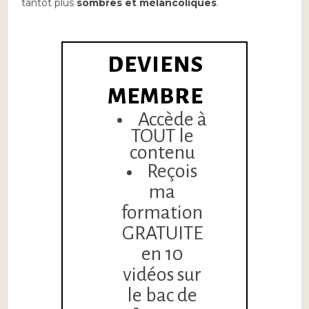
tantôt plus
sombres et mélancoliques
.
DEVIENS
MEMBRE
Accède à
TOUT le
contenu
Reçois
ma
formation
GRATUITE
en 10
vidéos sur
le bac de