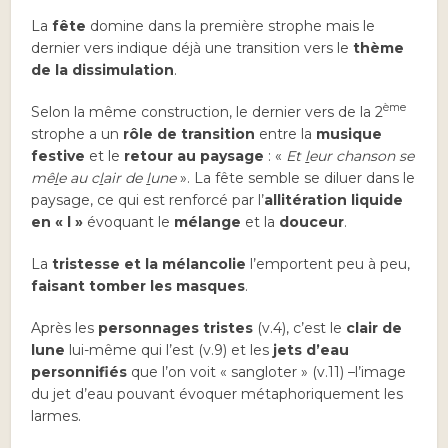
La
fête
domine dans la première strophe mais le
dernier vers indique déjà une transition vers le
thème
de la dissimulation
.
ème
Selon la même construction, le dernier vers de la 2
strophe a un
rôle de transition
entre la
musique
festive
et le
retour au paysage
: «
Et
l
eur chanson se
mê
l
e au c
l
air de
l
une
». La fête semble se diluer dans le
paysage, ce qui est renforcé par l’
allitération liquide
en « l »
évoquant le
mélange
et la
douceur
.
La
tristesse et la mélancolie
l’emportent peu à peu,
faisant tomber les masques
.
Après les
personnages tristes
(v.4), c’est le
clair de
lune
lui-même qui l’est (v.9) et les
jets d’eau
personnifiés
que l’on voit « sangloter » (v.11) –l’image
du jet d’eau pouvant évoquer métaphoriquement les
larmes.