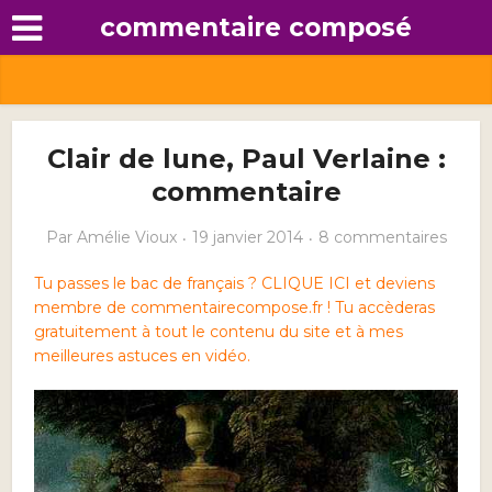
commentaire composé
Clair de lune, Paul Verlaine :
commentaire
Par
Amélie Vioux
19 janvier 2014
8 commentaires
Tu passes le bac de français ? CLIQUE ICI et deviens
membre de commentairecompose.fr ! Tu accèderas
gratuitement à tout le contenu du site et à mes
meilleures astuces en vidéo.