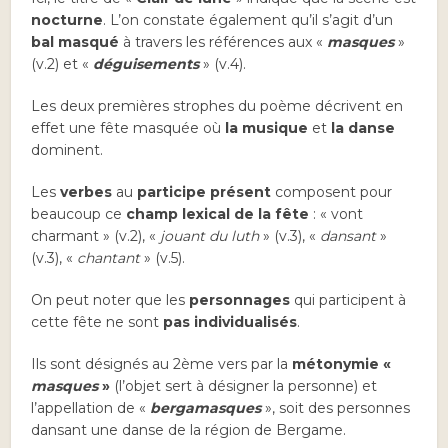
nocturne
. L’on constate également qu’il s’agit d’un
bal masqué
à travers les références aux «
masques
»
(v.2) et «
déguisements
» (v.4).
Les deux premières strophes du poème décrivent en
effet une fête masquée où
la musique
et
la danse
dominent.
Les
verbes
au
participe présent
composent pour
beaucoup ce
champ lexical de la fête
: « vont
charmant » (v.2), «
jouant du luth
» (v.3), «
dansant
»
(v.3), «
chantant
» (v.5).
On peut noter que les
personnages
qui participent à
cette fête ne sont
pas individualisés
.
Ils sont désignés au 2ème vers par la
métonymie «
masques
»
(l’objet sert à désigner la personne) et
l’appellation de «
bergamasques
», soit des personnes
dansant une danse de la région de Bergame.