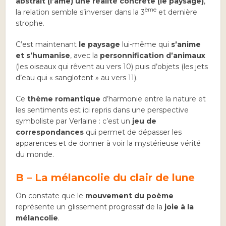
abstrait (l’âme) une réalité concrète (le paysage)
,
ème
la relation semble s’inverser dans la 3
et dernière
strophe.
C’est maintenant
le paysage
lui-même qui
s’anime
et s’humanise
, avec la
personnification d’animaux
(les oiseaux qui rêvent au vers 10) puis d’objets (les jets
d’eau qui « sanglotent » au vers 11).
Ce
thème romantique
d’harmonie entre la nature et
les sentiments est ici repris dans une perspective
symboliste par Verlaine : c’est un
jeu de
correspondances
qui permet de dépasser les
apparences et de donner à voir la mystérieuse vérité
du monde.
B – La mélancolie du clair de lune
On constate que le
mouvement du poème
représente un glissement progressif de la
joie à la
mélancolie
.