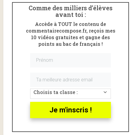
Comme des milliers d'élèves
avant toi :
Accède à TOUT le contenu de
commentairecompose.fr, reçois mes
10 vidéos gratuites et gagne des
points au bac de français !
Voici une
analyse linéaire
de la
lettre 21
de
Lettres
d’une Péruvienne
de
Françoise de Graffigny
. Ce
roman épistolaire est au
bac de français
dans le cadre
Choisis ta classe :
du parcours « Un nouvel univers s’est offert à mes
yeux)
Je m'inscris !
L’extrait étudié va du début de la lettre 21 à « sans
contrarier les siens ».
Lettre XXI, Introduction