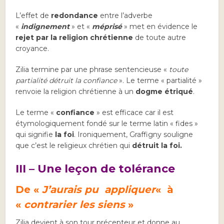
L’effet de
redondance
entre l’adverbe
«
indignement
» et «
méprisé
» met en évidence le
rejet par la religion chrétienne
de toute autre
croyance.
Zilia termine par une phrase sentencieuse «
toute
partialité détruit la confiance
». Le terme « partialité »
renvoie la religion chrétienne à un
dogme étriqué
.
Le terme «
confiance
» est efficace car il est
étymologiquement fondé sur le terme latin « fides »
qui signifie
la foi
. Ironiquement, Graffigny souligne
que c’est le religieux chrétien qui
détruit la foi.
III – Une leçon de tolérance
De
«
J’aurais pu appliquer
«
à
«
contrarier les siens
»
Zilia devient à son tour précepteur et donne au