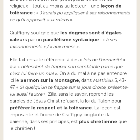
religieux – tout au moins au lecteur – une
leçon de
tolérance
: «
J’aurais pu appliquer à ses raisonnements
ce qu’il opposait aux miens
».
Graffigny souligne que
les dogmes sont d’égales
valeurs
par un
parallélisme syntaxique
: «
à ses
raisonnements » / « aux miens
».
Elle fait ensuite référence à des «
lois de l’humanité
»
qui «
défendent de frapper son semblable parce que
c’est lui faire un mal
». On a du mal à ne pas entendre
ici le
Sermon sur la Montagne
, dans
Matthieu
, 5, 43-
47 «
Si quelqu’un te frappe sur la joue droite, présente-
lui aussi l’autre
». Zilia, sans le savoir, reprend les
paroles de Jésus-Christ refusant la loi du Talion pour
préférer le respect et la tolérance
. La leçon est
imposante et l’ironie de Graffigny cinglante : la
païenne, dans ses principes, est
plus chrétienne
que
le chrétien !