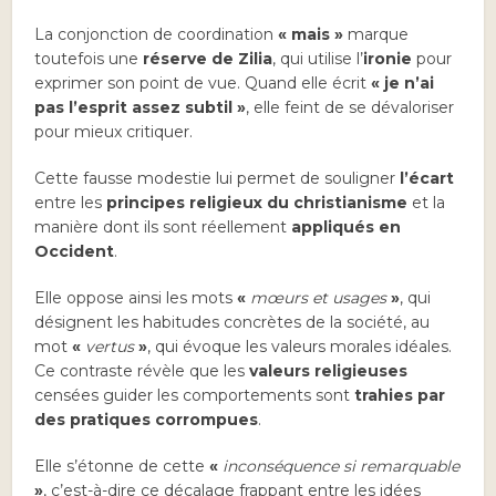
La conjonction de coordination
« mais »
marque
toutefois une
réserve de Zilia
, qui utilise l’
ironie
pour
exprimer son point de vue. Quand elle écrit
« je n’ai
pas l’esprit assez subtil »
, elle feint de se dévaloriser
pour mieux critiquer.
Cette fausse modestie lui permet de souligner
l’écart
entre les
principes religieux du christianisme
et la
manière dont ils sont réellement
appliqués en
Occident
.
Elle oppose ainsi les mots
«
mœurs et usages
»
, qui
désignent les habitudes concrètes de la société, au
mot
«
vertus
»
, qui évoque les valeurs morales idéales.
Ce contraste révèle que les
valeurs religieuses
censées guider les comportements sont
trahies par
des pratiques corrompues
.
Elle s’étonne de cette
«
inconséquence si remarquable
»
, c’est-à-dire ce décalage frappant entre les idées