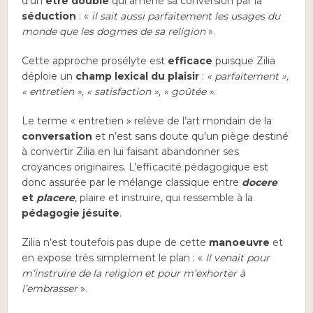
d’un
être double
qui amène sa conversion par la
séduction
: «
il sait aussi parfaitement les usages du
monde que les dogmes de sa religion
».
Cette approche prosélyte est
efficace
puisque Zilia
déploie un
champ lexical du plaisir
:
« parfaitement »,
« entretien », « satisfaction », « goûtée »
.
Le terme « entretien » relève de l’art mondain de la
conversation
et n’est sans doute qu’un piège destiné
à convertir Zilia en lui faisant abandonner ses
croyances originaires. L’efficacité pédagogique est
donc assurée par le mélange classique entre
docere
et
placere
, plaire et instruire, qui ressemble à la
pédagogie jésuite
.
Zilia n’est toutefois pas dupe de cette
manoeuvre
et
en expose très simplement le plan : «
Il venait pour
m’instruire de la religion et pour m’exhorter à
l’embrasser
».