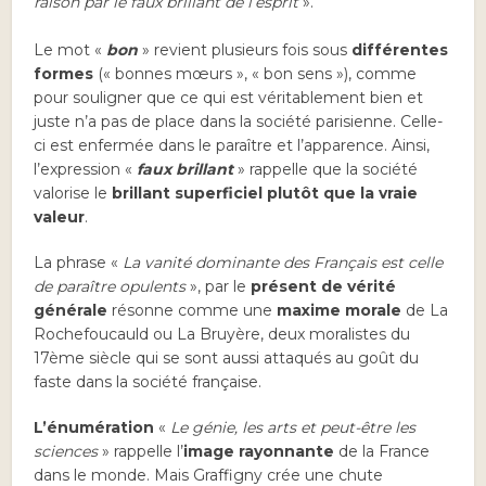
raison par le faux brillant de l’esprit
».
Le mot «
bon
» revient plusieurs fois sous
différentes
formes
(« bonnes mœurs », « bon sens »), comme
pour souligner que ce qui est véritablement bien et
juste n’a pas de place dans la société parisienne. Celle-
ci est enfermée dans le paraître et l’apparence. Ainsi,
l’expression «
faux brillant
» rappelle que la société
valorise le
brillant superficiel plutôt que la vraie
valeur
.
La phrase «
La vanité dominante des Français est celle
de paraître opulents
», par le
présent de vérité
générale
résonne comme une
maxime morale
de La
Rochefoucauld ou La Bruyère, deux moralistes du
17ème siècle qui se sont aussi attaqués au goût du
faste dans la société française.
L’énumération
«
Le génie, les arts et peut-être les
sciences
» rappelle l’
image rayonnante
de la France
dans le monde. Mais Graffigny crée une chute