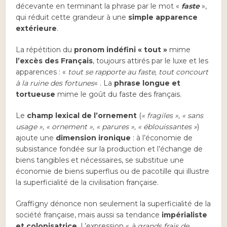
décevante en terminant la phrase par le mot «
faste
»,
qui réduit cette grandeur à une
simple apparence
extérieure
.
La répétition du
pronom indéfini « tout »
mime
l’excès des Français
, toujours attirés par le luxe et les
apparences : «
tout se rapporte au faste, tout concourt
à la ruine des fortunes
« . La
phrase longue et
tortueuse
mime le goût du faste des français.
Le
champ lexical de l’ornement
(
« fragiles », « sans
usage », « ornement », « parures », « éblouissantes »
)
ajoute une
dimension ironique
: à l’économie de
subsistance fondée sur la production et l’échange de
biens tangibles et nécessaires, se substitue une
économie de biens superflus ou de pacotille qui illustre
la superficialité de la civilisation française.
Graffigny dénonce non seulement la superficialité de la
société française, mais aussi sa tendance
impérialiste
et colonisatrice
. L’expression «
à grands frais de