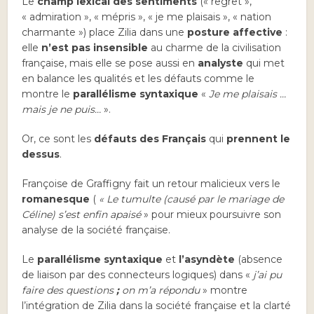
Le
champ lexical des sentiments
(« regret »,
« admiration », « mépris », « je me plaisais », « nation
charmante ») place Zilia dans une
posture affective
:
elle
n’est pas insensible
au charme de la civilisation
française, mais elle se pose aussi en
analyste
qui met
en balance les qualités et les défauts comme le
montre le
parallélisme syntaxique
«
Je me plaisais …
mais je ne puis…
».
Or, ce sont les
défauts des Français
qui
prennent le
dessus
.
Françoise de Graffigny fait un retour malicieux vers le
romanesque
(
« Le tumulte (causé par le mariage de
Céline) s’est enfin apaisé
» pour mieux poursuivre son
analyse de la société française.
Le
parallélisme syntaxique
et
l’asyndète
(absence
de liaison par des connecteurs logiques) dans «
j’ai pu
faire des questions
;
on m’a répondu
» montre
l’intégration de Zilia dans la société française et la clarté