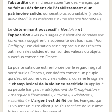
l’absurdité
de la richesse superflue des Français qui
se fait au détriment de l’établissement d’un
patrimoine solide
, qui serait plus souhaitable («
après
avoir établi leurs maisons sur une aisance honnête
» ).
Le
déterminant possessif
«
Nos
lois
»
et
l’apposition
«
les plus sages qui aient été données aux
hommes
» suggèrent la supériorité des lois incas. Pour
Graffigny, une civilisation saine repose sur des réalités
patrimoniales solides et non sur des valeurs ou objets
superflus comme en France.
La pointe satirique est renforcée par le regard négatif
porté sur les Français, considérés comme un peuple
qui s’est détourné des vraies valeurs, comme le signale
le
champ lexical de la violence sacrificielle
appliqué
au peuple français :
« dérèglement de l’imagination »,
« manquer à l’humanité », « crime », « idôlatres »,
« sacrifient »
.
L’argent est déifié
par les Français, qui
lui vouent un culte allant jusqu’au sacrifice de leur âme
(«
leur repos et leur honneur
»).