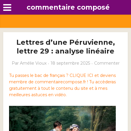
commentaire composé
Lettres d’une Péruvienne,
lettre 29 : analyse linéaire
Par
Amélie Vioux
18 septembre 2025
Commenter
Tu passes le bac de français ? CLIQUE ICI et deviens
membre de commentairecompose.fr ! Tu accèderas
gratuitement à tout le contenu du site et à mes
meilleures astuces en vidéo.