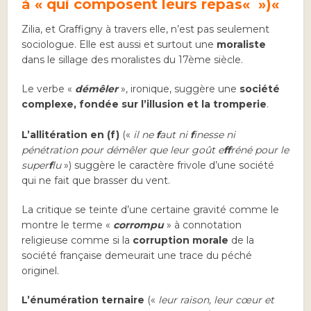
à « qui composent leurs repas
«
»)
«
Zilia, et Graffigny à travers elle, n’est pas seulement
sociologue. Elle est aussi et surtout une
moraliste
dans le sillage des moralistes du 17ème siècle.
Le verbe «
démêler
», ironique, suggère une
société
complexe, fondée sur l’illusion et la tromperie
.
L’allitération
en (f)
(«
il ne
f
aut ni
f
inesse ni
pénétration pour démêler que leur goût e
ff
réné pour le
super
f
lu
») suggère le caractère frivole d’une société
qui ne fait que brasser du vent.
La critique se teinte d’une certaine gravité comme le
montre le terme «
corrompu
» à connotation
religieuse comme si la
corruption morale
de la
société française demeurait une trace du péché
originel.
L’énumération ternaire
(«
leur raison, leur cœur et