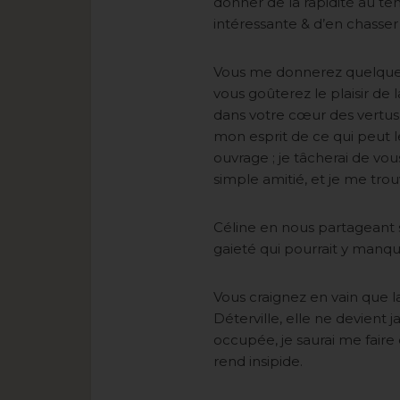
donner de la rapidité au tem
intéressante & d’en chasser
Vous me donnerez quelque c
vous goûterez le plaisir de 
dans votre cœur des vertus
mon esprit de ce qui peut l
ouvrage ; je tâcherai de vo
simple amitié, et je me trou
Céline en nous partageant 
gaieté qui pourrait y manquer
Vous craignez en vain que l
Déterville, elle ne devient 
occupée, je saurai me faire
rend insipide.