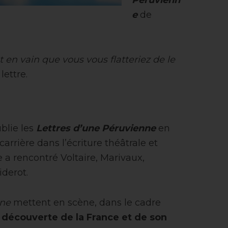
Péruvienn
e
de
t en vain que vous vous flatteriez de le
lettre.
blie les
Lettres d’une Péruvienne
en
carrière dans l’écriture théâtrale et
e a rencontré Voltaire, Marivaux,
derot.
nne
mettent en scène, dans le cadre
a
découverte de la France et de son