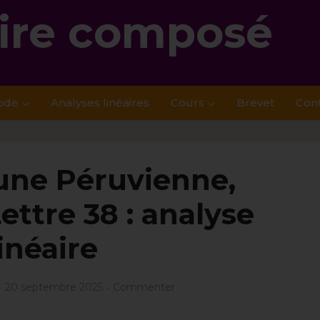
re composé
ode
Analyses linéaires
Cours
Brevet
Con
’une Péruvienne,
ettre 38 : analyse
linéaire
20 septembre 2025
Commenter