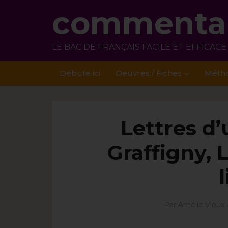
commentai
LE BAC DE FRANÇAIS FACILE ET EFFICACE
Débute ici
Oeuvres / Fiches
Méth
Lettres d
Graffigny, L
Par
Amélie Vioux