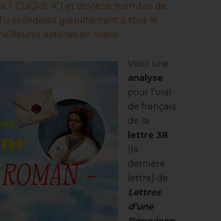
ais ? CLIQUE ICI et deviens membre de
u accèderas gratuitement à tout le
eilleures astuces en vidéo.
Voici une
analyse
pour l’oral
de français
de la
lettre 38
(la
dernière
lettre) de
Lettres
d’une