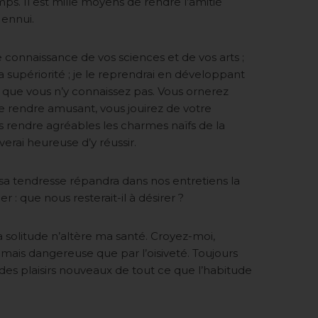
ps. Il est mille moyens de rendre l’amitié
 ennui.
onnaissance de vos sciences et de vos arts ;
la supériorité ; je le reprendrai en développant
 que vous n’y connaissez pas. Vous ornerez
e rendre amusant, vous jouirez de votre
us rendre agréables les charmes naïfs de la
verai heureuse d’y réussir.
sa tendresse répandra dans nos entretiens la
 : que nous resterait-il à désirer ?
a solitude n’altère ma santé. Croyez-moi,
jamais dangereuse que par l’oisiveté. Toujours
 des plaisirs nouveaux de tout ce que l’habitude