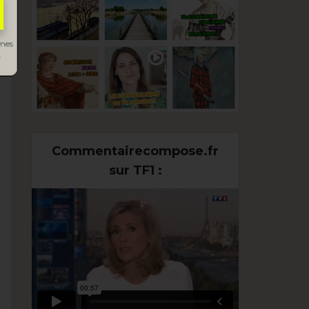
s mes
e
Commentairecompose.fr
sur TF1 :