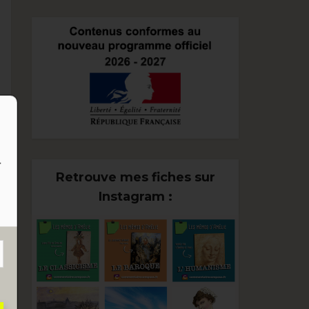
n
)
Retrouve mes fiches sur
Instagram :