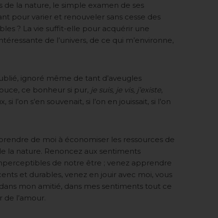
s de la nature, le simple examen de ses
isant pour varier et renouveler sans cesse des
les ? La vie suffit-elle pour acquérir une
ntéressante de l’univers, de ce qui m’environne,
ir oublié, ignoré même de tant d’aveugles
douce, ce bonheur si pur,
je suis, je vis, j’existe
,
si l’on s’en souvenait, si l’on en jouissait, si l’on
pprendre de moi à économiser les ressources de
 de la nature. Renoncez aux sentiments
perceptibles de notre être ; venez apprendre
ocents et durables, venez en jouir avec moi, vous
dans mon amitié, dans mes sentiments tout ce
 de l’amour.