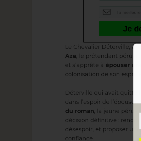
Je d
Le Chevalier Déterville, am
Aza
, le prétendant péruvien
et s’apprête à
épouser un
colonisation de son esprit
Déterville qui avait quitté
dans l’espoir de l’épouser. 
du roman
, la jeune péruvi
décision définitive : renon
désespoir, et proposer une 
confiance.