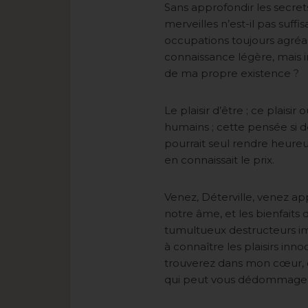
Sans approfondir les secret
merveilles n’est-il pas suff
occupations toujours agréab
connaissance légère, mais i
de ma propre existence ?
Le plaisir d’être ; ce plais
humains ; cette pensée si 
pourrait seul rendre heureux, 
en connaissait le prix.
Venez, Déterville, venez a
notre âme, et les bienfaits
tumultueux destructeurs im
à connaître les plaisirs inn
trouverez dans mon cœur, 
qui peut vous dédommager