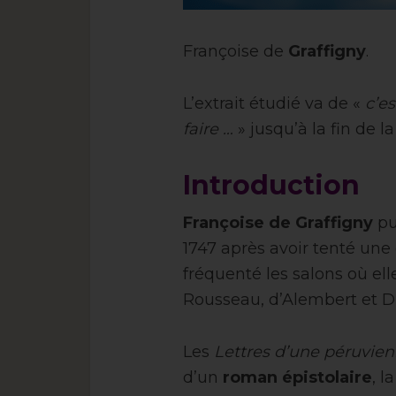
Françoise de
Graffigny
.
L’extrait étudié va de «
c’es
faire …
» jusqu’à la fin de la 
Introduction
Françoise de Graffigny
pu
1747 après avoir tenté une 
fréquenté les salons où ell
Rousseau, d’Alembert et Di
Les
Lettres d’une péruvie
d’un
roman épistolaire
, l