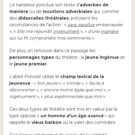
Le narrateur ponctue son texte d’
adverbes de
manière
ou de
locutions adverbiales
qui, comme
des
didascalies théâtrales
, précisent les
circonstances de l’action : «
sans paraître
embarrassée
», «
Elle me répondit
ingénument
», «
d’une
manière
qui lui fît comprendre mes sentiments
».
De plus, on retrouve dans ce passage les
personnages types
du théâtre : la
jeune ingénue
et
le
jeune premier
.
L’abbé Prévost utilise le
champ lexical de la
jeunesse
: «
fort jeune
», «
timide
», «
facile à
déconcerter
», «
encore moins âgée que moi
», «
ingénument
», «
plus expérimentée que moi
».
Ces deux types de théâtre sont mis en valeur par le
type opposé «
un homme d’un âge avancé
» qui
rappelle le
vieux barbon
ou le valet des comédies.