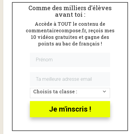
ux
Comme des milliers d'élèves
an
avant toi :
aly
Accède à TOUT le contenu de
se
commentairecompose.fr, reçois mes
s
10 vidéos gratuites et gagne des
de
points au bac de français !
la
sc
èn
e
de
re
nc
on
Choisis ta classe :
tr
e
Je m'inscris !
en
tre
De
s