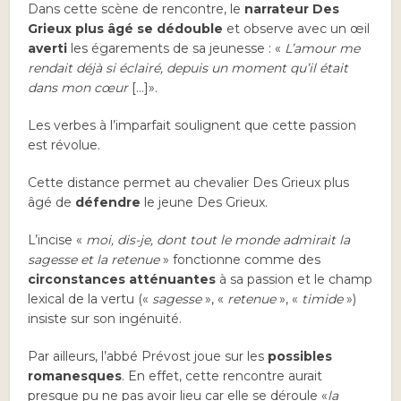
Dans cette scène de rencontre, le
narrateur Des
Grieux plus âgé se dédouble
et observe avec un œil
averti
les égarements de sa jeunesse : «
L’amour me
rendait déjà si éclairé, depuis un moment qu’il était
dans mon cœur
[…]».
Les verbes à l’imparfait soulignent que cette passion
est révolue.
Cette distance permet au chevalier Des Grieux plus
âgé de
défendre
le jeune Des Grieux.
L’incise «
moi, dis-je, dont tout le monde admirait la
sagesse et la retenue
» fonctionne comme des
circonstances atténuantes
à sa passion et le champ
lexical de la vertu («
sagesse
», «
retenue
», «
timide
»)
insiste sur son ingénuité.
Par ailleurs, l’abbé Prévost joue sur les
possibles
romanesques
. En effet, cette rencontre aurait
presque pu ne pas avoir lieu car elle se déroule «
la