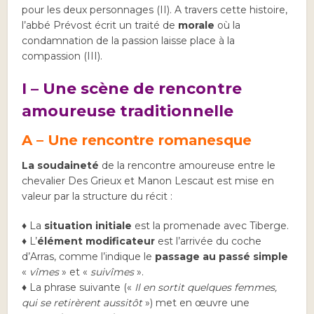
pour les deux personnages (II). A travers cette histoire,
l’abbé Prévost écrit un traité de
morale
où la
condamnation de la passion laisse place à la
compassion (III).
I – Une scène de rencontre
amoureuse traditionnelle
A – Une rencontre romanesque
La
soudaineté
de la rencontre amoureuse entre le
chevalier Des Grieux et Manon Lescaut est mise en
valeur par la structure du récit :
♦ La
situation initiale
est la promenade avec Tiberge.
♦ L’
élément modificateur
est l’arrivée du coche
d’Arras, comme l’indique le
passage au passé simple
«
vîmes
» et «
suivîmes
».
♦ La phrase suivante («
Il en sortit quelques femmes,
qui se retirèrent aussitôt
») met en œuvre une