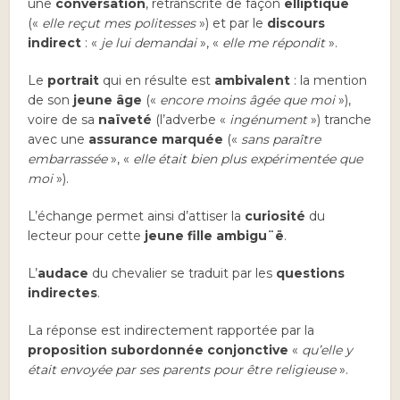
une
conversation
, retranscrite de façon
elliptique
(«
elle reçut mes politesses
») et par le
discours
indirect
: «
je lui demandai
», «
elle me répondit
».
Le
portrait
qui en résulte est
ambivalent
: la mention
de son
jeune âge
(«
encore moins âgée que moi
»),
voire de sa
naïveté
(l’adverbe «
ingénument
») tranche
avec une
assurance marquée
(«
sans paraître
embarrassée
», «
elle était bien plus expérimentée que
moi
»).
L’échange permet ainsi d’attiser la
curiosité
du
lecteur pour cette
jeune fille ambigu¨ë
.
L’
audace
du chevalier se traduit par les
questions
indirectes
.
La réponse est indirectement rapportée par la
proposition subordonnée conjonctive
«
qu’elle y
était envoyée par ses parents pour être religieuse
».