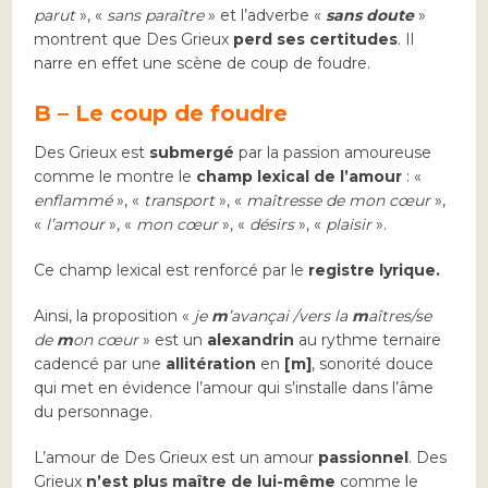
parut
», «
sans paraître
» et l’adverbe «
sans doute
»
montrent que Des Grieux
perd ses certitudes
. Il
narre en effet une scène de coup de foudre.
B – Le coup de foudre
Des Grieux est
submergé
par la passion amoureuse
comme le montre le
champ lexical de l’amour
: «
enflammé
», «
transport
», «
maîtresse de mon cœur
»,
«
l’amour
», «
mon cœur
», «
désirs
», «
plaisir
».
Ce champ lexical est renforcé par le
registre lyrique.
Ainsi, la proposition «
je
m
’avançai /vers la
m
aîtres/se
de
m
on cœur
» est un
alexandrin
au rythme ternaire
cadencé par une
allitération
en
[m]
, sonorité douce
qui met en évidence l’amour qui s’installe dans l’âme
du personnage.
L’amour de Des Grieux est un amour
passionnel
. Des
Grieux
n’est plus maître de lui-même
comme le