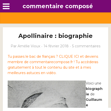
commentaire composé
Apollinaire : biographie
Par
Amélie Vioux
14 février 2018
5 commentaires
Tu passes le bac de français ? CLIQUE ICI et deviens
membre de commentairecompose.fr ! Tu accèderas
gratuitement à tout le contenu du site et à mes
meilleures astuces en vidéo.
Voici une
biograph
ie
de
Guillaum
e
Apollinai