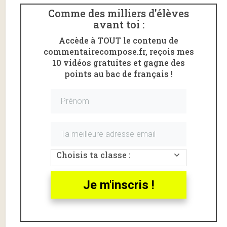
re
.
Comme des milliers d'élèves
avant toi :
Cette
Accède à TOUT le contenu de
biographi
commentairecompose.fr, reçois mes
e retrace
10 vidéos gratuites et gagne des
les
points au bac de français !
éléments
clés de la
vie
d’Apollinai
re.
Pour en
savoir
Choisis ta classe :
plus sur
l’
œuvre
Je m'inscris !
d’Apollinai
re, ses thèmes de prédilection et les caractéristiques
de son
écriture
d’Apollinaire, va voir ma
fiche auteur
sur Apollinaire
.