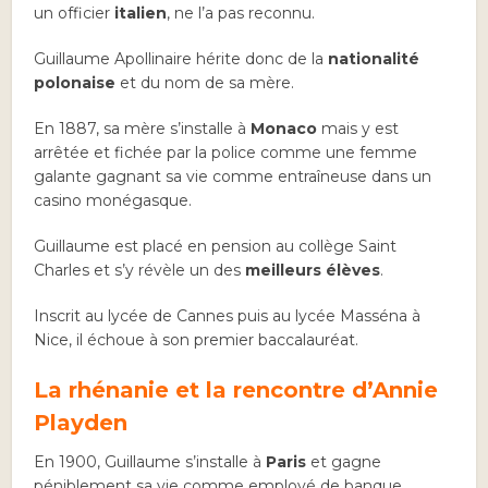
un officier
italien
, ne l’a pas reconnu.
Guillaume Apollinaire hérite donc de la
nationalité
polonaise
et du nom de sa mère.
En 1887, sa mère s’installe à
Monaco
mais y est
arrêtée et fichée par la police comme une femme
galante gagnant sa vie comme entraîneuse dans un
casino monégasque.
Guillaume est placé en pension au collège Saint
Charles et s’y révèle un des
meilleurs élèves
.
Inscrit au lycée de Cannes puis au lycée Masséna à
Nice, il échoue à son premier baccalauréat.
La rhénanie et la rencontre d’Annie
Playden
En 1900, Guillaume s’installe à
Paris
et gagne
péniblement sa vie comme employé de banque.