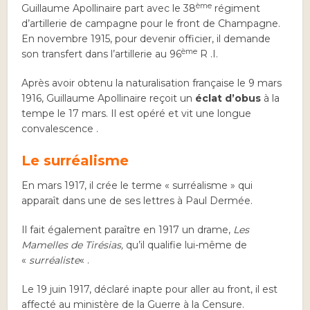
ème
Guillaume Apollinaire part avec le 38
régiment
d’artillerie de campagne pour le front de Champagne.
En novembre 1915, pour devenir officier, il demande
ème
son transfert dans l’artillerie au 96
R .I.
Après avoir obtenu la naturalisation française le 9 mars
1916, Guillaume Apollinaire reçoit un
éclat d’obus
à la
tempe le 17 mars. Il est opéré et vit une longue
convalescence .
Le surréalisme
En mars 1917, il crée le terme « surréalisme » qui
apparaît dans une de ses lettres à Paul Dermée.
Il fait également paraître en 1917 un drame,
Les
Mamelles de Tirésias,
qu’il qualifie lui-même de
«
surréaliste
« .
Le 19 juin 1917, déclaré inapte pour aller au front, il est
affecté au ministère de la Guerre à la Censure.