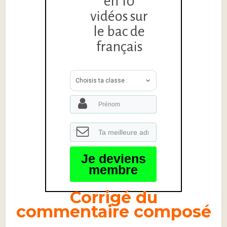
en 10
vidéos sur
le bac de
français
Choisis ta classe :
Je deviens
membre
Corrigé du
commentaire composé