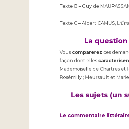
Texte B – Guy de MAUPASSA
Texte C – Albert CAMUS, L
‘Étr
La question
Vous
comparerez
ces demand
façon dont elles
caractérisen
Mademoiselle de Chartres et l
Rosémilly ; Meursault et Marie
Les sujets (un su
Le
commentaire littérair