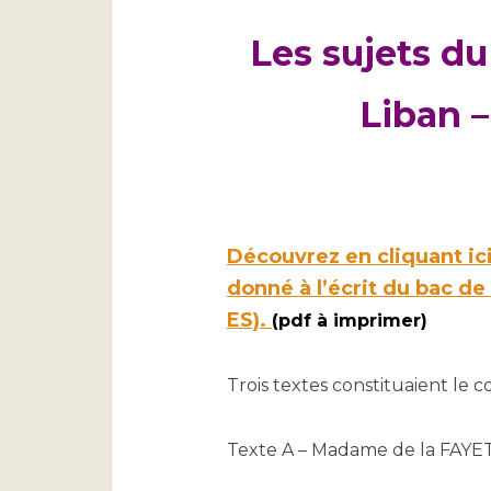
Les
sujets du
Liban –
Découvrez en cliquant ici 
donné à l’écrit du bac de 
ES).
(pdf à imprimer)
Trois textes constituaient le c
Texte A – Madame de la FAYE