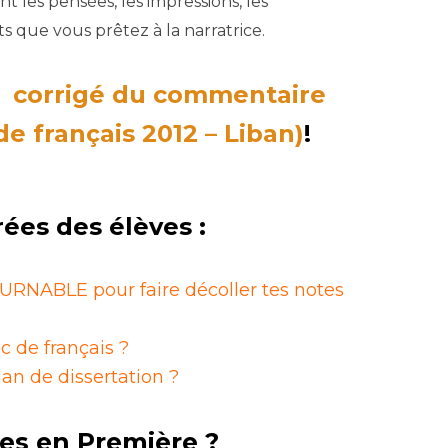
t les pensées, les impressions, les
ts que vous prêtez à la narratrice.
n
corrigé du commentaire
e français 2012 – Liban)
!
rées des élèves :
RNABLE pour faire décoller tes notes
c de français ?
n de dissertation ?
es en Première ?