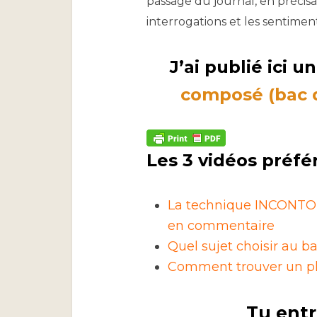
passage du journal, en précisan
interrogations et les sentimen
J’ai publié ici u
composé (bac d
Les 3 vidéos préfé
La technique INCONTOU
en commentaire
Quel sujet choisir au ba
Comment trouver un pla
Tu entr