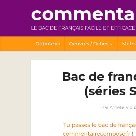
commentai
LE BAC DE FRANÇAIS FACILE ET EFFICACE
Débute ici
Oeuvres / Fiches
Méth
Bac de fran
(séries S
Par
Amélie Viou
Tu passes le bac de franç
commentairecompose.fr ! T