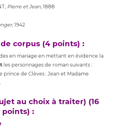
NT,
Pierre et Jean
, 1888
anger
, 1942
 de corpus
(4 points) :
es en mariage en mettant en évidence la
t
les personnages de roman suivants :
e prince de Clèves ; Jean et Madame
.
jet au choix à traiter) (16
points) :
e