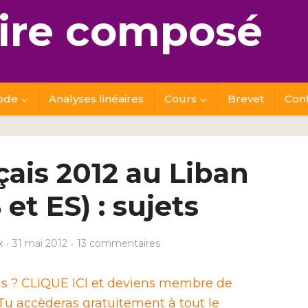
re composé
ode
Analyses linéaires
Cours
Brevet
Con
çais 2012 au Liban
 et ES) : sujets
x
31 mai 2012
13 commentaires
ais ? CLIQUE ICI et deviens membre de
u accèderas gratuitement à tout le