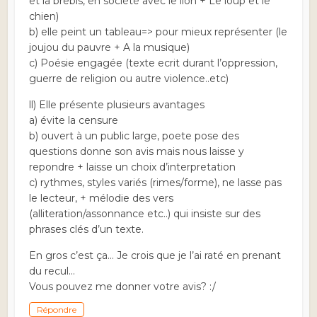
et la brebis, en société avec le lion + Le loup et le
chien)
b) elle peint un tableau=> pour mieux représenter (le
joujou du pauvre + A la musique)
c) Poésie engagée (texte ecrit durant l’oppression,
guerre de religion ou autre violence..etc)
ll) Elle présente plusieurs avantages
a) évite la censure
b) ouvert à un public large, poete pose des
questions donne son avis mais nous laisse y
repondre + laisse un choix d’interpretation
c) rythmes, styles variés (rimes/forme), ne lasse pas
le lecteur, + mélodie des vers
(alliteration/assonnance etc..) qui insiste sur des
phrases clés d’un texte.
En gros c’est ça… Je crois que je l’ai raté en prenant
du recul…
Vous pouvez me donner votre avis? :/
Répondre