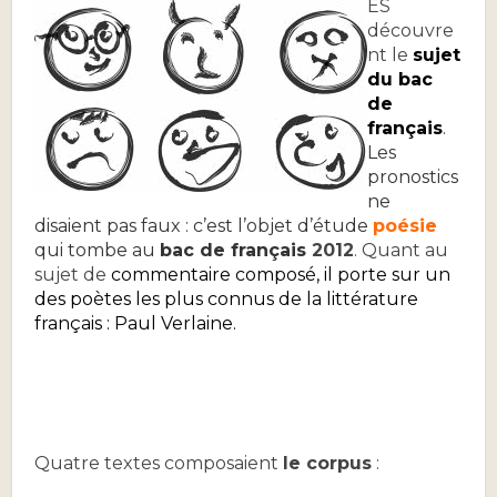
ES
découvre
nt le
sujet
du bac
de
français
.
Les
pronostics
ne
disaient pas faux : c’est l’objet d’étude
poésie
qui tombe au
bac de français
2012
. Quant au
sujet de
commentaire composé
,
il porte sur un
des poètes les plus connus de la littérature
français : Paul Verlaine.
Quatre textes composaient
le corpus
: