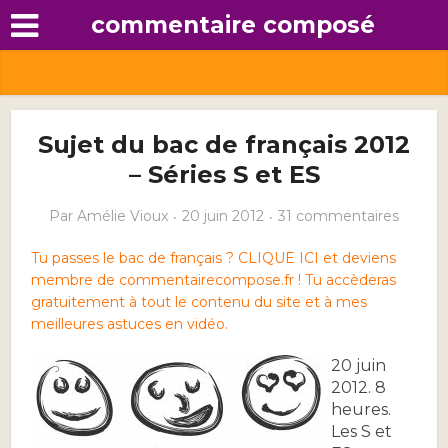
commentaire composé
Sujet du bac de français 2012
– Séries S et ES
Par
Amélie Vioux
20 juin 2012
31 commentaires
Tu passes le bac de français ? CLIQUE ICI et deviens
membre de commentairecompose.fr ! Tu accèderas
gratuitement à tout le contenu du site et à mes
meilleures astuces en vidéo.
20 juin
2012. 8
heures.
Les S et