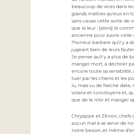
beaucoup de vices dans leu
grands maîtres qu’eux en t
sans cause cette sorte de v
que la leur ; [alors] ils 
ancienne pour suivre celle-
l’horreur barbare qu’il y a d
jugeant bien de leurs fautes
Je pense qu’il y a plus de
manger mort, à déchirer par
encore toute sa sensibilité, à
tuer par les chiens et les
lu, mais vu de fraîche date
voisins et concitoyens et, qu
que de le rôtir et manger ap
Chrysippe et Zénon, chefs de
aucun mal à se servir de no
notre besoin, et même d’en 