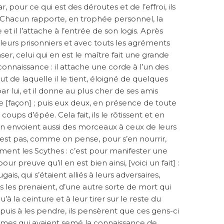
 pour ce qui est des déroutes et de l’effroi, ils
. Chacun rapporte, en trophée personnel, la
 et il l’attache à l’entrée de son logis. Après
 leurs prisonniers et avec touts les agréments
er, celui qui en est le maître fait une grande
nnaissance : il attache une corde à l’un des
ut de laquelle il le tient, éloigné de quelques
ar lui, et il donne au plus cher de ses amis
e [façon] ; puis eux deux, en présence de toute
oups d’épée. Cela fait, ils le rôtissent et en
 envoient aussi des morceaux à ceux de leurs
’est pas, comme on pense, pour s’en nourrir,
ement les Scythes : c’est pour manifester une
r preuve qu’il en est bien ainsi, [voici un fait] :
ais, qui s’étaient alliés à leurs adversaires,
s les prenaient, d’une autre sorte de mort qui
u’à la ceinture et à leur tirer sur le reste du
 puis à les pendre, ils pensèrent que ces gens-ci
mes qui avaient semé la connaissance de