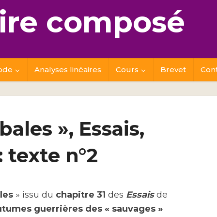
re composé
ode
Analyses linéaires
Cours
Brevet
Con
ales », Essais,
 texte n°2
les
» issu du
chapitre 31
des
Essais
de
tumes guerrières des « sauvages »