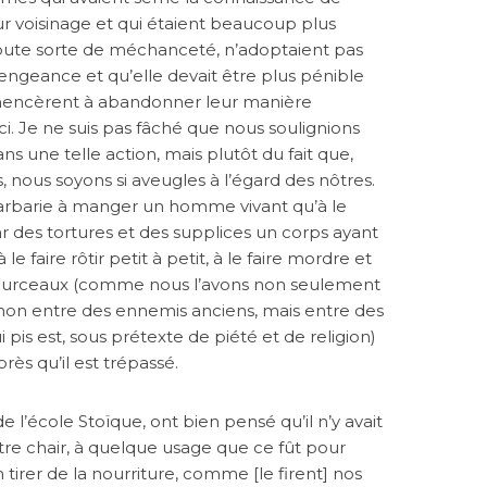
r voisinage et qui étaient beaucoup plus
oute sorte de méchanceté, n’adoptaient pas
engeance et qu’elle devait être plus pénible
commencèrent à abandonner leur manière
ci. Je ne suis pas fâché que nous soulignions
ans une telle action, mais plutôt du fait que,
, nous soyons si aveugles à l’égard des nôtres.
 barbarie à manger un homme vivant qu’à le
 des tortures et des supplices un corps ayant
 le faire rôtir petit à petit, à le faire mordre et
 pourceaux (comme nous l’avons non seulement
, non entre des ennemis anciens, mais entre des
i pis est, sous prétexte de piété et de religion)
rès qu’il est trépassé.
 l’école Stoïque, ont bien pensé qu’il n’y avait
tre chair, à quelque usage que ce fût pour
tirer de la nourriture, comme [le firent] nos