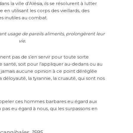
s la ville d’Alésia, ils se résolurent à lutter
 en utilisant les corps des vieillards, des
 inutiles au combat.
sant usage de pareils aliments, prolongèrent leur
vie.
nent pas de s’en servir pour toute sorte
 santé, soit pour l’appliquer au-dedans ou au
va jamais aucune opinion à ce point déréglée
la déloyauté, la tyrannie, la cruauté, qui sont nos
ppeler ces hommes barbares eu égard aux
n pas eu égard à nous, qui les surpassons en
cannibales
,
1595