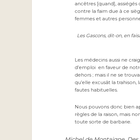
ancêtres [quand], assiégés dan
contre la faim due à ce siège
femmes et autres personnes
Les Gascons, dit-on, en fai
Les médecins aussi ne craig
d’emploi en faveur de notre
dehors ; mais il ne se trou
qu’elle excusât la trahison, 
fautes habituelles.
Nous pouvons donc bien a
règles de la raison, mais no
toute sorte de barbarie.
Michel de Montaigne,
Des 