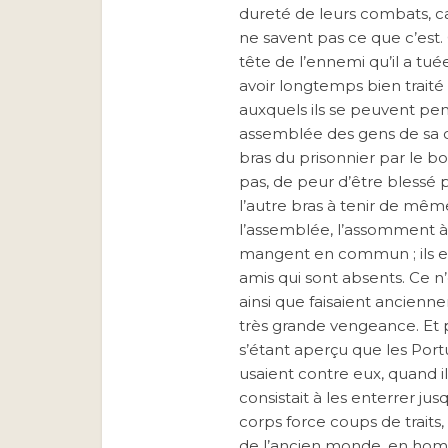
dureté de leurs combats, car,
ne savent pas ce que c’est
tête de l’ennemi qu’il a tuée
avoir longtemps bien traité
auxquels ils se peuvent pens
assemblée des gens de sa co
bras du prisonnier par le bo
pas, de peur d’être blessé p
l’autre bras à tenir de mêm
l’assemblée, l’assomment à c
mangent en commun ; ils en
amis qui sont absents. Ce n
ainsi que faisaient ancienn
très grande vengeance. Et pou
s’étant aperçu que les Portug
usaient contre eux, quand il
consistait à les enterrer jusq
corps force coups de traits,
de l’ancien monde, en hom