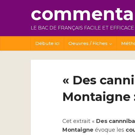
commentai
LE BAC DE FRANÇAIS FACILE ET EFFICACE
Débute ici
Oeuvres / Fiches
Méth
« Des cannib
Montaigne :
Cet extrait «
Des cannniba
Montaigne
évoque les
cou