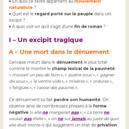
♦ En quoi ce texte appartient au
mouvement
naturaliste
?
♦ Quel est le
regard porté sur le peuple
dans cet
excipit ?
♦ A quoi voit-on qu’il s’agit d’une
fin de roman
?
I –
Un excipit tragique
A – Une mort dans le dénuement
Gervaise meurt dans le
dénuement
le plus total
comme le montre le
champ lexical de la pauvreté
:
«
mourait un peu de faim
», «
quatre sous
», «
gagner
dix sous
», «
le ventre vide
», «
misères
», «
ordures
»,
«
fatigues
», «
caisse des pauvres
».
Ce dénuement lui fait
perdre son humanité
. On
observe ainsi de nombreuses phrases à la
forme
négative
(«
elle
ne
mangerait
pas
», «
La terre
ne
voulait
pas
d’elle
», «
on
ne
sut
jamais
au juste de quoi
elle était morte
») qui suggèrent un état de
privation