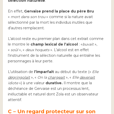
sélection naturelle
.
En effet,
Gervaise prend la place du père Bru
«
mort dans son trou
» comme si la nature avait
sélectionné par la mort les individus inutiles que
d’autres remplacent.
L’alcool reste eu premier plan dans cet extrait comme
le montre le
champ lexical de l’alcool
: «
buvait
»,
«
soûl
», «
deux hoquets
». L’alcool est en effet
l’instrument de la sélection naturelle qui entraîne les
personnages à leur perte.
L’utilisation de
l’imparfait
au début du texte («
Elle
dégringolait
», «
On la
chargeait
», «
Elle
devenait
idiote
») à une valeur
durative.
Il montre que la
déchéance de Gervaise est un processus lent,
inéluctable et naturel dont Zola est un observateur
attentif.
C – Un regard protecteur sur son