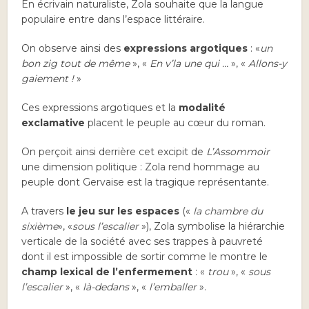
En écrivain naturaliste, Zola souhaite que la langue
populaire entre dans l’espace littéraire.
On observe ainsi des
expressions argotiques
: «
un
bon zig tout de même
», «
En v’la une qui …
», «
Allons-y
gaiement !
»
Ces expressions argotiques et la
modalité
exclamative
placent le peuple au cœur du roman.
On perçoit ainsi derrière cet excipit de
L’Assommoir
une dimension politique : Zola rend hommage au
peuple dont Gervaise est la tragique représentante.
A travers
le jeu sur les espaces
(«
la chambre du
sixième
», «
sous l’escalier
»), Zola symbolise la hiérarchie
verticale de la société avec ses trappes à pauvreté
dont il est impossible de sortir comme le montre le
champ lexical de l’enfermement
: «
trou
», «
sous
l’escalier
», «
là-dedans
», «
l’emballer
».