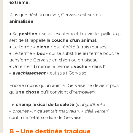
extrême.
Plus que déshumanisée, Gervaise est surtout
animalisée
:
♦ Sa
position
« sous l’escalier » et la « vieille paille » qui
sert de lit rappelle la
couche d’un animal
.
♦ Le terme «
niche
» est répété à trois reprises;
♦ Le terme «
bec
» qui se substitue au terme bouche
transforme Gervaise en chien ou en oiseau.
♦ On entend même le terme «
vache
» dans l’
«
avachissement
» qui saisit Gervaise.
Encore moins qu’un animal, Gervaise ne devient plus
qu’
une chose
qu’il convient d’«
emballer
».
Le
champ lexical de la saleté
(«
dégoûtant
»,
«
ordures
», «
ça sentait mauvais
», «
déjà verte
»)
confirme l’état sordide de Gervaise.
B – Une destinée tragique