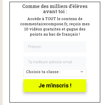
Comme des milliers d'élèves
avant toi :
Accède à TOUT le contenu de
commentairecompose.fr, reçois mes
10 vidéos gratuites et gagne des
points au bac de français !
Voici un
commentaire
de l’
excipit
de
L’Assommoir
de
Zola
(la mort de Gervaise).
Excipit de l’Assommoir,
Choisis ta classe :
introduction du commentaire
Je m'inscris !
Dans
l’Assommoir
, écrit en 1877, Zola met en scène
les
méfaits de l’alcool
sur le
monde ouvrier
de la fin
du
XIXème siècle
.