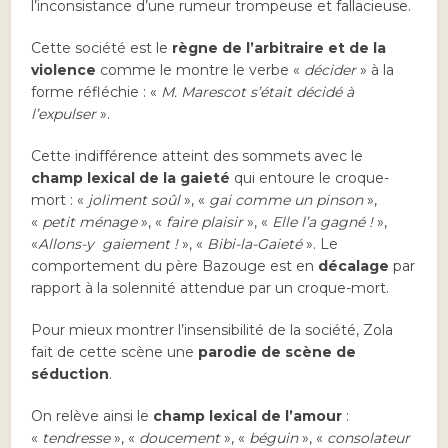
l’inconsistance d’une rumeur trompeuse et fallacieuse.
Cette société est le
règne de l’arbitraire et de la
violence
comme le montre le verbe «
décider
» à la
forme réfléchie : «
M. Marescot s’était décidé à
l’expulser
».
Cette indifférence atteint des sommets avec le
champ lexical de la gaieté
qui entoure le croque-
mort : «
joliment soûl
», «
gai comme un pinson
»,
«
petit ménage
», «
faire plaisir
», «
Elle l’a gagné !
»,
«
Allons-y gaiement !
», «
Bibi-la-Gaieté
». Le
comportement du père Bazouge est en
décalage
par
rapport à la solennité attendue par un croque-mort.
Pour mieux montrer l’insensibilité de la société, Zola
fait de cette scène une
parodie de scène de
séduction
.
On relève ainsi le
champ lexical de l’amour
:
«
tendresse
», «
doucement
», «
béguin
», «
consolateur