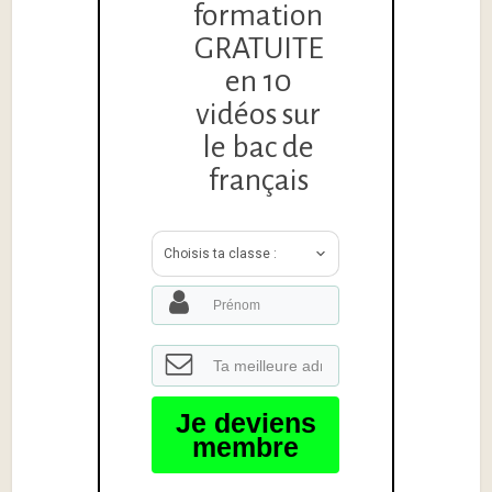
formation
GRATUITE
en 10
vidéos sur
le bac de
français
Choisis ta classe :
Je deviens
membre