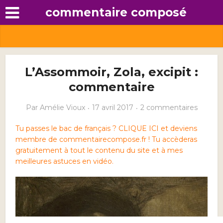
commentaire composé
L’Assommoir, Zola, excipit :
commentaire
Par
Amélie Vioux
17 avril 2017
2 commentaires
Tu passes le bac de français ? CLIQUE ICI et deviens
membre de commentairecompose.fr ! Tu accèderas
gratuitement à tout le contenu du site et à mes
meilleures astuces en vidéo.