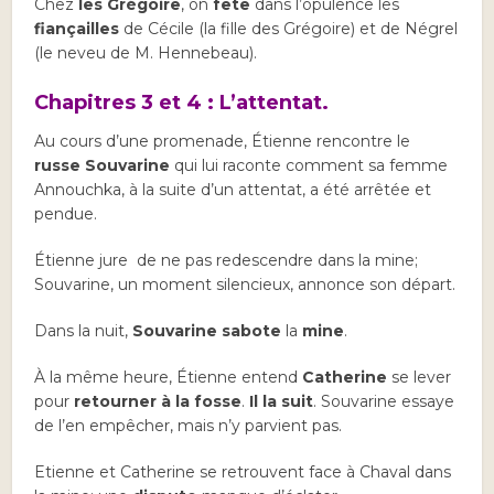
Chez
les Grégoire
, on
fête
dans l’opulence les
fiançailles
de Cécile (la fille des Grégoire) et de Négrel
(le neveu de M. Hennebeau).
Chapitres 3 et 4 : L’attentat.
Au cours d’une promenade, Étienne rencontre le
russe Souvarine
qui lui raconte comment sa femme
Annouchka, à la suite d’un attentat, a été arrêtée et
pendue.
Étienne jure de ne pas redescendre dans la mine;
Souvarine, un moment silencieux, annonce son départ.
Dans la nuit,
Souvarine sabote
la
mine
.
À la même heure, Étienne entend
Catherine
se lever
pour
retourner à la fosse
.
Il la suit
. Souvarine essaye
de l’en empêcher, mais n’y parvient pas.
Etienne et Catherine se retrouvent face à Chaval dans