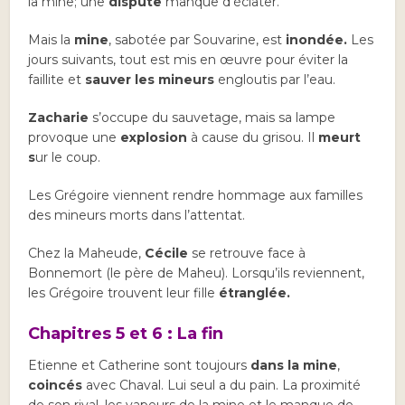
la mine; une
dispute
manque d’éclater.
Mais la
mine
, sabotée par Souvarine, est
inondée.
Les
jours suivants, tout est mis en œuvre pour éviter la
faillite et
sauver les mineurs
engloutis par l’eau.
Zacharie
s’occupe du sauvetage, mais sa lampe
provoque une
explosion
à cause du grisou. Il
meurt
s
ur le coup.
Les Grégoire viennent rendre hommage aux familles
des mineurs morts dans l’attentat.
Chez la Maheude,
Cécile
se retrouve face à
Bonnemort (le père de Maheu). Lorsqu’ils reviennent,
les Grégoire trouvent leur fille
étranglée.
Chapitres 5 et 6 : La fin
Etienne et Catherine sont toujours
dans la mine
,
coincés
avec Chaval. Lui seul a du pain. La proximité
de son rival, les vapeurs de la mine et le manque de