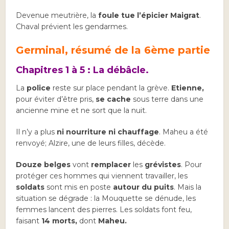
Devenue meutrière, la
foule tue l’épicier Maigrat
.
Chaval prévient les gendarmes.
Germinal, résumé de la 6ème partie
Chapitres 1 à 5 : La débâcle.
La
police
reste sur place pendant la grève.
Etienne,
pour éviter d’être pris,
se cache
sous terre dans une
ancienne mine et ne sort que la nuit.
Il n’y a plus
ni nourriture ni chauffage
. Maheu a été
renvoyé; Alzire, une de leurs filles, décède.
Douze belges
vont
remplacer
les
grévistes
. Pour
protéger ces hommes qui viennent travailler, les
soldats
sont mis en poste
autour du puits
. Mais la
situation se dégrade : la Mouquette se dénude, les
femmes lancent des pierres. Les soldats font feu,
faisant
14 morts,
dont
Maheu.