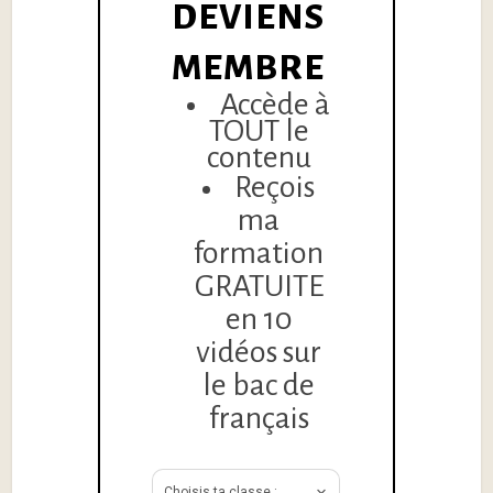
DEVIENS
MEMBRE
Accède à
TOUT le
contenu
Reçois
ma
formation
GRATUITE
en 10
vidéos sur
le bac de
français
Choisis ta classe :