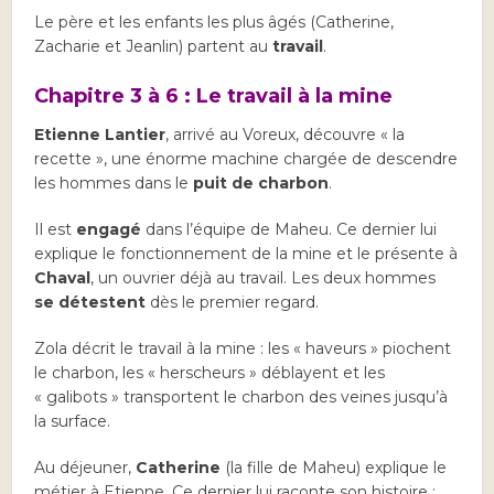
Le père et les enfants les plus âgés (Catherine,
Zacharie et Jeanlin) partent au
travail
.
Chapitre 3 à 6 : Le travail à la mine
Etienne Lantier
, arrivé au Voreux, découvre « la
recette », une énorme machine chargée de descendre
les hommes dans le
puit de charbon
.
Il est
engagé
dans l’équipe de Maheu. Ce dernier lui
explique le fonctionnement de la mine et le présente à
Chaval
, un ouvrier déjà au travail. Les deux hommes
se
détestent
dès le premier regard.
Zola décrit le travail à la mine : les « haveurs » piochent
le charbon, les « herscheurs » déblayent et les
« galibots » transportent le charbon des veines jusqu’à
la surface.
Au déjeuner,
Catherine
(la fille de Maheu) explique le
métier à Etienne. Ce dernier lui raconte son histoire :