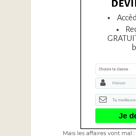
DEVI
Accèd
Re
GRATUITE
b
Choisis ta classe :
Je d
Mais les affaires vont mal 