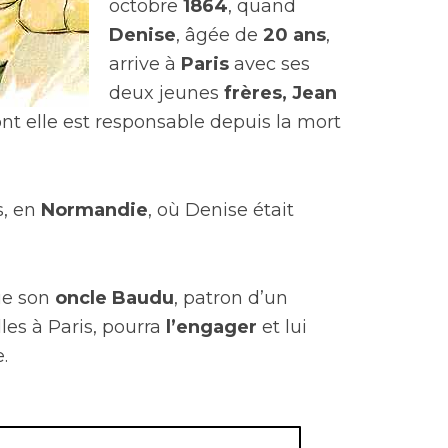
octobre
1864
, quand
Denise
, âgée de
20 ans
,
arrive à
Paris
avec ses
deux jeunes
frères,
Jean
ont elle est responsable depuis la mort
s, en
Normandie
, où Denise était
ue son
oncle Baudu
, patron d’un
les à Paris, pourra
l’engager
et lui
.