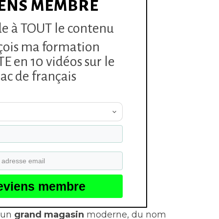
ENS MEMBRE
e à TOUT le contenu
çois ma formation
 en 10 vidéos sur le
ac de français
eviens membre
: un
grand magasin
moderne, du nom