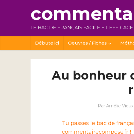
commentai
LE BAC DE FRANÇAIS FACILE ET EFFICACE
Débute ici
Oeuvres / Fiches
Méth
Au bonheur d
Par
Amélie Vioux
Tu passes le bac de franç
commentairecompose.fr ! T