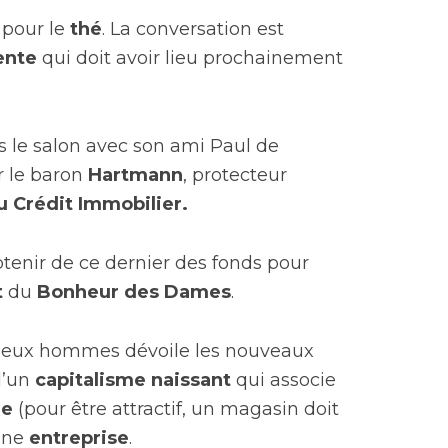
 pour le
thé
. La conversation est
ente
qui doit avoir lieu prochainement
s le salon avec son ami Paul de
r le baron
Hartmann
, protecteur
u Crédit Immobilier.
tenir de ce dernier des fonds pour
t
du
Bonheur des Dames
.
 deux hommes dévoile les nouveaux
d’un
capitalisme naissant
qui associe
ue
(pour être attractif, un magasin doit
’une
entreprise
.