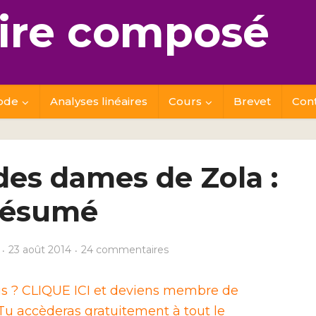
re composé
ode
Analyses linéaires
Cours
Brevet
Con
es dames de Zola :
résumé
23 août 2014
24 commentaires
ais ? CLIQUE ICI et deviens membre de
u accèderas gratuitement à tout le