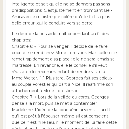
intelligente et sait qu’elle ne se donnera pas sans
prédispositions. C’est justement en trompant Bel-
Ami avec le ministre par colère qu’elle fait sa plus
belle erreur…qui la conduira vers sa perte.
Le désir de la posséder naît cependant un fil des
chapitres:
Chapitre 6: « Pour se venger, il décide de le faire
cocu et se rend chez Mme Foresitier. Mais celle-ci le
remet rapidement à sa place : elle ne sera jamais sa
maîtresse. En revanche, elle le conseille s’il veut
réussir en lui recommandant de rendre visite à
Mme Walter. […] Plus tard, Georges fait ses adieux
au couple Forestier qui part à Nice. Il réaffirme son
attachement à Mme Forestier. »
Chapitre 7: « Lors de la veillée du corps, Georges
pense à la mort, puis se met à contempler
Madeleine. L’idée de la conquérir lui vient. Il lui dit
qu’il est prêt à l’épouser même s’il est conscient
que ce n’est ni le lieu, ni le moment de lui faire cette
déclaration. La veille de l’enterrement, elle lui