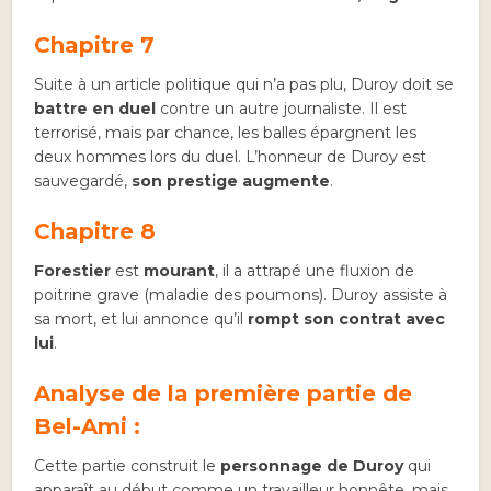
Chapitre 7
Suite à un article politique qui n’a pas plu, Duroy doit se
battre en duel
contre un autre journaliste. Il est
terrorisé, mais par chance, les balles épargnent les
deux hommes lors du duel. L’honneur de Duroy est
sauvegardé,
son prestige augmente
.
Chapitre 8
Forestier
est
mourant
, il a attrapé une fluxion de
poitrine grave (maladie des poumons). Duroy assiste à
sa mort, et lui annonce qu’il
rompt son contrat avec
lui
.
Analyse de la première partie de
Bel-Ami :
Cette partie construit le
personnage de Duroy
qui
apparaît au début comme un travailleur honnête, mais