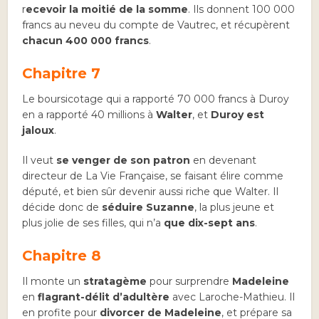
r
ecevoir la moitié de la somme
. Ils donnent 100 000
francs au neveu du compte de Vautrec, et récupèrent
chacun 400 000 francs
.
Chapitre 7
Le boursicotage qui a rapporté 70 000 francs à Duroy
en a rapporté 40 millions à
Walter
, et
Duroy est
jaloux
.
Il veut
se venger de son patron
en devenant
directeur de La Vie Française, se faisant élire comme
député, et bien sûr devenir aussi riche que Walter. Il
décide donc de
séduire Suzanne
, la plus jeune et
plus jolie de ses filles, qui n’a
que dix-sept ans
.
Chapitre 8
Il monte un
stratagème
pour surprendre
Madeleine
en
flagrant-délit d’adultère
avec Laroche-Mathieu. Il
en profite pour
divorcer de Madeleine
, et prépare sa