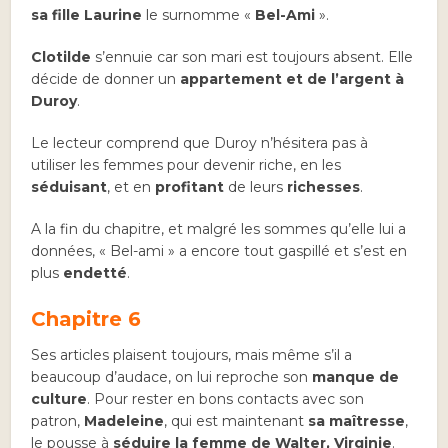
sa fille Laurine
le surnomme «
Bel-Ami
».
Clotilde
s’ennuie car son mari est toujours absent. Elle
décide de donner un
appartement et de l’argent à
Duroy
.
Le lecteur comprend que Duroy n’hésitera pas à
utiliser les femmes pour devenir riche, en les
séduisant
, et en
profitant
de leurs
richesses
.
A la fin du chapitre, et malgré les sommes qu’elle lui a
données, « Bel-ami » a encore tout gaspillé et s’est en
plus
endetté
.
Chapitre 6
Ses articles plaisent toujours, mais même s’il a
beaucoup d’audace, on lui reproche son
manque de
culture
. Pour rester en bons contacts avec son
patron,
Madeleine
, qui est maintenant
sa maîtresse
,
le pousse à
séduire la femme de Walter, Virginie
.