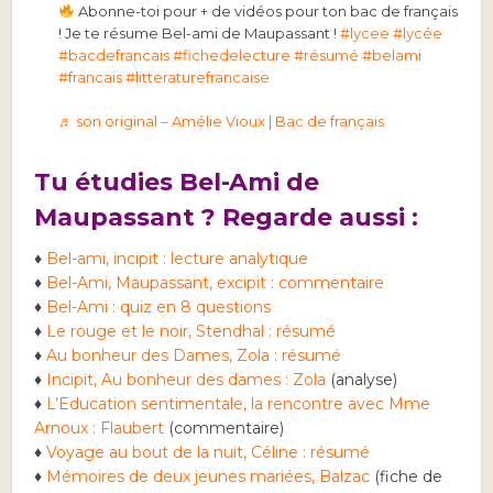
Abonne-toi pour + de vidéos pour ton bac de français
! Je te résume Bel-ami de Maupassant !
#lycee
#lycée
#bacdefrancais
#fichedelecture
#résumé
#belami
#francais
#litteraturefrancaise
♬ son original – Amélie Vioux | Bac de français
Tu étudies Bel-Ami de
Maupassant ? Regarde aussi :
♦
Bel-ami, incipit : lecture analytique
♦
Bel-Ami, Maupassant, excipit : commentaire
♦
Bel-Ami : quiz en 8 questions
♦
Le rouge et le noir, Stendhal : résumé
♦
Au bonheur des Dames, Zola : résumé
♦
Incipit, Au bonheur des dames : Zola
(analyse)
♦
L’Education sentimentale, la rencontre avec Mme
Arnoux : Flaubert
(commentaire)
♦
Voyage au bout de la nuit, Céline : résumé
♦
Mémoires de deux jeunes mariées, Balzac
(fiche de