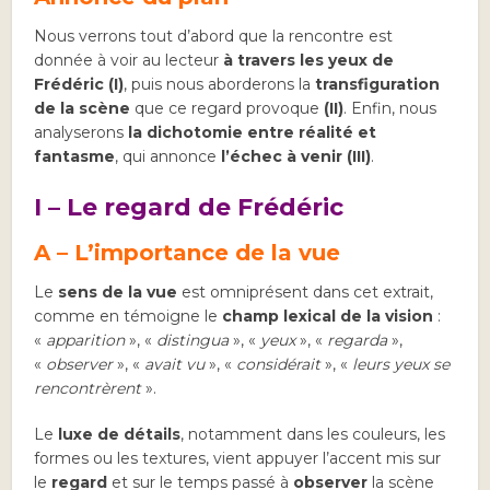
Nous verrons tout d’abord que la rencontre est
donnée à voir au lecteur
à travers les yeux de
Frédéric (I)
, puis nous aborderons la
transfiguration
de la scène
que ce regard provoque
(II)
. Enfin, nous
analyserons
la dichotomie entre réalité et
fantasme
, qui annonce
l’échec à venir (III)
.
I – Le regard de Frédéric
A – L’importance de la vue
Le
sens de la vue
est omniprésent dans cet extrait,
comme en témoigne le
champ lexical de la vision
:
«
apparition
», «
distingua
», «
yeux
», «
regarda
»,
«
observer
», «
avait vu
», «
considérait
», «
leurs yeux se
rencontrèrent
».
Le
luxe de détails
, notamment dans les couleurs, les
formes ou les textures, vient appuyer l’accent mis sur
le
regard
et sur le temps passé à
observer
la scène