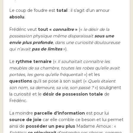
Le coup de foudre est
total
: il s’agit d’un amour
absolu
.
Frédéric veut
tout «
connaître
»
(«
le désir de la
possession physique même disparaissait
sous une
envie plus profonde
, dans une curiosité douloureuse
qui n’avait
pas de limites
»).
Le
rythme ternaire
(«
Il souhaitait connaître les
meubles de sa chambre, toutes les robes qu’elle avait
portées, les gens qu’elle fréquentait
») et les
questions
qu’il se pose à son sujet («
Quels étaient
son nom, sa demeure, sa vie, son passé ?
») soulignent
la curiosité et le
désir de possession totale
de
Frédéric.
La moindre
parcelle d’information
est pour lui
source de joie
car elle comble ce besoin et lui permet
ainsi de
posséder un peu plus
Madame Arnoux : «
Frédéric
se réjouissait
d’entendre ces choses, comme