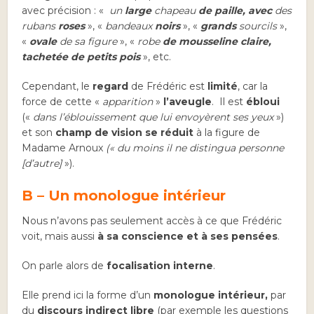
avec précision : «
un
large
chapeau
de paille, avec
des
rubans
roses
», «
bandeaux
noirs
», «
grands
sourcils
»,
«
ovale
de sa figure
», «
robe
de mousseline claire,
tachetée de petits pois
», etc.
Cependant, le
regard
de Frédéric est
limité
, car la
force de cette «
apparition
»
l’aveugle
. Il est
ébloui
(«
dans l’éblouissement que lui envoyèrent ses yeux
»)
et son
champ de vision se réduit
à la figure de
Madame Arnoux
(«
du moins il ne distingua personne
[
d’autre
]
»).
B – Un monologue intérieur
Nous n’avons pas seulement accès à ce que Frédéric
voit, mais aussi
à sa conscience et à ses pensées
.
On parle alors de
focalisation interne
.
Elle prend ici la forme d’un
monologue intérieur,
par
du
discours indirect libre
(par exemple les questions