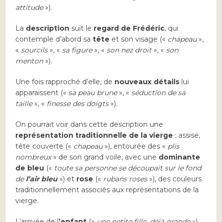
attitude
»).
La
description
suit le
regard de Frédéric
, qui
contemple d’abord sa
tête
et son visage («
chapeau
»,
«
sourcils
», «
sa figure
», «
son nez droit
», «
son
menton
»).
Une fois rapproché d’elle, de
nouveaux détails
lui
apparaissent («
sa peau brune
», «
séduction de sa
taille
», «
finesse des doigts
»).
On pourrait voir dans cette description une
représentation traditionnelle de la vierge
: assise,
tête couverte («
chapeau
»), entourée des «
plis
nombreux
» de son grand voile, avec une
dominante
de bleu
(«
toute sa personne se découpait sur le fond
de
l’air bleu
») et
rose
(«
rubans roses
»), des couleurs
traditionnellement associés aux représentations de la
vierge.
L’arrivée de l
’enfant
(«
une petite fille, déjà grande
»)