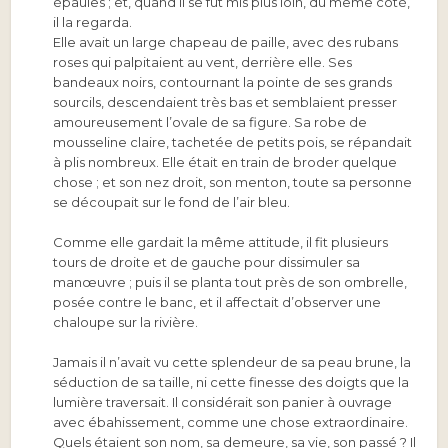
épaules ; et, quand il se fut mis plus loin, du même côté,
il la regarda.
Elle avait un large chapeau de paille, avec des rubans
roses qui palpitaient au vent, derrière elle. Ses
bandeaux noirs, contournant la pointe de ses grands
sourcils, descendaient très bas et semblaient presser
amoureusement l’ovale de sa figure. Sa robe de
mousseline claire, tachetée de petits pois, se répandait
à plis nombreux. Elle était en train de broder quelque
chose ; et son nez droit, son menton, toute sa personne
se découpait sur le fond de l’air bleu.
Comme elle gardait la même attitude, il fit plusieurs
tours de droite et de gauche pour dissimuler sa
manœuvre ; puis il se planta tout près de son ombrelle,
posée contre le banc, et il affectait d’observer une
chaloupe sur la rivière.
Jamais il n’avait vu cette splendeur de sa peau brune, la
séduction de sa taille, ni cette finesse des doigts que la
lumière traversait. Il considérait son panier à ouvrage
avec ébahissement, comme une chose extraordinaire.
Quels étaient son nom, sa demeure, sa vie, son passé ? Il