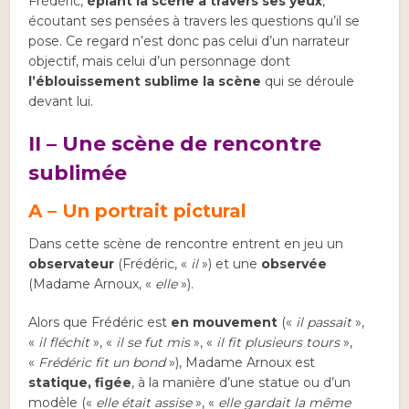
Frédéric,
épiant la scène à travers ses yeux
,
écoutant ses pensées à travers les questions qu’il se
pose. Ce regard n’est donc pas celui d’un narrateur
objectif, mais celui d’un personnage dont
l’éblouissement sublime la scène
qui se déroule
devant lui.
II – Une scène de rencontre
sublimée
A – Un portrait pictural
Dans cette scène de rencontre entrent en jeu un
observateur
(Frédéric, «
il
») et une
observée
(Madame Arnoux, «
elle
»).
Alors que Frédéric est
en mouvement
(«
il passait
»,
«
il fléchit
», «
il se fut mis
», «
il fit plusieurs tours
»,
«
Frédéric fit un bond
»
), Madame Arnoux est
statique, figée
, à la manière d’une statue ou d’un
modèle («
elle était assise
», «
elle gardait la même