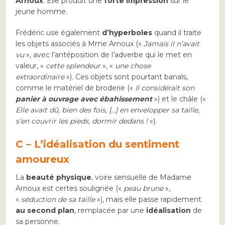
Arnoux
. Elle produit une
forte impression
sur le
jeune homme.
Frédéric use également
d’hyperboles
quand il traite
les objets associés à Mme Arnoux («
Jamais il n’avait
vu
», avec l’antéposition de l’adverbe qui le met en
valeur, «
cette splendeur
», «
une chose
extraordinaire
»). Ces objets sont pourtant banals,
comme le matériel de broderie («
Il considérait son
panier à ouvrage avec ébahissement
») et le châle («
Elle avait dû, bien des fois,
[
…
]
en envelopper sa taille,
s’en couvrir les pieds, dormir dedans !
»).
C – L’idéalisation du sentiment
amoureux
La
beauté physique
, voire sensuelle de Madame
Arnoux est certes soulignée («
peau brune
»,
«
séduction de sa taille
»), mais elle passe rapidement
au second plan
, remplacée par une
idéalisation
de
sa personne.