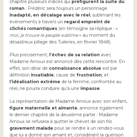
chapitre plusieurs indices qui
préfigurent la suite du
roman
: Frédéric sera toujours un personnage
inadapté, en décalage avec le réel
, sublimant les
événements à travers un
regard empreint de
clichés romantiques
(en témoigne sa réplique : «
moi, je trouve le peuple sublime
» au moment du
désastreux pillage des Tuileries, en février 1848).
Plus précisément,
l’échec de sa relation
avec
Madame Arnoux est annoncé dès cette rencontre. En
effet, son désir de
connaissance absolue
est par
définition
insatiable
, cause de
frustration
, et
l’idéalisation extrême
de la femme, confrontée au
réel, ne pourra conduire qu’à une
impasse
.
La représentation de Madame Arnoux avec son enfant,
figure maternelle et aimante
, annonce également
le dernier chapitre de la deuxième partie : Madame
Arnoux se refusera à quitter le chevet de son fils
gravement malade
pour se rendre à un rendez-vous
que lui a donné son amant et, considérant la guérison