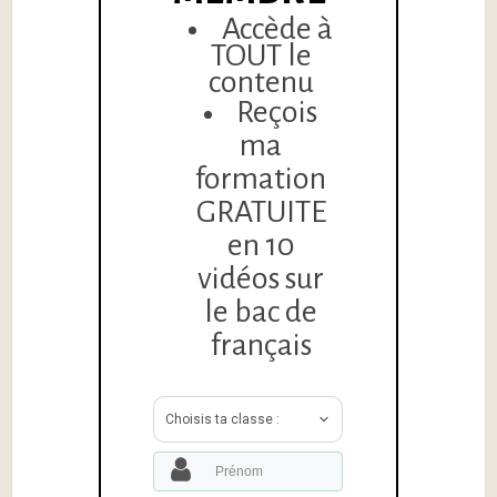
Accède à
TOUT le
contenu
Reçois
ma
formation
GRATUITE
en 10
vidéos sur
le bac de
français
Choisis ta classe :