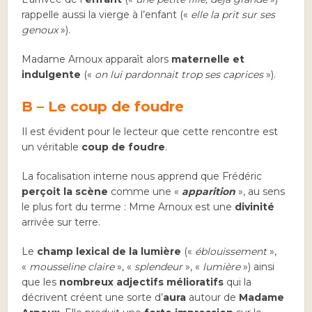
rappelle aussi la vierge à l’enfant («
elle la prit sur ses
genoux
»).
Madame Arnoux apparaît alors
maternelle et
indulgente
(«
on lui pardonnait trop ses caprices
»).
B – Le coup de foudre
Il est évident pour le lecteur que cette rencontre est
un véritable
coup de foudre
.
La focalisation interne nous apprend que Frédéric
perçoit la scène
comme une «
apparition
», au sens
le plus fort du terme : Mme Arnoux est une
divinité
arrivée sur terre.
Le
champ lexical de la lumière
(«
éblouissement
»,
«
mousseline claire
», «
splendeur
», «
lumière
») ainsi
que les
nombreux adjectifs mélioratifs
qui la
décrivent créent une sorte d’
aura
autour de
Madame