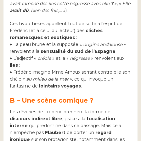
avait ramené des îles cette négresse avec elle
?
», «
Elle
avait dû
, bien des fois,…
»).
Ces hypothèses appellent tout de suite à l’esprit de
Frédéric (et à celui du lecteur) des
clichés
romanesques et exotiques
:
♦ La peau brune et la supposée «
origine andalouse
»
renvoient à la
sensualité du sud de l’Espagne
;
♦ L’adjectif «
créole
» et la «
négresse
» renvoient aux
îles
;
♦ Frédéric imagine Mme Arnoux serrant contre elle son
châle «
au milieu de la mer
», ce qui invoque un
fantasme de
lointains voyages
.
B – Une scène comique ?
Les rêveries de Frédéric prennent la forme de
discours indirect libre
, grâce à la
focalisation
interne
qui prédomine dans ce passage. Mais cela
n’empêche pas
Flaubert
de porter un
regard
ironique
sur son protagoniste, notamment dans les