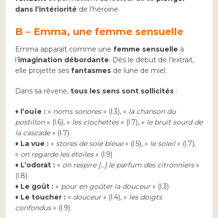
dans l’intériorité
de l’héroïne.
B – Emma, une femme sensuelle
Emma apparaît comme une
femme sensuelle
à
l’
imagination débordante
. Dès le début de l’extrait,
elle projette ses
fantasmes
de lune de miel.
Dans sa rêverie,
tous les sens sont sollicités
:
♦
l’ouïe :
«
noms sonores
» (l.3), «
la chanson du
postillon
» (l.6), «
les clochettes
» (l.7), «
le bruit sourd de
la cascade
» (l.7).
♦
La vue :
«
stores de soie bleue
» (l.5), «
le soleil
» (l.7),
«
on regarde les étoiles
» (l.9)
♦
L’odorat :
«
on respire […] le parfum des citronniers
»
(l.8).
♦
Le goût :
«
pour en goûter la douceur
» (l.3)
♦
Le toucher :
«
douceur
» (l.4), «
les doigts
confondus
» (l.9).