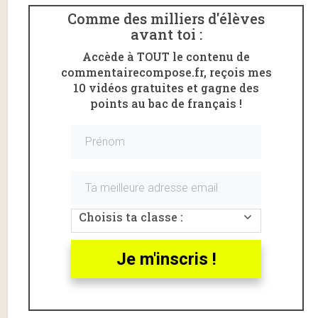
Comme des milliers d'élèves
avant toi :
Accède à TOUT le contenu de
commentairecompose.fr, reçois mes
10 vidéos gratuites et gagne des
points au bac de français !
Crédits image : Adonis/Romans de toujours
Voici une
analyse du chapitre 7
(1ère partie) de
Madame Bovary
de
Flaubert
.
Lire l’extrait commenté du chapitre 7 de
Madame
Choisis ta classe :
Bovary
.
Je m'inscris !
DEVIENS
MEMBRE