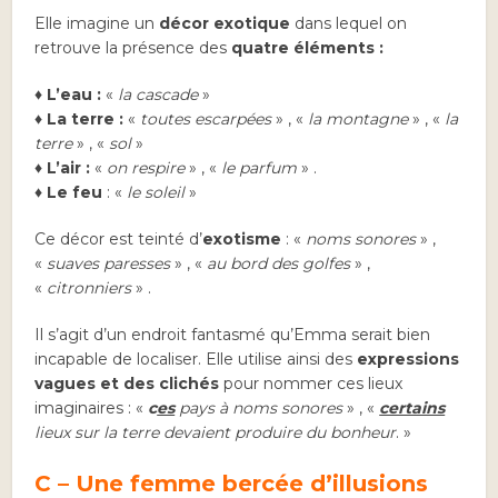
Elle imagine un
décor exotique
dans lequel on
retrouve la présence des
quatre éléments :
♦
L’eau :
«
la cascade
»
♦
La terre :
«
toutes escarpées
» , «
la montagne
» , «
la
terre
» , «
sol
»
♦
L’air :
«
on respire
» , «
le parfum
» .
♦
Le feu
: «
le soleil
»
Ce décor est teinté d’
exotisme
: «
noms sonores
» ,
«
suaves paresses
» , «
au bord des golfes
» ,
«
citronniers
» .
Il s’agit d’un endroit fantasmé qu’Emma serait bien
incapable de localiser. Elle utilise ainsi des
expressions
vagues et des clichés
pour nommer ces lieux
imaginaires : «
c
es
pays à noms sonores
» , «
certains
lieux sur la terre devaient produire du bonheur
. »
C – Une femme bercée d’illusions