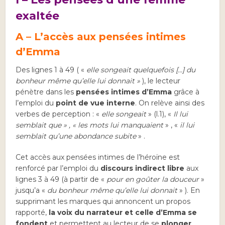
exaltée
A – L’accès aux pensées intimes
d’Emma
Des lignes 1 à 49 ( «
elle songeait quelquefois […] du
bonheur même qu’elle lui donnait »
), le lecteur
pénètre dans les
pensées intimes d’Emma
grâce à
l’emploi du
point de vue interne
. On relève ainsi des
verbes de perception : «
elle songeait
» (l.1), «
Il lui
semblait que » , «
les mots lui manquaient
» , «
il lui
semblait qu’une abondance subite
» .
Cet accès aux pensées intimes de l’héroïne est
renforcé par l’emploi du
discours indirect libre
aux
lignes 3 à 49 (à partir de «
pour en goûter la douceur
»
jusqu’a «
du bonheur même qu’elle lui donnait
» ). En
supprimant les marques qui annoncent un propos
rapporté,
la voix du narrateur et celle d’Emma se
fondent
et permettent au lecteur de se
plonger