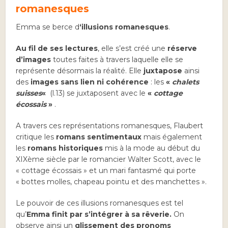
romanesques
Emma se berce d
‘illusions romanesques
.
Au fil de ses lectures
, elle s’est créé une
réserve
d’images
toutes faites à travers laquelle elle se
représente désormais la réalité. Elle
juxtapose
ainsi
des
images sans lien ni cohérence
: les
«
chalets
suisses
«
(l.13) se juxtaposent avec le
«
cottage
écossais
»
.
A travers ces représentations romanesques, Flaubert
critique les
romans sentimentaux
mais également
les
romans historiques
mis à la mode au début du
XIXème siècle par le romancier Walter Scott, avec le
« cottage écossais » et un mari fantasmé qui porte
« bottes molles, chapeau pointu et des manchettes ».
Le pouvoir de ces illusions romanesques est tel
qu’
Emma finit par s’intégrer à sa rêverie.
On
observe ainsi un
glissement des pronoms