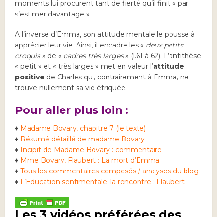
moments lui procurent tant de fierté qu’il finit « par
s’estimer davantage ».
A l’inverse d’Emma, son attitude mentale le pousse à
apprécier leur vie. Ainsi, il encadre les «
deux petits
croquis
» de «
cadres très larges
» (l.61 à 62). L’antithèse
« petit » et « très larges » met en valeur l’
attitude
positive
de Charles qui, contrairement à Emma, ne
trouve nullement sa vie étriquée.
Pour aller plus loin :
♦
Madame Bovary, chapitre 7 (le texte)
♦
Résumé détaillé de madame Bovary
♦
Incipit de Madame Bovary : commentaire
♦
Mme Bovary, Flaubert : La mort d’Emma
♦
Tous les commentaires composés / analyses du blog
♦
L’Education sentimentale, la rencontre : Flaubert
Les 3 vidéos préférées des