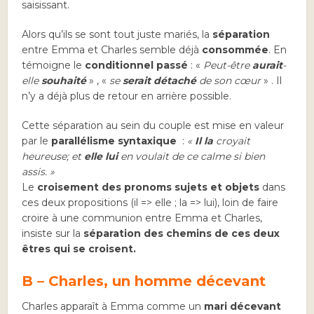
saisissant.
Alors qu’ils se sont tout juste mariés, la
séparation
entre Emma et Charles semble déjà
consommée
. En
témoigne le
conditionnel passé
: «
Peut-être
aurait
-
elle
souhaité
» , «
se
serait détaché
de son cœur
» . Il
n’y a déjà plus de retour en arrière possible.
Cette séparation au sein du couple est mise en valeur
par le
parallélisme syntaxique
:
«
Il la
croyait
heureuse; et
elle lui
en voulait de ce calme si bien
assis. »
Le
croisement des pronoms sujets et objets
dans
ces deux propositions (il => elle ; la => lui), loin de faire
croire à une communion entre Emma et Charles,
insiste sur la
séparation des chemins de ces deux
êtres qui se croisent.
B – Charles, un homme décevant
Charles apparaît à Emma comme un
mari décevant