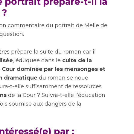
portrait prépare-t-il la
 ?
mon commentaire du portrait de Melle de
 question.
tres
prépare la suite du roman car il
lisée
, éduquée dans le
culte de la
e
Cour dominée par les mensonges et
n dramatique
du roman se noue
 aura-t-elle suffisamment de ressources
ons
de la Cour ? Suivra-t-elle l’éducation
fois soumise aux dangers de la
ntéressé(e) par :