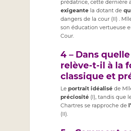
prédatrice, cette dernière
exigeante
la dotant de
qu
dangers de la cour (II) . Ml
son éducation vertueuse en
Cour.
4 – Dans quelle
relève-t-il à la 
classique et pr
Le
portrait idéalisé
de Mlle
préciosité
(I), tandis que 
Chartres se rapproche de
(II).