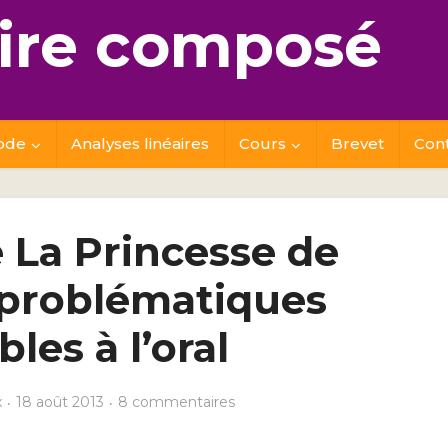
re composé
ode
Analyses linéaires
Cours
Brevet
Con
e La Princesse de
5 problématiques
bles à l’oral
x
18 août 2013
8 commentaires