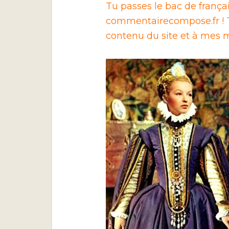
Tu passes le bac de franç
commentairecompose.fr ! T
contenu du site et à mes m