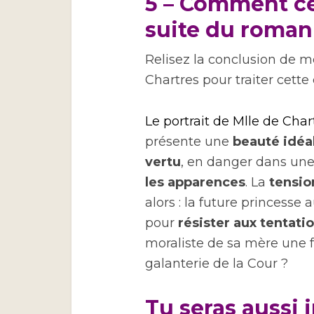
5 – Comment ce 
suite du roman
Relisez la conclusion de 
Chartres pour traiter cette
Le portrait de Mlle de Char
présente une
beauté idéa
vertu
, en danger dans un
les apparences
. La
tensio
alors : la future princesse
pour
résister aux tentati
moraliste de sa mère une 
galanterie de la Cour ?
Tu seras aussi i