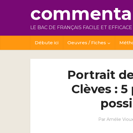
commentai
LE BAC DE FRANÇAIS FACILE ET EFFICACE
Débute ici
Oeuvres / Fiches
Méth
Portrait d
Clèves : 
possi
Par
Amélie Viou