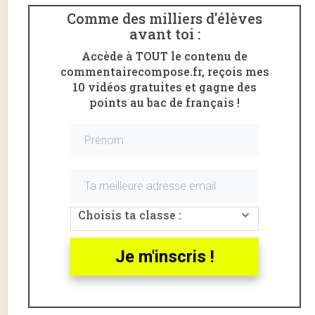
Comme des milliers d'élèves
avant toi :
Accède à TOUT le contenu de
commentairecompose.fr, reçois mes
10 vidéos gratuites et gagne des
points au bac de français !
Voici un
commentaire linéaire
pour l’oral sur «
Le
crépuscule du matin
» de Charles
Baudelaire
.
Le crépuscule du matin,
Baudelaire, introduction
Choisis ta classe :
Baudelaire
fut le témoin privilégié de l’
urbanisation
industrielle
de Paris.
Je m'inscris !
Le poète souligne les beautés inédites de la capitale,
mais surtout son horreur et sa misère.