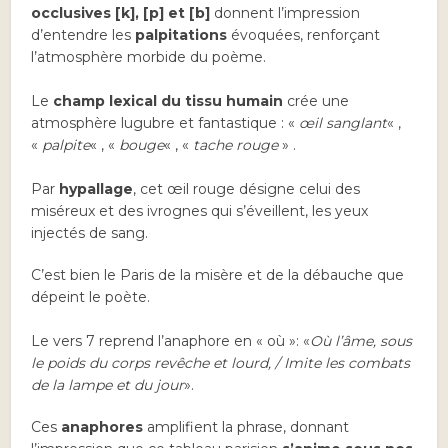
occlusives [k], [p] et [b]
donnent l’impression
d’entendre les
palpitations
évoquées, renforçant
l’atmosphère morbide du poème.
Le
champ lexical du tissu humain
crée une
atmosphère lugubre et fantastique : «
œil sanglant
« ,
«
palpite
« , «
bouge
« , «
tache rouge
» .
Par
hypallage
, cet œil rouge désigne celui des
miséreux et des ivrognes qui s’éveillent, les yeux
injectés de sang.
C’est bien le Paris de la misère et de la débauche que
dépeint le poète.
Le vers 7 reprend l’anaphore en « où »: «
Où l’âme, sous
le poids du corps revêche et lourd, / Imite les combats
de la lampe et du jour
».
Ces
anaphores
amplifient la phrase, donnant