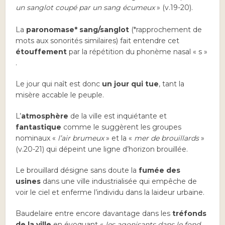
un sanglot coupé par un sang écumeux
» (v.19-20).
La
paronomase* sang/sanglot
(*rapprochement de
mots aux sonorités similaires) fait entendre cet
étouffement
par la répétition du phonème nasal « s »
.
Le jour qui naît est donc
un jour qui tue
, tant la
misère accable le peuple.
L’
atmosphère
de la ville est inquiétante et
fantastique
comme le suggèrent les groupes
nominaux «
l’air brumeux
» et la «
mer de brouillards
»
(v.20-21) qui dépeint une ligne d’horizon brouillée.
Le brouillard désigne sans doute la
fumée des
usines
dans une ville industrialisée qui empêche de
voir le ciel et enferme l’individu dans la laideur urbaine.
Baudelaire entre encore davantage dans les
tréfonds
de la ville
en évoquant «
les agonisants dans le fond