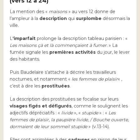
(vers 12 à 24)
La mention des «
maisons
» au vers 12 donne de
l’ampleur à la
description
qui
surplombe
désormais la
ville.
L
‘imparfait
prolonge la description tableau parisien : «
Les maisons çà et là commençaient à fumer.
» La
fumée signale les
premières activités
du jour, le lever
des habitants.
Puis Baudelaire s’attache à décrire les travailleurs
nocturnes, et notamment «
les femmes de plaisir
« ,
c’est à dire les
prostituées
.
La description des prostituées se focalise sur leurs
visages figés et défigurés
, comme le soulignent les
adjectifs dépréciatifs : «
livide
», «
stupide
» : «
Les
femmes de plaisir, la paupière livide, / Bouche ouverte,
dormaient de leur sommeil stupide
» (v.13-14).
Elles sont assimilées à des
cadavres
en raison de leur