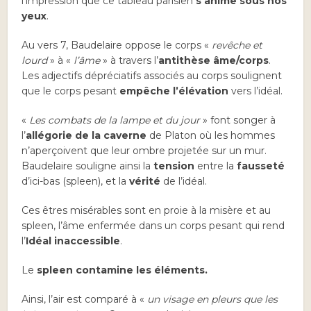
l’impression que ce tableau parisien
s’anime sous nos
yeux
.
Au vers 7, Baudelaire oppose le corps «
revêche et
lourd
» à «
l’âme
» à travers l’
antithèse âme/corps
.
Les adjectifs dépréciatifs associés au corps soulignent
que le corps pesant
empêche l’élévation
vers l’idéal.
«
Les combats de la lampe et du jour
» font songer à
l’
allégorie de la caverne
de Platon où les hommes
n’aperçoivent que leur ombre projetée sur un mur.
Baudelaire souligne ainsi la
tension
entre la
fausseté
d’ici-bas (spleen), et la
vérité
de l’idéal.
Ces êtres misérables sont en proie à la misère et au
spleen, l’âme enfermée dans un corps pesant qui rend
l’
Idéal inaccessible
.
Le
spleen contamine les éléments.
Ainsi, l’air est comparé à «
un visage en pleurs que les