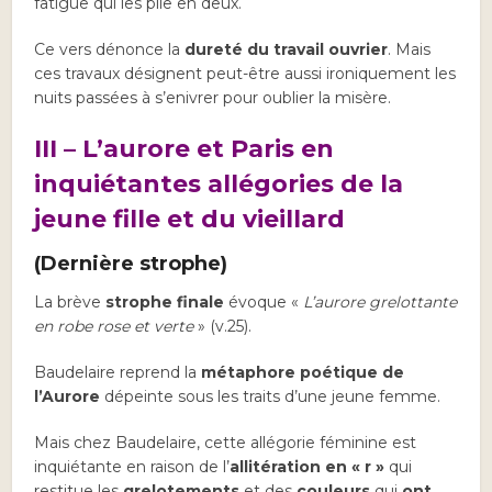
fatigue qui les plie en deux.
Ce vers dénonce la
dureté du travail ouvrier
. Mais
ces travaux désignent peut-être aussi ironiquement les
nuits passées à s’enivrer pour oublier la misère.
III – L’aurore et Paris en
inquiétantes allégories de la
jeune fille et du vieillard
(Dernière strophe)
La brève
strophe finale
évoque «
L’aurore grelottante
en robe rose et verte
» (v.25).
Baudelaire reprend la
métaphore poétique de
l’Aurore
dépeinte sous les traits d’une jeune femme.
Mais chez Baudelaire, cette allégorie féminine est
inquiétante en raison de l’
allitération en « r »
qui
restitue les
grelotements
et des
couleurs
qui
ont