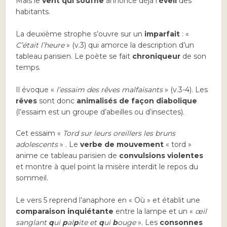
Mais le
vent qui souffle
annonce déjà l’
éveil
des
habitants.
La deuxième strophe s’ouvre sur un
imparfait
: «
C’était l’heure
» (v.3) qui amorce la description d’un
tableau parisien. Le poète se fait
chroniqueur
de son
temps.
Il évoque «
l’essaim des rêves malfaisants
» (v.3-4). Les
rêves
sont donc
animalisés
de façon diabolique
(l’essaim est un groupe d’abeilles ou d’insectes).
Cet essaim «
Tord sur leurs oreillers les bruns
adolescents
» . Le
verbe de mouvement
« tord »
anime ce tableau parisien de
convulsions violentes
et montre à quel point la misère interdit le repos du
sommeil.
Le vers 5 reprend l’anaphore en « Où » et établit une
comparaison inquiétante
entre la lampe et un «
œil
sanglant
q
ui
p
al
p
ite et
q
ui
b
ouge
». Les
consonnes