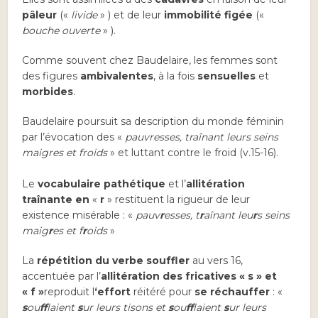
pâleur
(«
livide
» ) et de leur
immobilité figée
(«
bouche ouverte
» ).
Comme souvent chez Baudelaire, les femmes sont
des figures
ambivalentes
, à la fois
sensuelles
et
morbides
.
Baudelaire poursuit sa description du monde féminin
par l’évocation des «
pauvresses, traînant leurs seins
maigres et froids
» et luttant contre le froid (v.15-16).
Le
vocabulaire pathétique
et l’
allitération
traînante en
«
r
» restituent la rigueur de leur
existence misérable : «
pauv
r
esses, t
r
aînant leu
r
s seins
maig
r
es et f
r
oids
»
La
répétition du verbe souffler
au vers 16,
accentuée par l’
allitération des fricatives « s » et
« f »
reproduit l
‘effort
réitéré pour
se réchauffer
: «
s
ou
ff
laient
s
ur leurs tisons et
s
ou
ff
laient
s
ur leurs