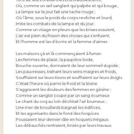
Où, comme un œil sanglant qui palpite et qui bouge,
La lampe sur le jour fait une tache rouge ;
Où l’âme, sous le poids du corps revêche et lourd,
Imite les combats de la lampe et du jour.
Comme un visage en pleurs que les brises essuient,
L’air est plein du frisson des choses qui s’enfuient,
Et l’homme est las d’écrire et la femme d’aimer.
Les maisons çà et là commençaient à fumer.
Les femmes de plaisir, la paupière livide,
Bouche ouverte, dormaient de leur sommeil stupide ;
Les pauvresses, traînant leurs seins maigres et froids,
Soufflaient sur leurs tisons et soufflaient sur leurs doigts.
C’était l’heure où parmi le froid et la lésine
S’aggravent les douleurs des femmes en gésine ;
Comme un sanglot coupé par un sang écumeux
Le chant du coq au loin déchirait l’air brumeux ;
Une mer de brouillards baignait les édifices,
Et les agonisants dans le fond des hospices
Poussaient leur dernier râle en hoquets inégaux.
Les débauchés rentraient, brisés par leurs travaux.