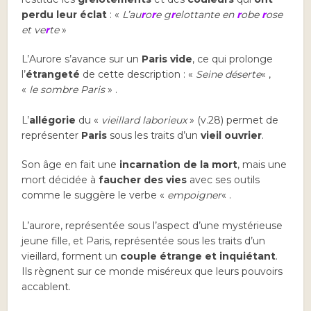
perdu leur éclat
: «
L’au
r
o
r
e g
r
elottante en
r
obe
r
ose
et ve
r
te
»
L’Aurore s’avance sur un
Paris vide
, ce qui prolonge
l’
étrangeté
de cette description : «
Seine déserte
« ,
«
le sombre Paris
» .
L’
allégorie
du «
vieillard laborieux
» (v.28) permet de
représenter
Paris
sous les traits d’un
vieil ouvrier
.
Son âge en fait une
incarnation de la mort
, mais une
mort décidée à
faucher des vies
avec ses outils
comme le suggère le verbe «
empoigner
« .
L’aurore, représentée sous l’aspect d’une mystérieuse
jeune fille, et Paris, représentée sous les traits d’un
vieillard, forment un
couple étrange et inquiétant
.
Ils règnent sur ce monde miséreux que leurs pouvoirs
accablent.