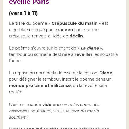
éveille Paris
(vers 1 à 11)
Le
titre
du poème «
Crépuscule du matin
» est
d’emblée marqué par le
spleen
car le terme
crépuscule renvoie à l’idée de
déclin
.
Le poème s’ouvre sur le chant de «
La diane
»,
tambour ou sonnerie destinée à
réveiller
les soldats à
l’aube.
La reprise du nom de la déesse de la chasse,
Diane
,
pour désigner le tambour, inscrit le poème dans un
monde profane et militarisé
, où la révolte sera
matée.
C’est un monde
vide
encore : «
les cours des
casernes
» sont vides, seul «
le vent du matin
soufflait
».