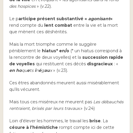
des hospices
» (v.22).
Le p
articipe présent substantivé «
agonisant
«
rend compte du
lent combat
entre la vie et la mort
que mènent ces déshérités.
Mais la mort triomphe comme le suggère
péniblement le
hiatus* en/o
(* un hiatus correspond à
la rencontre de deux voyelles) et la
succession rapide
de voyelles
qui restituent ces décès
disgracieux
: «
en ho
qu
e
ts
i
n
é
g
au
x
» (v.23).
Ces êtres abandonnés meurent aussi misérablement
qu’ils vécurent.
Mais tous ces miséreux ne meurent pas
Les débauchés
rentraient, brisés par leurs travaux.
» (v.24)
Loin d’élever les hommes, le travail les
brise
. La
césure à l’hémistiche
rompt compte ici de cette