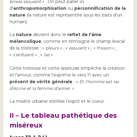
brises essuient
» . On peut parler ici
d’
anthropomorphisation
ou
personnification de la
nature
(la nature est représentée sous les traits d’un
humain).
La
nature
devient donc le
reflet de l’âme
mélancolique
, comme en témoigne le champ lexical
de la tristesse : «
pleurs
» , «
essuient
» , «
frisson
» ,
«
s’enfuient
» , «
las
» .
Cette tristesse et cette lassitude empêche la création
et l’amour, comme l’exprime le vers 11 avec un
présent de vérité générale
: «
Et l’homme est las
d’écrire et la femme d’aimer.
»
La misère urbaine stérilise l’esprit et le coeur.
II – Le tableau pathétique des
miséreux