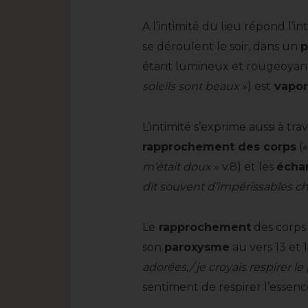
A l’intimité du lieu répond l’int
se déroulent le soir, dans un
p
étant lumineux et rougeoyan
soleils sont beaux
») est
vapor
L’intimité s’exprime aussi à trav
rapprochement des corps
(
m’était doux
» v.8) et les
écha
dit souvent d’impérissables c
Le
rapprochement
des corps
son
paroxysme
au vers 13 et 1
adorées,/ je croyais respirer l
sentiment de respirer l’esse