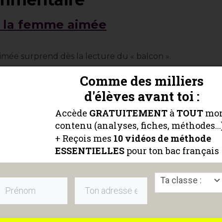
e la femme aimée
mée surprend dès la lecture du « balcon ».
le
double visage
de
mère
et d
’amante
:
Comme des milliers
d'élèves avant toi :
Accède
GRATUITEMENT
à
TOUT
mo
tout au long du poème.
On observe ainsi un
contenu (analyses, fiches, méthodes...
uées à la femme car celle-ci inspire à la fois
+ Reçois mes
10 vidéos
de méthode
ESSENTIELLES
pour ton bac français
a
douceur du foyer, du sein et du cœur
:
Ta classe :
ton sein m’était doux
» v.8, «
ton cœur si