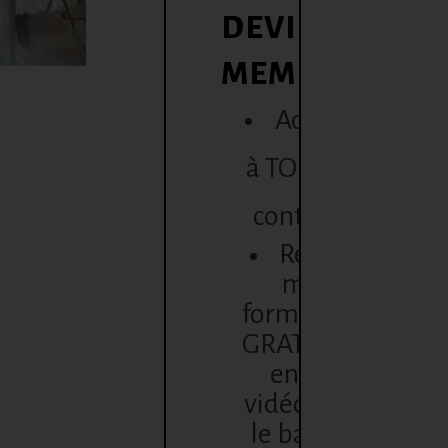
DEVIENS
MEMBRE
Accède
à TOUT le
contenu
Reçois
ma
formation
GRATUITE
en 10
vidéos sur
le bac de