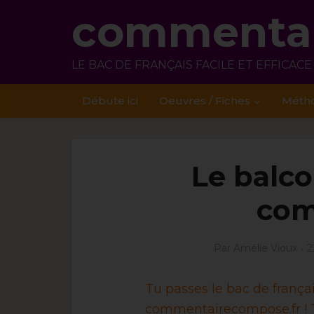
commentai
LE BAC DE FRANÇAIS FACILE ET EFFICACE
Débute ici
Oeuvres / Fiches
Méth
Le balco
com
Par
Amélie Vioux
2
Tu passes le bac de franç
commentairecompose.fr ! T