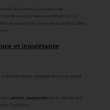
nsparaît également à travers une
e
(nombreuses phrases exclamatives). Le
écor évocateur qui lie les deux amants dans
ante.
ouce et inquiétante
de la femme aimée apparaît de prime abord
n lieu
aérien, suspendu
sur le monde qui
ers l’extérieur.