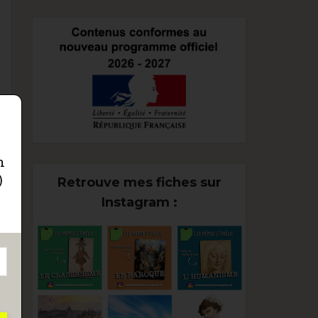
n
)
Retrouve mes fiches sur
Instagram :