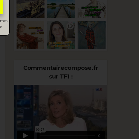
s mes
e
Commentairecompose.fr
sur TF1 :