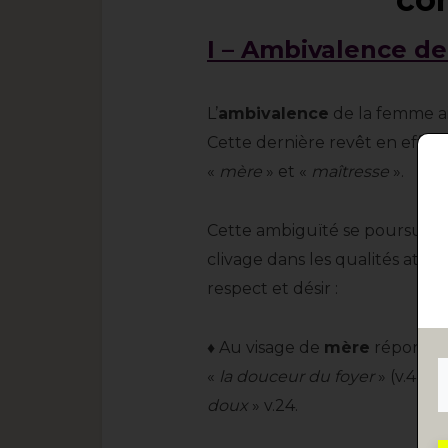
I – Ambivalence d
L’
ambivalence
de la femme ai
Cette dernière revêt en effet 
«
mère
» et «
maîtresse
».
Cett
e ambiguïté se poursuit 
clivage dans les qualités attrib
respect et désir :
♦ Au visage de
mère
répond l
«
la douceur du foyer
» (v.4), «
doux
» v.24.