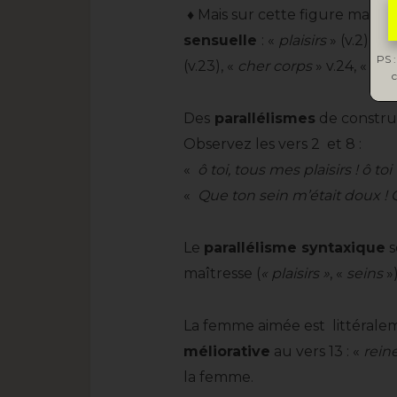
♦ Mais sur cette figure mater
sensuelle
: «
plaisirs
» (v.2), «
c
PS :
(v.23), «
cher corps
» v.24, «
bais
c
Des
parallélismes
de constru
Observez les vers 2 et 8 :
«
ô toi, tous mes plaisirs ! ô t
«
Que ton sein m’était doux !
Le
parallélisme syntaxique
s
maîtresse (
« plaisirs »
, «
seins
»)
La femme aimée est littérale
méliorative
au vers 13 : «
rein
la femme.