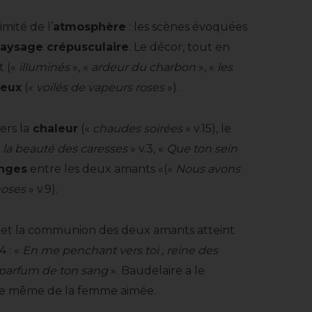
imité de l’
atmosphère
: les scènes évoquées
aysage crépusculaire
. Le décor, tout en
t («
illuminés
», «
ardeur du charbon
», «
les
eux
(«
voilés de vapeurs roses
»).
ers la
chaleur
(«
chaudes soirées
» v.15), le
«
la beauté des caresses
» v.3, «
Que ton sein
nges
entre les deux amants «(«
Nous avons
hoses
» v.9).
 et la communion des deux amants atteint
4 : «
En me penchant vers toi , reine des
e parfum de ton sang
». Baudelaire a le
nce même de la femme aimée.