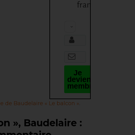
français
Choisis ta classe :
Je
deviens
membre
e de Baudelaire « Le balcon »
.
on », Baudelaire :
mmentaire