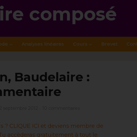
re composé
ode
Analyses linéaires
Cours
Brevet
Con
n, Baudelaire :
mentaire
2 septembre 2012
10 commentaires
ais ? CLIQUE ICI et deviens membre de
u accèderas gratuitement à tout le