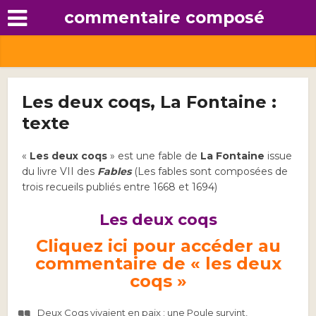
commentaire composé
Les deux coqs, La Fontaine :
texte
«
Les deux coqs
» est une fable de
La Fontaine
issue
du livre VII des
Fables
(Les fables sont composées de
trois recueils publiés entre 1668 et 1694)
Les deux coqs
Cliquez ici pour accéder au
commentaire de « les deux
coqs »
Deux Coqs vivaient en paix : une Poule survint,