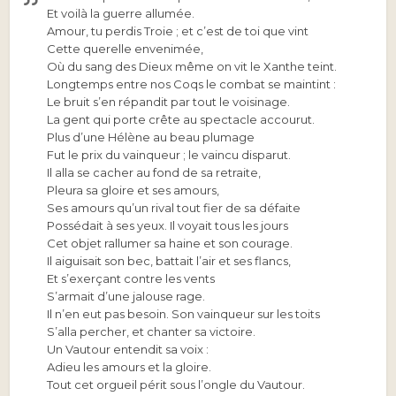
Et voilà la guerre allumée.
Amour, tu perdis Troie ; et c’est de toi que vint
Cette querelle envenimée,
Où du sang des Dieux même on vit le Xanthe teint.
Longtemps entre nos Coqs le combat se maintint :
Le bruit s’en répandit par tout le voisinage.
La gent qui porte crête au spectacle accourut.
Plus d’une Hélène au beau plumage
Fut le prix du vainqueur ; le vaincu disparut.
Il alla se cacher au fond de sa retraite,
Pleura sa gloire et ses amours,
Ses amours qu’un rival tout fier de sa défaite
Possédait à ses yeux. Il voyait tous les jours
Cet objet rallumer sa haine et son courage.
Il aiguisait son bec, battait l’air et ses flancs,
Et s’exerçant contre les vents
S’armait d’une jalouse rage.
Il n’en eut pas besoin. Son vainqueur sur les toits
S’alla percher, et chanter sa victoire.
Un Vautour entendit sa voix :
Adieu les amours et la gloire.
Tout cet orgueil périt sous l’ongle du Vautour.