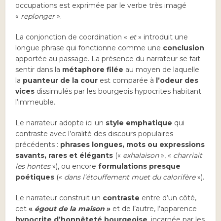
occupations est exprimée par le verbe très imagé
«
replonger
».
La conjonction de coordination «
et
» introduit une
longue phrase qui fonctionne comme une
conclusion
apportée au passage. La présence du narrateur se fait
sentir dans la
métaphore filée
au moyen de laquelle
la
puanteur de la cour
est comparée à
l’odeur des
vices
dissimulés par les bourgeois hypocrites habitant
l’immeuble.
Le narrateur adopte ici un
style emphatique
qui
contraste avec l’oralité des discours populaires
précédents :
phrases longues, mots ou expressions
savants, rares et élégants
(«
exhalaison
», «
charriait
les hontes
»), ou encore
formulations presque
poétiques
(«
dans l’étouffement muet du calorifère
»).
Le narrateur construit un
contraste
entre d’un côté,
cet
«
égout de la maison
»
et de l’autre, l’apparence
hypocrite d’honnêteté bourgeoise
, incarnée par les