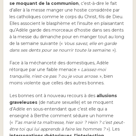
se moquant de la communion
, c’est-à-dire le fait
d’aller à la messe manger une hostie considérée par
les catholiques comme le corps du Christ, fils de Dieu.
Elles associent le blasphème et l’insulte en plaisantant
qu’Adèle garde des morceaux d’hostie dans ses dents
à la messe du dimanche pour en manger tout au long
de la semaine suivante («
Vous savez, elle en garde
dans ses dents pour se nourrir toute la semaine.
»).
Face à la méchanceté des domestiques, Adèle
rétorque par une faible menace «
Laissez-moi
tranquille, n’est-ce pas ? ou je vous arrose.
», bien
moins violente que celles des autres bonnes.
Les bonnes ont à nouveau recours à des
allusions
graveleuses
(de nature sexuelle) et se moquent
d’Adèle en sous-entendant que c’est elle qui a
enseigné à Berthe comment séduire un homme
(«
T’as marié ta maîtresse, hier soir ? Hein ? c’est peut-
être toi qui lui apprends à faire les hommes ?
»). Les
interrogations rhétoriques
,
l’interjection