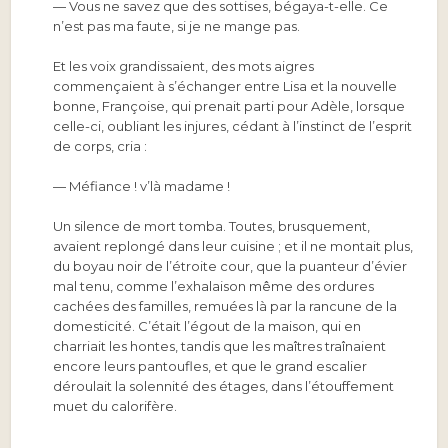
— Vous ne savez que des sottises, bégaya-t-elle. Ce
n’est pas ma faute, si je ne mange pas.
Et les voix grandissaient, des mots aigres
commençaient à s’échanger entre Lisa et la nouvelle
bonne, Françoise, qui prenait parti pour Adèle, lorsque
celle-ci, oubliant les injures, cédant à l’instinct de l’esprit
de corps, cria :
— Méfiance ! v’là madame !
Un silence de mort tomba. Toutes, brusquement,
avaient replongé dans leur cuisine ; et il ne montait plus,
du boyau noir de l’étroite cour, que la puanteur d’évier
mal tenu, comme l’exhalaison même des ordures
cachées des familles, remuées là par la rancune de la
domesticité. C’était l’égout de la maison, qui en
charriait les hontes, tandis que les maîtres traînaient
encore leurs pantoufles, et que le grand escalier
déroulait la solennité des étages, dans l’étouffement
muet du calorifère.