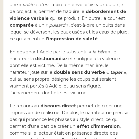
une «
volée
», c’est-à-dire un envol d’oiseaux ou un jet
de projectile, permet de traduire le
débordement de
violence verbale
qui se produit. En outre, la cour est
comparée
à un «
puisard
», c’est-à-dire un puits dans
lequel se déversent les eaux usées et les eaux de pluie,
ce qui accentue
l’impression de saleté
.
En désignant Adèle par le substantif «
la bête
», le
narrateur la
déshumanise
et souligne à la violence
dont elle est victime. De la même manière, le
narrateur joue sur le
double sens du verbe «
taper
»
,
qui au sens propre, désigne les coups qui seraient
vraiment portés à Adèle, et au sens figuré,
l’acharnement dont elle est victime.
Le recours au
discours direct
permet de créer une
impression de réalisme. De plus, le narrateur ne précise
pas qui prononce les phrases au style direct, ce qui
permet d’une part de créer un
effet d’immersion
,
comme si le lecteur était en présence directe des