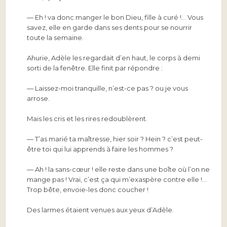
— Eh ! va donc manger le bon Dieu, fille à curé !… Vous
savez, elle en garde dans ses dents pour se nourrir
toute la semaine.
Ahurie, Adèle les regardait d’en haut, le corps à demi
sorti de la fenêtre. Elle finit par répondre :
— Laissez-moi tranquille, n’est-ce pas ? ou je vous
arrose.
Mais les cris et les rires redoublèrent.
— T’as marié ta maîtresse, hier soir ? Hein ? c’est peut-
être toi qui lui apprends à faire les hommes ?
— Ah ! la sans-cœur ! elle reste dans une boîte où l’on ne
mange pas ! Vrai, c’est ça qui m’exaspère contre elle !…
Trop bête, envoie-les donc coucher !
Des larmes étaient venues aux yeux d’Adèle.