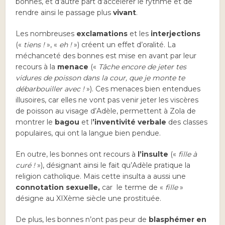
bonnes, et d’autre part d’accélérer le rythme et de
rendre ainsi le passage plus
vivant
.
Les nombreuses
exclamations
et les
interjections
(«
tiens !
», «
eh !
») créent un effet d’oralité. La
méchanceté des bonnes est mise en avant par leur
recours à la
menace
(«
Tâche encore de jeter tes
vidures de poisson dans la cour, que je monte te
débarbouiller avec !
»). Ces menaces bien entendues
illusoires, car elles ne vont pas venir jeter les viscères
de poisson au visage d’Adèle, permettent à Zola de
montrer le
bagou
et l
’inventivité verbale
des classes
populaires, qui ont la langue bien pendue.
En outre, les bonnes ont recours à
l’insulte
(«
fille à
curé !
»), désignant ainsi le fait qu’Adèle pratique la
religion catholique. Mais cette insulta a aussi une
connotation sexuelle,
car le terme de «
fille
»
désigne au XIXème siècle une prostituée.
De plus, les bonnes n’ont pas peur de
blasphémer
en