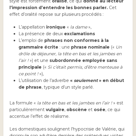
style est fortement
oralisé
, ce qui
donne au lecteur
l’impression d’entendre les bonnes parler.
Cet
effet d’oralité repose sur plusieurs procédés :
L’appellation
ironique
«
la dame
»,
La présence de deux
exclamations
L’emploi de
phrases non conformes à la
grammaire écrite
: une
phrase nominale
(«
Un
drôle de déjeuner, la tête en bas et les jambes en
l’air !
») et une
subordonnée employée sans
principale
(«
Si c’était permis, d’être menteuse à
ce point !
»),
L’utilisation de l’adverbe
«
seulement
» en début
de phrase
, typique d’un style parlé.
La formule «
la tête en bas et les jambes en l’air !
» est
particulièrement
vulgaire
,
obscène
et
osée
, ce qui
accentue l’effet de réalisme.
Les domestiques soulignent l’hypocrisie de Valérie, qui
dissimule son adultère derrière des prétendues visites