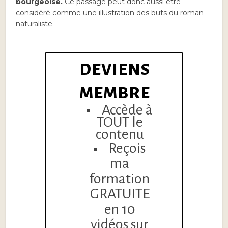
bourgeoise.
Ce passage peut donc aussi être
considéré comme une illustration des buts du roman
naturaliste.
DEVIENS
MEMBRE
Accède à
TOUT le
contenu
Reçois
ma
formation
GRATUITE
en 10
vidéos sur