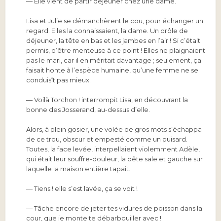
— Elle vient de partir déjeuner chez une dame.
Lisa et Julie se démanchèrent le cou, pour échanger un
regard. Elles la connaissaient, la dame. Un drôle de
déjeuner, la tête en bas et les jambes en l’air ! Si c’était
permis, d’être menteuse à ce point ! Elles ne plaignaient
pas le mari, car il en méritait davantage ; seulement, ça
faisait honte à l’espèce humaine, qu’une femme ne se
conduisît pas mieux.
— Voilà Torchon ! interrompit Lisa, en découvrant la
bonne des Josserand, au-dessus d’elle.
Alors, à plein gosier, une volée de gros mots s’échappa
de ce trou, obscur et empesté comme un puisard.
Toutes, la face levée, interpellaient violemment Adèle,
qui était leur souffre-douleur, la bête sale et gauche sur
laquelle la maison entière tapait.
— Tiens ! elle s’est lavée, ça se voit !
— Tâche encore de jeter tes vidures de poisson dans la
cour, que je monte te débarbouiller avec !