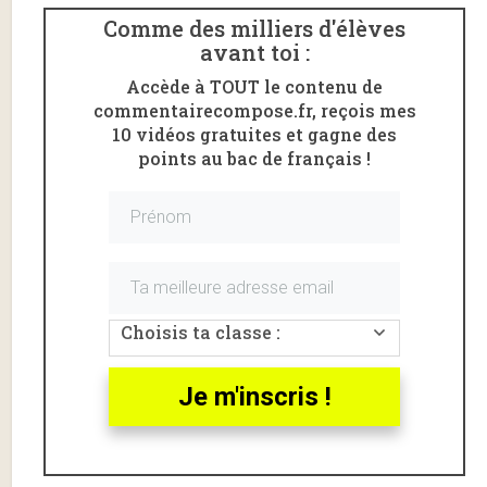
Comme des milliers d'élèves
avant toi :
Accède à TOUT le contenu de
commentairecompose.fr, reçois mes
10 vidéos gratuites et gagne des
points au bac de français !
Choisis ta classe :
Vous présentez plusieurs poèmes de
Baudelaire
à
l’
oral de français
?
Je m'inscris !
Attendez-vous à être interrogé sur le
procès des
Fleurs du mal
.