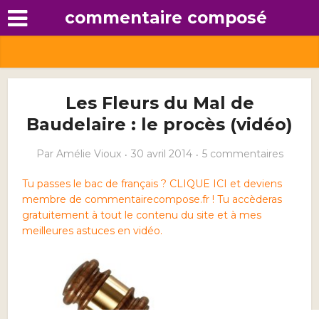
commentaire composé
Les Fleurs du Mal de
Baudelaire : le procès (vidéo)
Par
Amélie Vioux
30 avril 2014
5 commentaires
Tu passes le bac de français ? CLIQUE ICI et deviens
membre de commentairecompose.fr ! Tu accèderas
gratuitement à tout le contenu du site et à mes
meilleures astuces en vidéo.