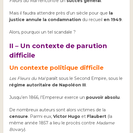
Fleurs du Mal
rencontre un
succès général
.
Mais il faudra attendre près d’un siècle pour que
la
justice annule la condamnation
du recueil
en 1949
.
Alors, pourquoi un tel scandale ?
II – Un contexte de parution
difficile
Un contexte politique difficile
Les Fleurs du Mal
paraît sous le Second Empire, sous le
régime autoritaire de Napoléon III
.
Jusqu’en 1866, l’Empereur exerce un
pouvoir absolu
.
De nombreux auteurs sont alors victimes de la
censure
. Parmi eux,
Victor Hugo
et
Flaubert
(la
même année 1857 a lieu le procès contre
Madame
Bovary
).