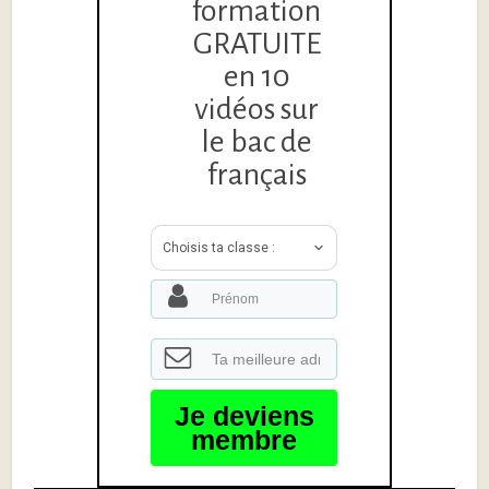
formation
GRATUITE
en 10
vidéos sur
le bac de
français
Choisis ta classe :
Je deviens
membre