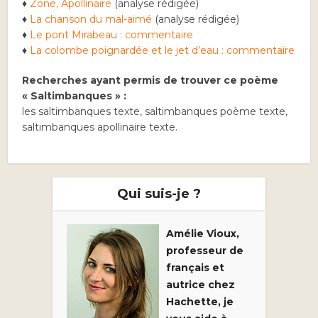
♦
Zone, Apollinaire
(analyse rédigée)
♦
La chanson du mal-aimé
(analyse rédigée)
♦
Le pont Mirabeau : commentaire
♦
La colombe poignardée et le jet d’eau : commentaire
Recherches ayant permis de trouver ce poème
« Saltimbanques » :
les saltimbanques texte, saltimbanques poème texte,
saltimbanques apollinaire texte.
Qui suis-je ?
Amélie Vioux,
professeur de
français et
autrice chez
Hachette, je