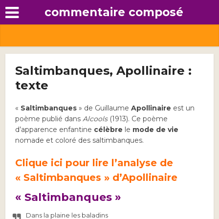
commentaire composé
Saltimbanques, Apollinaire :
texte
«
Saltimbanques
» de Guillaume
Apollinaire
est un
poème publié dans
Alcools
(1913). Ce poème
d’apparence enfantine
célèbre
le
mode de vie
nomade et coloré des saltimbanques.
Clique ici pour lire l’analyse de
« Saltimbanques » d’Apollinaire
« Saltimbanques »
Dans la plaine les baladins