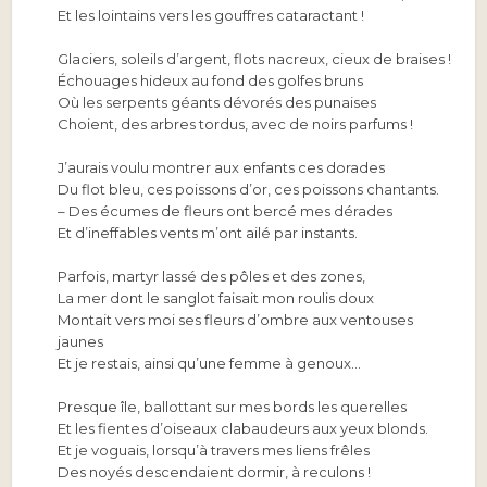
Et les lointains vers les gouffres cataractant !
Glaciers, soleils d’argent, flots nacreux, cieux de braises !
Échouages hideux au fond des golfes bruns
Où les serpents géants dévorés des punaises
Choient, des arbres tordus, avec de noirs parfums !
J’aurais voulu montrer aux enfants ces dorades
Du flot bleu, ces poissons d’or, ces poissons chantants.
– Des écumes de fleurs ont bercé mes dérades
Et d’ineffables vents m’ont ailé par instants.
Parfois, martyr lassé des pôles et des zones,
La mer dont le sanglot faisait mon roulis doux
Montait vers moi ses fleurs d’ombre aux ventouses
jaunes
Et je restais, ainsi qu’une femme à genoux…
Presque île, ballottant sur mes bords les querelles
Et les fientes d’oiseaux clabaudeurs aux yeux blonds.
Et je voguais, lorsqu’à travers mes liens frêles
Des noyés descendaient dormir, à reculons !