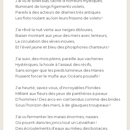
J’ai vu le soleil bas, taché d’horreurs mystiques,
Illuminant de longs figements violets,
Pareils à des acteurs de drames très antiques
Les flots roulant au loin leurs frissons de volets !
J’ai rêvé la nuit verte aux neiges éblouies,
Baiser montant aux yeux des mers avec lenteurs,
La circulation des sèves inouïes,
Et l’éveil jaune et bleu des phosphores chanteurs !
J’ai suivi, des mois pleins, pareille aux vacheries
Hystériques, la houle à l’assaut des récifs,
Sans songer que les pieds lumineux des Maries
Pussent forcer le mufle aux Océans poussifs !
J’ai heurté, savez-vous, d’incroyables Florides
Mêlant aux fleurs des yeux de panthères à peaux
D’hommes ! Des arcs-en-ciel tendus comme des brides
Sous l’horizon des mers, à de glauques troupeaux !
J’ai vu fermenter les marais énormes, nasses
Où pourrit dans les joncs tout un Léviathan !
Des écroulements d’eaux au milieu des bonaces,