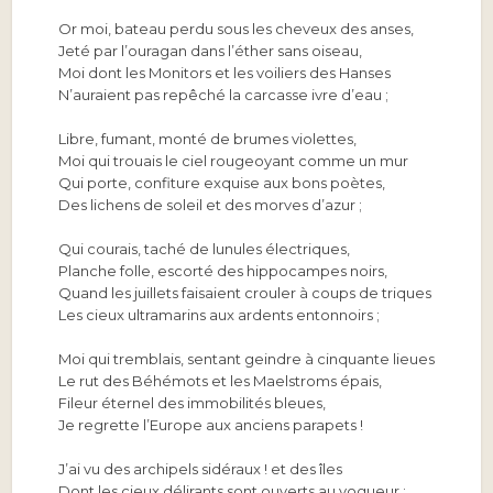
Or moi, bateau perdu sous les cheveux des anses,
Jeté par l’ouragan dans l’éther sans oiseau,
Moi dont les Monitors et les voiliers des Hanses
N’auraient pas repêché la carcasse ivre d’eau ;
Libre, fumant, monté de brumes violettes,
Moi qui trouais le ciel rougeoyant comme un mur
Qui porte, confiture exquise aux bons poètes,
Des lichens de soleil et des morves d’azur ;
Qui courais, taché de lunules électriques,
Planche folle, escorté des hippocampes noirs,
Quand les juillets faisaient crouler à coups de triques
Les cieux ultramarins aux ardents entonnoirs ;
Moi qui tremblais, sentant geindre à cinquante lieues
Le rut des Béhémots et les Maelstroms épais,
Fileur éternel des immobilités bleues,
Je regrette l’Europe aux anciens parapets !
J’ai vu des archipels sidéraux ! et des îles
Dont les cieux délirants sont ouverts au vogueur :