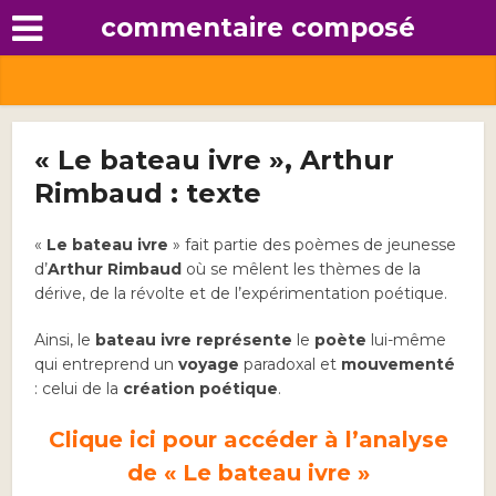
commentaire composé
« Le bateau ivre », Arthur
Rimbaud : texte
«
Le bateau ivre
» fait partie des poèmes de jeunesse
d’
Arthur Rimbaud
où se mêlent les thèmes de la
dérive, de la révolte et de l’expérimentation poétique.
Ainsi, le
bateau ivre représente
le
poète
lui-même
qui entreprend un
voyage
paradoxal et
mouvementé
: celui de la
création poétique
.
Clique ici pour accéder à l’analyse
de « Le bateau ivre »