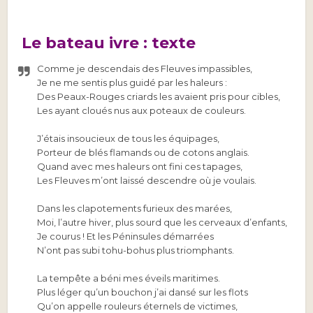
Le bateau ivre : texte
Comme je descendais des Fleuves impassibles,
Je ne me sentis plus guidé par les haleurs :
Des Peaux-Rouges criards les avaient pris pour cibles,
Les ayant cloués nus aux poteaux de couleurs.
J’étais insoucieux de tous les équipages,
Porteur de blés flamands ou de cotons anglais.
Quand avec mes haleurs ont fini ces tapages,
Les Fleuves m’ont laissé descendre où je voulais.
Dans les clapotements furieux des marées,
Moi, l’autre hiver, plus sourd que les cerveaux d’enfants,
Je courus ! Et les Péninsules démarrées
N’ont pas subi tohu-bohus plus triomphants.
La tempête a béni mes éveils maritimes.
Plus léger qu’un bouchon j’ai dansé sur les flots
Qu’on appelle rouleurs éternels de victimes,