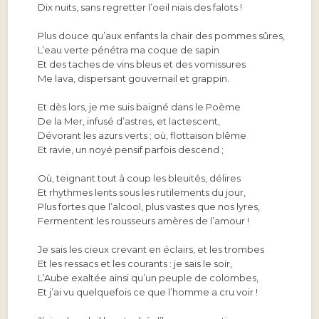
Dix nuits, sans regretter l’oeil niais des falots !
Plus douce qu’aux enfants la chair des pommes sûres,
L’eau verte pénétra ma coque de sapin
Et des taches de vins bleus et des vomissures
Me lava, dispersant gouvernail et grappin.
Et dès lors, je me suis baigné dans le Poème
De la Mer, infusé d’astres, et lactescent,
Dévorant les azurs verts ; où, flottaison blême
Et ravie, un noyé pensif parfois descend ;
Où, teignant tout à coup les bleuités, délires
Et rhythmes lents sous les rutilements du jour,
Plus fortes que l’alcool, plus vastes que nos lyres,
Fermentent les rousseurs amères de l’amour !
Je sais les cieux crevant en éclairs, et les trombes
Et les ressacs et les courants : je sais le soir,
L’Aube exaltée ainsi qu’un peuple de colombes,
Et j’ai vu quelquefois ce que l’homme a cru voir !