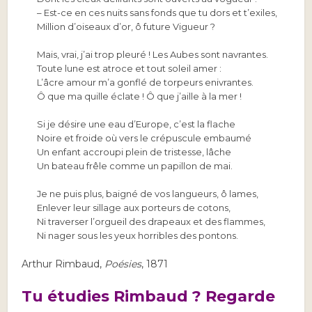
– Est-ce en ces nuits sans fonds que tu dors et t’exiles,
Million d’oiseaux d’or, ô future Vigueur ?
Mais, vrai, j’ai trop pleuré ! Les Aubes sont navrantes.
Toute lune est atroce et tout soleil amer :
L’âcre amour m’a gonflé de torpeurs enivrantes.
Ô que ma quille éclate ! Ô que j’aille à la mer !
Si je désire une eau d’Europe, c’est la flache
Noire et froide où vers le crépuscule embaumé
Un enfant accroupi plein de tristesse, lâche
Un bateau frêle comme un papillon de mai.
Je ne puis plus, baigné de vos langueurs, ô lames,
Enlever leur sillage aux porteurs de cotons,
Ni traverser l’orgueil des drapeaux et des flammes,
Ni nager sous les yeux horribles des pontons.
Arthur Rimbaud,
Poésies
, 1871
Tu étudies Rimbaud ? Regarde