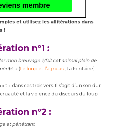
eviens membre
les et utilisez les allitérations dans
s !
ration n°1 :
ler mon breuvage ?/Dit ce
t
animal plein de
méri
t
é. »
(
Le loup et l’agneau
, La Fontaine)
 t » dans ces trois vers. Il s’agit d’un son dur
a cruauté et la violence du discours du loup.
ration n°2 :
nge et pénétrant