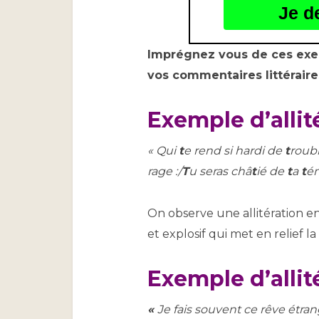
Je d
Imprégnez vous de ces exemp
vos commentaires littéraire
Exemple d’allité
« Qui
t
e rend si hardi de
t
roub
rage :/
T
u seras châ
t
ié de
t
a
t
é
On observe une allitération en «
et explosif qui met en relief l
Exemple d’allité
«
Je fais souvent ce rêve étra