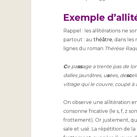
Exemple d’allité
Rappel : les allitérations ne s
partout : au
théâtre
, dans les
lignes du roman
Thérèse Raq
C
e pa
ss
age a trente pas de lo
dalles jaunâtres, u
s
ées, de
sc
el
vitrage qui le couvre, coupé à a
On observe une allitération en 
consonne fricative (le s, f, z so
frottement). Or justement, que 
sale et usé. La répétition de l