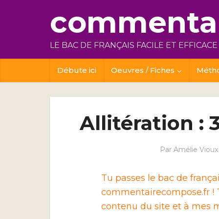
commentai
LE BAC DE FRANÇAIS FACILE ET EFFICACE
Débute ici
Oeuvres / Fiches
Méth
Allitération :
Par
Amélie Vioux
Tu passes le bac de franç
commentairecompose.fr ! T
contenu du site et à mes m