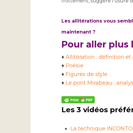
frottement, suggère l’usure d
Les allitérations vous sembl
maintenant ?
Pour aller plus l
♦
Allitération : définition e
♦
Poésie
♦
Figures de style
♦
Le pont Mirabeau : analy
Les 3 vidéos préfé
La technique INCONTOU