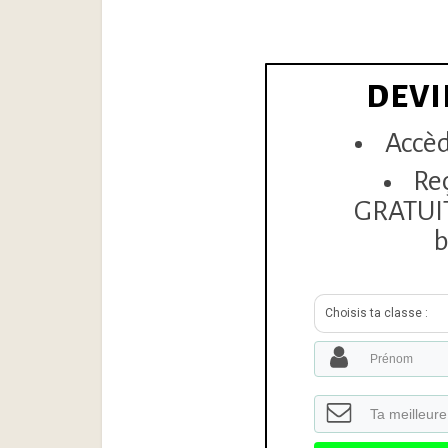
DEVI
Accèd
Re
GRATUITE
b
Choisis ta classe :