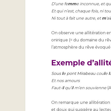
D’une fe
mm
e inconnue, et que
Et qui n’est, chaque fois, ni tout
Ni tout à fait une autre, et
m
‘ai
On observe une allitération en 
onirique (= du domaine du rêve)
l’atmosphère du rêve évoqué 
Exemple d’allité
Sous
l
e pont Mirabeau
cou
l
e
l
Et nos amours
Faut-i
l
qu’i
l
m’en souvienne
(A
On remarque une allitération en
et doux qui suggère au lecteur