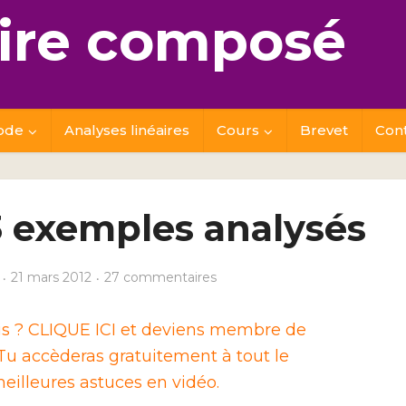
re composé
ode
Analyses linéaires
Cours
Brevet
Con
 3 exemples analysés
21 mars 2012
27 commentaires
ais ? CLIQUE ICI et deviens membre de
u accèderas gratuitement à tout le
eilleures astuces en vidéo.