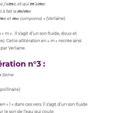
 j’ai
m
e, et qui
m
‘ai
m
e
 à fait la
m
ê
m
e
m
e et
m
e comprend. »
(Verlaine)
« m ». Il s’agit d’un son fluide, doux et
. Cette allitération en « m » recrée ainsi
par Verlaine.
ration n°3 :
a Seine
pollinaire)
 « l » dans ces vers. Il s’agit d’un son fluide
 le son de l’eau qui coule.