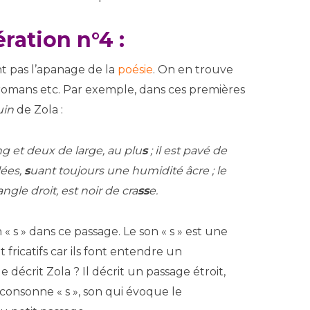
ration n°4 :
ont pas l’apanage de la
poésie
. On en trouve
 romans etc. Par exemple, dans ces premières
uin
de Zola :
ng et deux de large, au plu
s
; il est pavé de
lées,
s
uant toujours une humidité âcre ; le
ngle droit, est noir de cra
ss
e.
« s » dans ce passage. Le son « s » est une
nt fricatifs car ils font entendre un
décrit Zola ? Il décrit un passage étroit,
a consonne « s », son qui évoque le