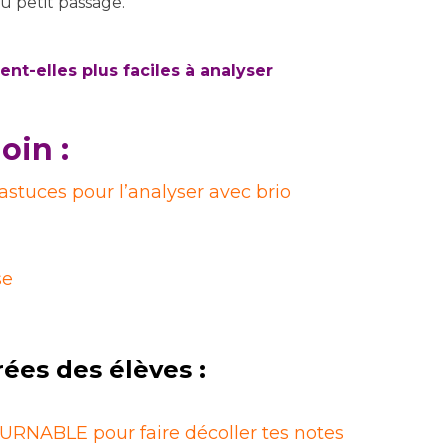
u petit passage.
ent-elles plus faciles à analyser
oin :
t astuces pour l’analyser avec brio
se
rées des élèves :
RNABLE pour faire décoller tes notes