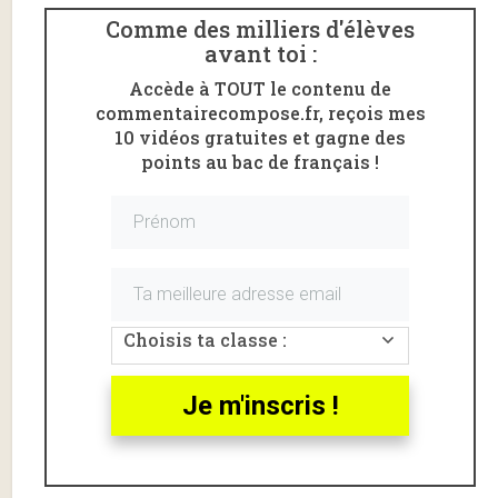
Comme des milliers d'élèves
avant toi :
Accède à TOUT le contenu de
commentairecompose.fr, reçois mes
10 vidéos gratuites et gagne des
points au bac de français !
Choisis ta classe :
Je m'inscris !
Voici un
résumé
et une
analyse
de la pièce de théâtre