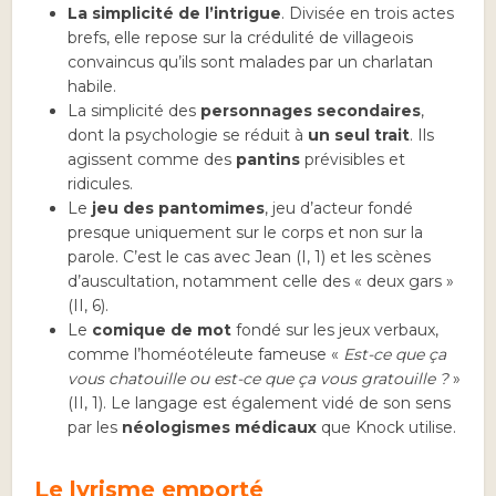
La simplicité de l’intrigue
. Divisée en trois actes
brefs, elle repose sur la crédulité de villageois
convaincus qu’ils sont malades par un charlatan
habile.
La simplicité des
personnages secondaires
,
dont la psychologie se réduit à
un seul trait
. Ils
agissent comme des
pantins
prévisibles et
ridicules.
Le
jeu des pantomimes
, jeu d’acteur fondé
presque uniquement sur le corps et non sur la
parole. C’est le cas avec Jean (I, 1) et les scènes
d’auscultation, notamment celle des « deux gars »
(II, 6).
Le
comique de mot
fondé sur les jeux verbaux,
comme l’homéotéleute fameuse «
Est-ce que ça
vous chatouille ou est-ce que ça vous gratouille ?
»
(II, 1). Le langage est également vidé de son sens
par les
néologismes médicaux
que Knock utilise.
Le lyrisme emporté