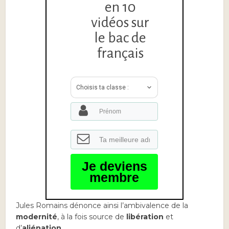
en 10
vidéos sur
le bac de
français
Choisis ta classe :
Je deviens
membre
Jules Romains dénonce ainsi l’ambivalence de la
modernité
, à la fois source de
libération
et
d’
aliénation
.