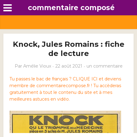
commentaire composé
Knock, Jules Romains : fiche
de lecture
Par
Amélie Vioux
22 août 2021
un commentaire
Tu passes le bac de français ? CLIQUE ICI et deviens
membre de commentairecompose.fr ! Tu accèderas
gratuitement à tout le contenu du site et à mes
meilleures astuces en vidéo.