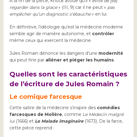
A la fin de la pièce, Knock avoue qu’il «
évite de [se]
regarder dans la glace
» (III, 9) car il ne peut «
pas
empêcher qu’un diagnostic s’ébauche
» en lui.
En définitive, l’idéologie qu’est la médecine moderne
semble agir de manière autonome, et
contrôler
même ceux qui exercent la médecine.
Jules Romain dénonce les dangers d’une
modernité
qui peut finir par
aliéner et piéger les humains
.
Quelles sont les caractéristiques
de l’écriture de Jules Romain ?
Le comique farcesque
Cette satire de la médecine s’inspire des
comédies
farcesques de Molière
, comme
Le Médecin malgré
lui
(1666) et
Le Malade imaginaire
(1673). De la farce,
cette pièce reprend :