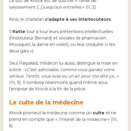
Le but de Knock est de susciter «
l’effet de
saisissement […] jusqu’aux entrailles
» (II, 2).
Ainsi, le charlatan
s’adapte à ses interlocuteurs
.
Il
flatte
tour à tour leurs prétentions intellectuelles
(l’instituteur Bernard) et sociales (le pharmacien
Mousquet, la dame en violet), ou leur crédulité (« les
deux gars »).
Seul Parpalaid, médecin lui aussi, distingue la mise en
scène : «
C’est admirable, comme vous gardez votre
sérieux. Tantôt, vous avez eu un air pour me dire ça…
»
(III, 9). Il tombera néanmoins quand même sous
l’emprise de Knock à la fin de la pièce.
Le culte de la médecine
Knock promeut la médecine comme un
culte
et ne
prend en compte que «
l’intérêt de la médecine
» (III,
6)