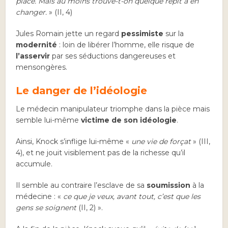
place. Mais au moins trouve-t-on quelque répit à en
changer.
» (II, 4)
Jules Romain jette un regard
pessimiste
sur la
modernité
: loin de libérer l’homme, elle risque de
l’asservir
par ses séductions dangereuses et
mensongères.
Le danger de l’idéologie
Le médecin manipulateur triomphe dans la pièce mais
semble lui-même
victime de son idéologie
.
Ainsi, Knock s’inflige lui-même «
une vie de forçat
» (III,
4), et ne jouit visiblement pas de la richesse qu’il
accumule.
Il semble au contraire l’esclave de sa
soumission
à la
médecine : «
ce que je veux, avant tout, c’est que les
gens se soignent
(II, 2) ».