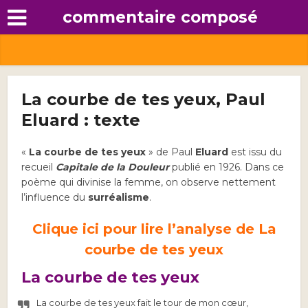
commentaire composé
La courbe de tes yeux, Paul
Eluard : texte
«
La courbe de tes yeux
» de Paul
Eluard
est issu du
recueil
Capitale de la Douleur
publié en 1926. Dans ce
poème qui divinise la femme, on observe nettement
l’influence du
surréalisme
.
Clique ici pour lire l’analyse de La
courbe de tes yeux
La courbe de tes yeux
La courbe de tes yeux fait le tour de mon cœur,