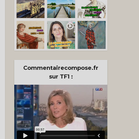
s mes
e
Commentairecompose.fr
sur TF1 :