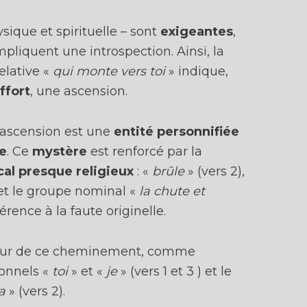
ique et spirituelle – sont
exigeantes
,
liquent une introspection. Ainsi, la
elative «
qui monte vers toi
» indique,
ffort
, une ascension.
e ascension est une
entité personnifiée
ée
. Ce
mystère
est renforcé par la
cal
presque religieux
: «
brûle
» (vers 2),
 et le groupe nominal «
la chute et
férence à la faute originelle.
ur de ce cheminement, comme
onnels «
toi
» et «
je
» (vers 1 et 3 ) et le
a
» (vers 2).