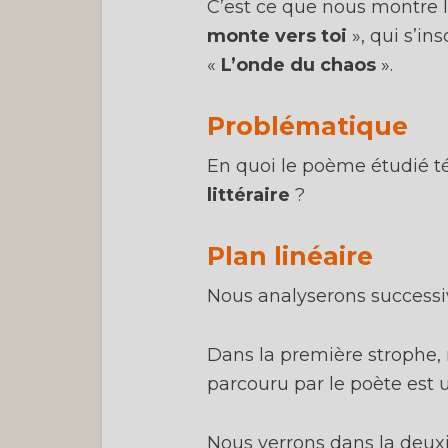
C’est ce que nous montre 
monte vers toi
», qui s’in
«
L’onde du chaos
».
PS :
c
Problématique
En quoi le poème étudié t
littéraire
?
Plan linéaire
Nous analyserons success
Dans la première strophe,
parcouru par le poète est
Nous verrons dans la deu