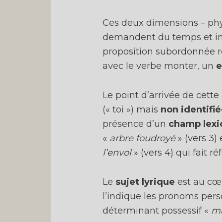
Ces deux dimensions – phys
demandent du temps et imp
proposition subordonnée r
avec le verbe monter, un
e
Le point d’arrivée de cett
(« toi ») mais
non identifi
présence d’un
champ lexi
«
arbre foudroyé
» (vers 3)
l’envol
» (vers 4) qui fait ré
Le
sujet lyrique
est au cœ
l’indique les pronoms pers
déterminant possessif «
m