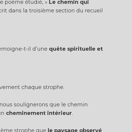
le poème étudié, «
Le chemin qui
Oui, je m'inscris !
scrit dans la troisième section du recueil
 Inscris-toi avec une adresse email que tu vérifies souvent ou tu ne recevras pa
onseils à temps et ton inscription ne servira à rien !
Ton adresse email rest
secrète
. Ce n'est que moi (Amélie) qui t'écrirai.
émoigne-t-il d’une
quête spirituelle et
ivement chaque strophe.
 nous soulignerons que le chemin
 un
cheminement intérieur
.
xième strophe que
le paysage observé