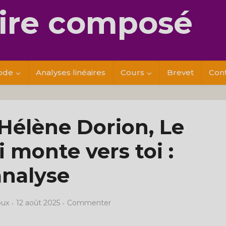
re composé
ode
Analyses linéaires
Cours
Brevet
Con
 Hélène Dorion, Le
 monte vers toi :
analyse
oux
12 août 2025
Commenter