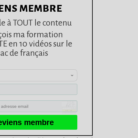
ENS MEMBRE
e à TOUT le contenu
çois ma formation
 en 10 vidéos sur le
Comme des milliers
ac de français
d'élèves avant toi :
Accède
GRATUITEMENT
à
TOUT
mo
contenu (analyses, fiches, méthodes...
+ Reçois mes
10 vidéos
de méthode
ESSENTIELLES
pour ton bac français
Ta classe :
eviens membre