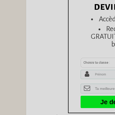
DEVI
Accèd
Re
GRATUITE
b
Choisis ta classe :
Je d