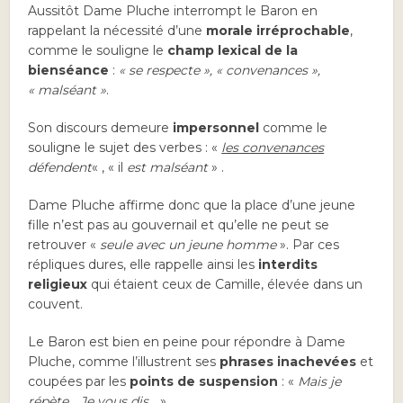
Aussitôt Dame Pluche interrompt le Baron en
rappelant la nécessité d’une
morale irréprochable
,
comme le souligne le
champ lexical de la
bienséance
:
« se respecte », « convenances »,
« malséant »
.
Son discours demeure
impersonnel
comme le
souligne le sujet des verbes : «
les convenances
défendent
« , « il
est malséant
» .
Dame Pluche affirme donc que la place d’une jeune
fille n’est pas au gouvernail et qu’elle ne peut se
retrouver «
seule avec un jeune homme
». Par ces
répliques dures, elle rappelle ainsi les
interdits
religieux
qui étaient ceux de Camille, élevée dans un
couvent.
Le Baron est bien en peine pour répondre à Dame
Pluche, comme l’illustrent ses
phrases inachevées
et
coupées par les
points de suspension
: «
Mais je
répète… Je vous dis…
»