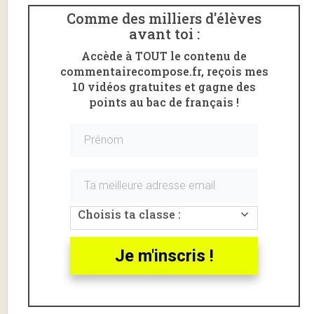
Comme des milliers d'élèves
avant toi :
Accède à TOUT le contenu de
commentairecompose.fr, reçois mes
10 vidéos gratuites et gagne des
points au bac de français !
Voici une
analyse linéaire
de l’
Acte I scène 3
de
On
ne badine pas avec l’amour
d’Alfred de Musset.
Choisis ta classe :
L’extrait étudié va de «
Perdican : Sais-tu que cela n’a
rien de beau, Camille, de m’avoir refusé un baiser ?
»
jusqu’à la fin de la scène.
Je m'inscris !
On ne badine pas avec l’amour,
acte I scène 3, introduction