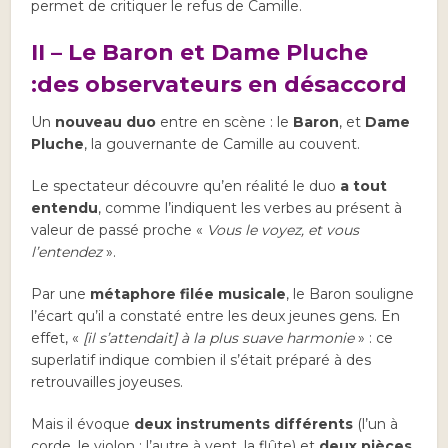
permet de critiquer le refus de Camille.
II – Le Baron et Dame Pluche
:
des observateurs en désaccord
Un
nouveau duo
entre en scène : le
Baron
, et
Dame
Pluche
, la gouvernante de Camille au couvent.
Le spectateur découvre qu’en réalité le duo
a tout
entendu
, comme l’indiquent les verbes au présent à
valeur de passé proche «
Vous le voyez, et vous
l’entendez
».
Par une
métaphore filée musicale
, le Baron souligne
l’écart qu’il a constaté entre les deux jeunes gens. En
effet, «
[il s’attendait] à la plus suave harmonie
» : ce
superlatif indique combien il s’était préparé à des
retrouvailles joyeuses.
Mais il évoque
deux instruments différents
(l’un à
corde, le violon ; l’autre à vent, la flûte) et
deux pièces