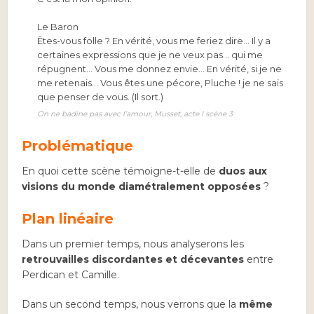
Le Baron
Êtes-vous folle ? En vérité, vous me feriez dire… Il y a
certaines expressions que je ne veux pas… qui me
répugnent… Vous me donnez envie… En vérité, si je ne
me retenais… Vous êtes une pécore, Pluche ! je ne sais
que penser de vous. (Il sort.)
On ne badine pas avec l’amour
, Musset, acte I scène 3
Problématique
En quoi cette scène témoigne-t-elle de
duos aux
visions du monde diamétralement opposées
?
Plan linéaire
Dans un premier temps, nous analyserons les
retrouvailles discordantes et décevantes
entre
Perdican et Camille.
Dans un second temps, nous verrons que la
même