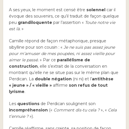
A ses yeux, le moment est censé être
solennel
car il
évoque des souvenirs, ce qu’il traduit de façon quelque
peu
grandiloquente
par l’assertion «
Toute notre vie
est là.
»
Camille répond de façon métaphorique, presque
sibylline pour son cousin : «
Je ne suis pas assez jeune
pour m’amuser de mes poupées, ni assez vieille pour
aimer le passé.
» Par ce
parallélisme de
construction
, elle s’extrait de la conversation en
montrant qu’elle ne se situe pas sur le même plan que
Perdican. La
double négation
(ni ni) et l’
antithèse
« jeune » / « vieille »
affirme
son refus de tout
lyrisme
.
Les
questions
de Perdican soulignent son
incompréhension
(«
Comment dis-tu cela ?
», «
Cela
t’ennuie ?
»).
Camille réaffirme, sans crainte, sa position de façon