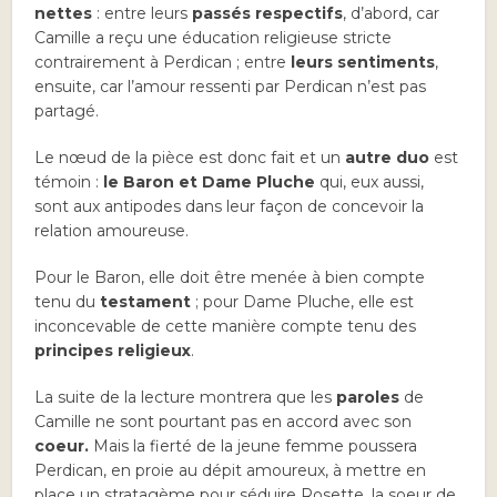
nettes
: entre leurs
passés respectifs
, d’abord, car
Camille a reçu une éducation religieuse stricte
contrairement à Perdican ; entre
leurs sentiments
,
ensuite, car l’amour ressenti par Perdican n’est pas
partagé.
Le nœud de la pièce est donc fait et un
autre duo
est
témoin :
le Baron et Dame Pluche
qui, eux aussi,
sont aux antipodes dans leur façon de concevoir la
relation amoureuse.
Pour le Baron, elle doit être menée à bien compte
tenu du
testament
; pour Dame Pluche, elle est
inconcevable de cette manière compte tenu des
principes religieux
.
La suite de la lecture montrera que les
paroles
de
Camille ne sont pourtant pas en accord avec son
coeur.
Mais la fierté de la jeune femme poussera
Perdican, en proie au dépit amoureux, à mettre en
place un stratagème pour séduire Rosette, la soeur de