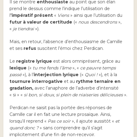
Il se montre
enthousiaste
au point que son élan
prend le dessus comme l’indique l’utilisation de
l
’impératif présent
«
Viens
» ainsi que l’utilisation du
futur à valeur de certitude
(«
nous descendrons
»,
«
je tiendrai
»).
Mais, en retour, l’absence d’enthousiasme de Camille
et ses
refus
suscitent l’émoi chez Perdican.
Le
registre lyrique
est alors omniprésent, grâce au
lexique
(«
tu me fends l’âme
», «
ce pauvre temps
passé
»), à l’
interjection lyrique
(«
Quoi !
»), et à la
tournure interrogative
et au
rythme ternaire en
gradation,
avec l’anaphore de l’adverbe d’intensité
« si »
«
si bon, si doux, si plein de niaiseries délicieuses
».
Perdican ne saisit pas la portée des réponses de
Camille car il en fait une lecture prosaïque. Ainsi,
lorsqu’il reprend «
Pas ce soir
», il ajoute aussitôt «
et
quand donc ?
» sans comprendre qu’il s’agit
implicitement d’une fin de non-recevoir.