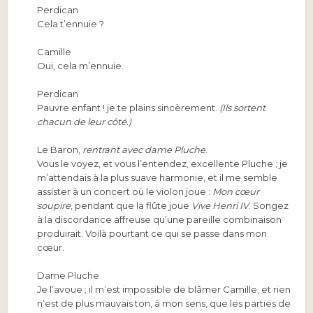
Perdican
Cela t’ennuie ?
Camille
Oui, cela m’ennuie.
Perdican
Pauvre enfant ! je te plains sincèrement.
(Ils sortent
chacun de leur côté.)
Le Baron,
rentrant avec dame Pluche
.
Vous le voyez, et vous l’entendez, excellente Pluche ; je
m’attendais à la plus suave harmonie, et il me semble
assister à un concert où le violon joue :
Mon cœur
soupire
, pendant que la flûte joue
Vive Henri IV
. Songez
à la discordance affreuse qu’une pareille combinaison
produirait. Voilà pourtant ce qui se passe dans mon
cœur.
Dame Pluche
Je l’avoue ; il m’est impossible de blâmer Camille, et rien
n’est de plus mauvais ton, à mon sens, que les parties de