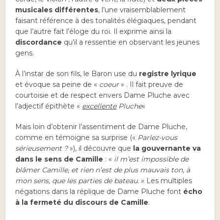
musicales différentes
, l’une vraisemblablement
faisant référence à des tonalités élégiaques, pendant
que l’autre fait l’éloge du roi. Il exprime ainsi la
discordance
qu’il a ressentie en observant les jeunes
gens.
À l’instar de son fils, le Baron use du
registre lyrique
et évoque sa peine de «
coeur
» . Il fait preuve de
courtoisie et de respect envers Dame Pluche avec
l’adjectif épithète «
excellente
Pluche
«
Mais loin d’obtenir l’assentiment de Dame Pluche,
comme en témoigne sa surprise («
Parlez-vous
sérieusement ?
»), il découvre que
la gouvernante va
dans le sens de Camille
: «
il m’est impossible de
blâmer Camille, et rien n’est de plus mauvais ton, à
mon sens, que les parties de bateau.
» Les multiples
négations dans la réplique de Dame Pluche font
écho
à la fermeté du discours de Camille
.