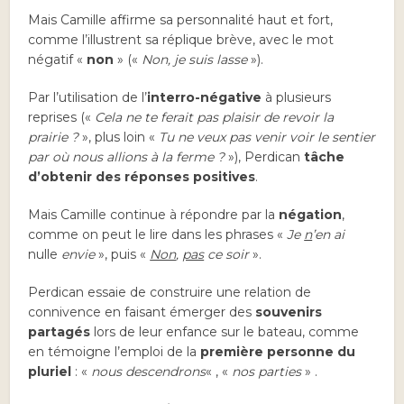
Mais Camille affirme sa personnalité haut et fort,
comme l’illustrent sa réplique brève, avec le mot
négatif «
non
» («
Non, je suis lasse
»).
Par l’utilisation de l’
interro-négative
à plusieurs
reprises («
Cela ne te ferait pas plaisir de revoir la
prairie ?
», plus loin «
Tu ne veux pas venir voir le sentier
par où nous allions à la ferme ?
»), Perdican
tâche
d’obtenir des réponses positives
.
Mais Camille continue à répondre par la
négation
,
comme on peut le lire dans les phrases «
Je
n
’en ai
nulle
envie
», puis «
Non
,
pas
ce soir
».
Perdican essaie de construire une relation de
connivence en faisant émerger des
souvenirs
partagés
lors de leur enfance sur le bateau, comme
en témoigne l’emploi de la
première personne du
pluriel
: «
nous descendrons
« , «
nos parties
» .