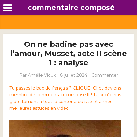
commentaire composé
On ne badine pas avec
l’amour, Musset, acte II scène
1 : analyse
Par
Amélie Vioux
8 juillet 2024
Commenter
Tu passes le bac de français ? CLIQUE ICI et deviens
membre de commentairecompose.fr ! Tu accèderas
gratuitement à tout le contenu du site et à mes
meilleures astuces en vidéo.