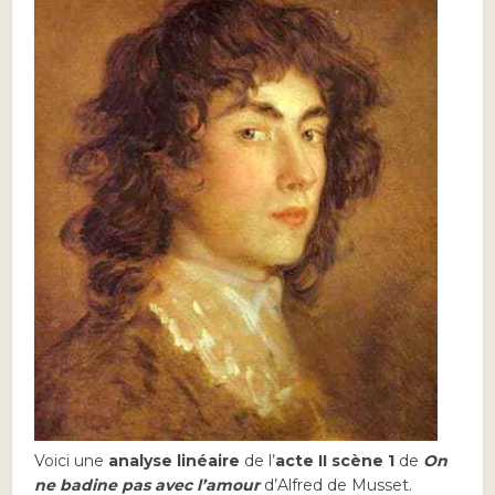
Voici une
analyse linéaire
de l’
acte II scène 1
de
On
ne badine pas avec l’amour
d’Alfred de Musset.