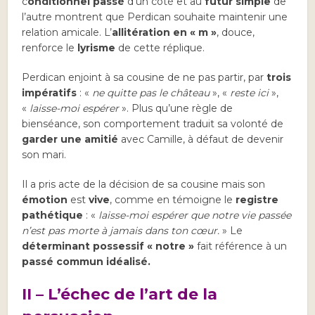
c
onditionnel passé
d’un côté et au
futur simple
de
l’autre montrent que Perdican souhaite maintenir une
relation amicale. L’
allitération en « m »
, douce,
renforce le
lyrisme
de cette réplique.
Perdican enjoint à sa cousine de ne pas partir, par
trois
impératifs
: «
ne quitte pas le château
», «
reste ici
»,
«
laisse-moi espérer
». Plus qu’une règle de
bienséance, son comportement traduit sa volonté de
garder une amitié
avec Camille, à défaut de devenir
son mari.
Il a pris acte de la décision de sa cousine mais son
émotion
est
vive
, comme en témoigne le
registre
pathétique
: «
laisse-moi espérer que notre vie passée
n’est pas morte à jamais dans ton cœur.
» Le
déterminant possessif « notre »
fait référence à un
passé commun idéalisé.
II –
L’échec de l’art de la