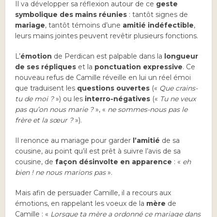
Il va développer sa réflexion autour de ce
geste
symbolique des mains réunies
: tantôt signes de
mariage
, tantôt témoins d’une
amitié indéfectible
,
leurs mains jointes peuvent revêtir plusieurs fonctions.
L’
émotion
de Perdican est palpable dans la
longueur
de ses répliques
et la
ponctuation expressive
. Ce
nouveau refus de Camille réveille en lui un réel émoi
que traduisent les
questions ouvertes
(«
Que crains-
tu de moi ?
») ou les
interro-négatives
(«
Tu ne veux
pas qu’on nous marie ?
», «
ne sommes-nous pas le
frère et la sœur ?
»).
Il renonce au mariage pour garder
l’amitié
de sa
cousine, au point qu’il est prêt à suivre l’avis de sa
cousine, de
façon désinvolte en apparence
: «
eh
bien ! ne nous marions pas
».
Mais afin de persuader Camille, il a recours aux
émotions, en rappelant les voeux de la
mère
de
Camille : «
Lorsque ta mère a ordonné ce mariage dans