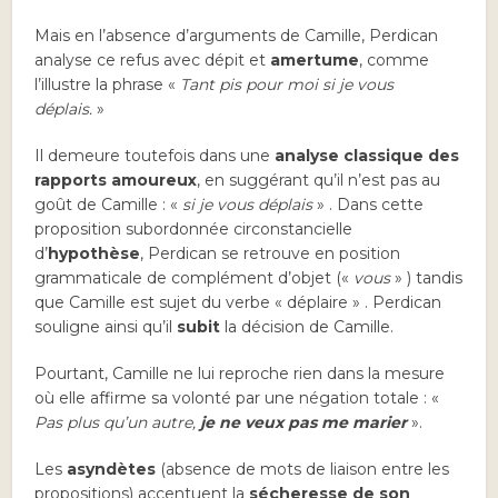
Mais en l’absence d’arguments de Camille, Perdican
analyse ce refus avec dépit et
amertume
, comme
l’illustre la phrase «
Tant pis pour moi si je vous
déplais.
»
Il demeure toutefois dans une
analyse classique des
rapports amoureux
, en suggérant qu’il n’est pas au
goût de Camille : «
si je vous déplais
» . Dans cette
proposition subordonnée circonstancielle
d’
hypothèse
, Perdican se retrouve en position
grammaticale de complément d’objet («
vous
» ) tandis
que Camille est sujet du verbe « déplaire » . Perdican
souligne ainsi qu’il
subit
la décision de Camille.
Pourtant, Camille ne lui reproche rien dans la mesure
où elle affirme sa volonté par une négation totale : «
Pas plus qu’un autre,
je ne veux pas me marier
».
Les
asyndètes
(absence de mots de liaison entre les
propositions) accentuent la
sécheresse de son