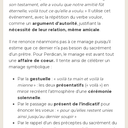
son testament, elle a voulu que notre amitié fût
éternelle, voilà tout ce qu’elle a voulu.
» Il utilise cet
événement, avec la répétition du verbe vouloir,
comme un
argument d’autorité
, justifiant la
nécessité de leur relation, même amicale
.
Il ne renonce néanmoins pas à ce mariage puisqu’il
estime que ce dernier n’a pas besoin du sacrément
d’un prêtre. Pour Perdican, le mariage est avant tout
une
affaire de coeur.
Il tente ainsi de célébrer un
mariage symbolique :
Par la
gestuelle
: «
voilà ta main et voilà la
mienne
» : les deux
présentatifs
(« voilà ») en
miroir recréent l’atmosphère d’une
cérémonie
solennelle
.
Par le passage au
présent de l’indicatif
pour
énoncer les voeux : «
pour qu’elles restent unies
ainsi jusqu’au dernier soupir
»
Par le rappel d’un des préceptes du sacrément du