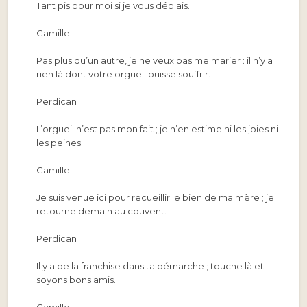
Tant pis pour moi si je vous déplais.
Camille
Pas plus qu’un autre, je ne veux pas me marier : il n’y a
rien là dont votre orgueil puisse souffrir.
Perdican
L’orgueil n’est pas mon fait ; je n’en estime ni les joies ni
les peines.
Camille
Je suis venue ici pour recueillir le bien de ma mère ; je
retourne demain au couvent.
Perdican
Il y a de la franchise dans ta démarche ; touche là et
soyons bons amis.