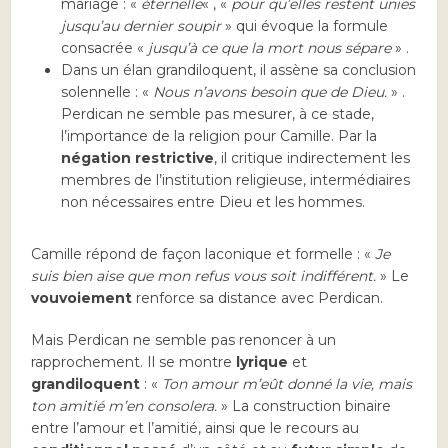
mariage : «
éternelle
« , «
pour qu’elles restent unies
jusqu’au dernier soupir
» qui évoque la formule
consacrée «
jusqu’à ce que la mort nous sépare
» .
Dans un élan grandiloquent, il assène sa conclusion
solennelle : «
Nous n’avons besoin que de Dieu.
» .
Perdican ne semble pas mesurer, à ce stade,
l’importance de la religion pour Camille. Par la
négation restrictive
, il critique indirectement les
membres de l’institution religieuse, intermédiaires
non nécessaires entre Dieu et les hommes.
Camille répond de façon laconique et formelle : «
Je
suis bien aise que mon refus vous soit indifférent.
» Le
vouvoiement
renforce sa distance avec Perdican.
Mais Perdican ne semble pas renoncer à un
rapprochement. Il se montre
lyrique
et
grandiloquent
: «
Ton amour m’eût donné la vie, mais
ton amitié m’en consolera.
» La construction binaire
entre l’amour et l’amitié, ainsi que le recours au