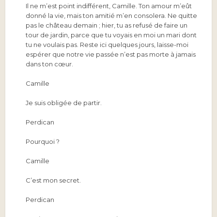
Il ne m’est point indifférent, Camille. Ton amour m’eût
donné la vie, mais ton amitié m’en consolera. Ne quitte
pas le château demain ; hier, tu as refusé de faire un
tour de jardin, parce que tu voyais en moi un mari dont
tu ne voulais pas. Reste ici quelques jours, laisse-moi
espérer que notre vie passée n’est pas morte à jamais
dans ton cœur.
Camille
Je suis obligée de partir.
Perdican
Pourquoi ?
Camille
C’est mon secret.
Perdican