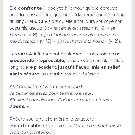
Elle
confronte
Hippolyte à l’amour qu’elle éprouve
pour lui, passant brusquement à la deuxième personne
du singulier
« tu »
alors qu’elle a toujours vouvoyé son
beau-fils jusque là : «
je t’en ai dit assez
» (v. 6) ; «
je
t’aime
» (v. 8) ; «
je m’abhorre encore plus que tu ne
me détestes
» (v. 13), «
j’ai recherché ta haine
» (v. 21).
Les
vers 4 à 8
donnent également l’impression d’un
crescendo irrépressible
, chaque vers semblant plus
long que le précédent,
jusqu’à l’aveu
,
mis en relief
par la césure
en début de vers, «
J’aime
. »
Ah
!
Cruel
,
tu m’as trop entendue
!
Je t’en ai dit assez pour te tirer d’erreur
.
Eh bien
!
connais donc Phèdre et toute sa fureur
.
J’aime.
»
Phèdre souligne elle-même le caractère
incontrôlable
de cet aveu : «
Cet aveu si honteux, le
crois-tu volontaire ? »