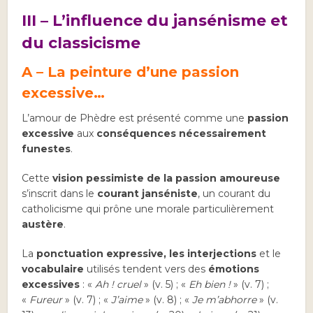
III – L’influence du jansénisme et
du classicisme
A – La peinture d’une passion
excessive…
L’amour de Phèdre est présenté comme une
passion
excessive
aux
conséquences nécessairement
funestes
.
Cette
vision pessimiste de la passion amoureuse
s’inscrit dans le
courant
janséniste
, un courant du
catholicisme qui prône une morale particulièrement
austère
.
La
ponctuation expressive, les interjections
et le
vocabulaire
utilisés tendent vers des
émotions
excessives
: «
Ah ! cruel
» (v. 5) ; «
Eh bien !
» (v. 7) ;
«
Fureur
» (v. 7) ; «
J’aime
» (v. 8) ; «
Je m’abhorre
» (v.