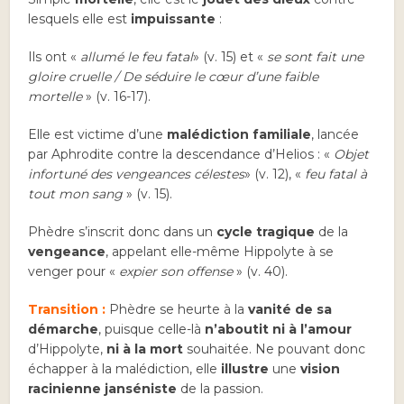
lesquels elle est
impuissante
:
Ils ont «
allumé le feu fatal
» (v. 15) et «
se sont fait une
gloire cruelle / De séduire le cœur d’une faible
mortelle
» (v. 16-17).
Elle est victime d’une
malédiction familiale
, lancée
par Aphrodite contre la descendance d’Helios : «
Objet
infortuné des vengeances célestes
» (v. 12), «
feu fatal à
tout mon sang
» (v. 15).
Phèdre s’inscrit donc dans un
cycle tragique
de la
vengeance
, appelant elle-même Hippolyte à se
venger pour «
expier son offense
» (v. 40).
Transition :
Phèdre se heurte à la
vanité de sa
démarche
, puisque celle-là
n’aboutit ni à l’amour
d’Hippolyte,
ni à la mort
souhaitée. Ne pouvant donc
échapper à la malédiction, elle
illustre
une
vision
racinienne janséniste
de la passion.