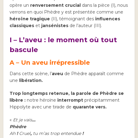
opère un
renversement crucial
dans la pièce (I), nous
verrons en quoi Phèdre y est présentée comme une
héroïne tragique
(II), témoignant des
influences
classiques
et
jansénistes
de l’auteur (III).
I – L’aveu : le moment où tout
bascule
A – Un aveu irrépressible
Dans cette scène, l’
aveu
de Phèdre apparaît comme
une
libération.
Trop longtemps retenue, la parole de Phèdre se
libère :
notre héroïne
interrompt
précipitamment
Hippolyte avec une tirade de
quarante vers.
«
Et je vais
…
Phèdre
Ah
!
Cruel
,
tu m’as trop entendue
!