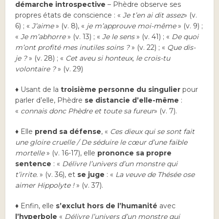
démarche introspective
– Phèdre observe ses
propres états de conscience : «
Je t’en ai dit assez
» (v.
6) ; «
J’aime
» (v. 8), «
je m’approuve moi-même
» (v. 9) ;
«
Je m’abhorre
» (v. 13) ; «
Je le sens
» (v. 41) ; «
De quoi
m’ont profité mes inutiles soins ?
» (v. 22) ; «
Que dis-
je ?
» (v. 28) ; «
Cet aveu si honteux, le crois-tu
volontaire ?
» (v. 29)
♦ Usant de la
troisième personne du singulier
pour
parler d’elle, Phèdre
se distancie d’elle-même
:
«
connais donc Phèdre et toute sa fureur
» (v. 7).
♦ Elle
prend sa défense
, «
Ces dieux qui se sont fait
une gloire cruelle / De séduire le cœur d’une faible
mortelle
» (v. 16-17), elle
prononce sa propre
sentence
: «
Délivre l’univers d’un monstre qui
t’irrite.
» (v. 36), et
se juge
: «
La veuve de Thésée ose
aimer Hippolyte !
» (v. 37).
♦ Enfin, elle
s’exclut hors de l’humanité
avec
l’hyperbole
«
Délivre l’univers d’un monstre qui