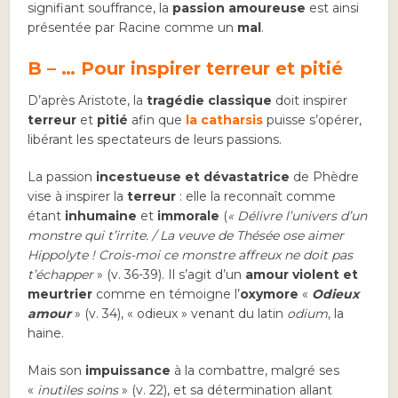
signifiant souffrance, la
passion amoureuse
est ainsi
présentée par Racine comme un
mal
.
B – … Pour inspirer terreur et pitié
D’après Aristote, la
tragédie classique
doit inspirer
terreur
et
pitié
afin que
la catharsis
puisse s’opérer,
libérant les spectateurs de leurs passions.
La passion
incestueuse et dévastatrice
de Phèdre
vise à inspirer la
terreur
: elle la reconnaît comme
étant
inhumaine
et
immorale
(
« Délivre l’univers d’un
monstre qui t’irrite. / La veuve de Thésée ose aimer
Hippolyte ! Crois-moi ce monstre affreux ne doit pas
t’échapper
» (v. 36-39). Il s’agit d’un
amour violent et
meurtrier
comme en témoigne l’
oxymore
«
Odieux
amour
» (v. 34), « odieux » venant du latin
odium
, la
haine.
Mais son
impuissance
à la combattre, malgré ses
«
inutiles soins
» (v. 22), et sa détermination allant