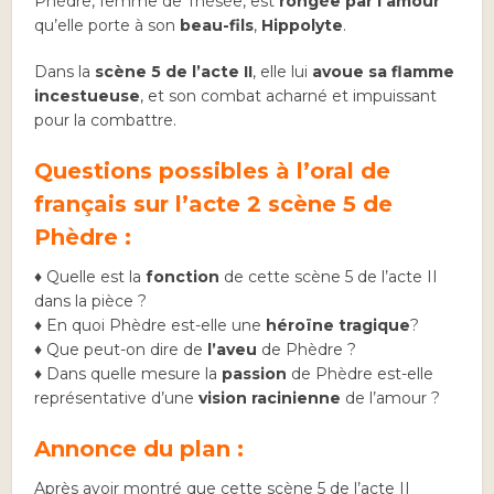
Phèdre, femme de Thésée, est
rongée par l’amour
qu’elle porte à son
beau-fils
,
Hippolyte
.
Dans la
scène 5 de l’acte II
, elle lui
avoue sa flamme
incestueuse
, et son combat acharné et impuissant
pour la combattre.
Questions possibles à l’oral de
français sur l’acte 2 scène 5 de
Phèdre :
♦ Quelle est la
fonction
de cette scène 5 de l’acte II
dans la pièce ?
♦ En quoi Phèdre est-elle une
héroïne
tragique
?
♦ Que peut-on dire de
l’aveu
de Phèdre ?
♦ Dans quelle mesure la
passion
de Phèdre est-elle
représentative d’une
vision racinienne
de l’amour ?
Annonce du plan :
Après avoir montré que cette scène 5 de l’acte II