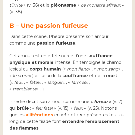
t’irrite
» (v. 36) et le
pléonasme
«
ce monstre affreux
»
(v. 38).
B – Une passion furieuse
Dans cette scène, Phèdre présente son amour
comme une
passion
furieuse
.
Cet amour est en effet source d’une s
ouffrance
physique et morale
intense. En témoigne le champ
lexical du
corps humain
(«
mon flanc
« , «
mon sang
« ,
«
le cœur
« ) et celui de la
souffrance
et de la
mort
(«
feu
« , «
fatal
« , «
languir
« , «
larmes
« ,
«
tremblante
« …).
Phèdre décrit son amour comme une «
fureur
» (v. 7)
qui
brûle
: «
feu fatal
» (v. 15), «
feux
» (v. 25). Notons
que les
allitérations
en «
f
» et «
s
» présentes tout au
long de cette tirade font
entendre
l’
embrasement
des flammes
.