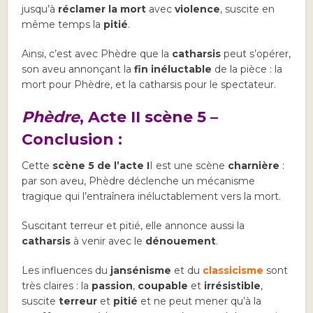
jusqu’à
réclamer la mort
avec
violence
, suscite en
même temps la
pitié
.
Ainsi, c’est avec Phèdre que la
catharsis
peut s’opérer,
son aveu annonçant la
fin inéluctable
de la pièce : la
mort pour Phèdre, et la catharsis pour le spectateur.
Phèdre
, Acte II scène 5 –
Conclusion :
Cette
scène 5 de l’acte I
I est une scène
charnière
:
par son aveu, Phèdre déclenche un mécanisme
tragique qui l’entraînera inéluctablement vers la mort.
Suscitant terreur et pitié, elle annonce aussi la
catharsis
à venir avec le
dénouement
.
Les influences du
jansénisme
et du
classicisme
sont
très claires : la
passion
,
coupable
et
irrésistible
,
suscite
terreur
et
pitié
et ne peut mener qu’à la