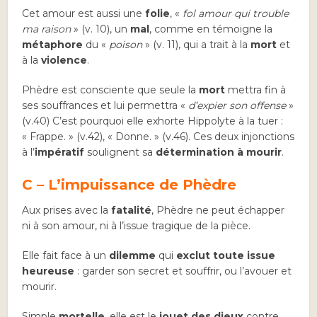
Cet amour est aussi une
folie
, «
fol amour qui trouble
ma raison
» (v. 10), un
mal
, comme en témoigne la
métaphore
du «
poison
» (v. 11), qui a trait à la
mort
et
à la
violence
.
Phèdre est consciente que seule la
mort
mettra fin à
ses souffrances et lui permettra «
d’expier son offense
»
(v.40) C’est pourquoi elle exhorte Hippolyte à la tuer :
« Frappe. » (v.42), « Donne. » (v.46). Ces deux injonctions
à l’
impératif
soulignent sa
détermination à mourir
.
C – L’impuissance de Phèdre
Aux prises avec la
fatalité
, Phèdre ne peut échapper
ni à son amour, ni à l’issue tragique de la pièce.
Elle fait face à un
dilemme
qui
exclut toute issue
heureuse
: garder son secret et souffrir, ou l’avouer et
mourir.
Simple
mortelle
, elle est le
jouet des dieux
contre