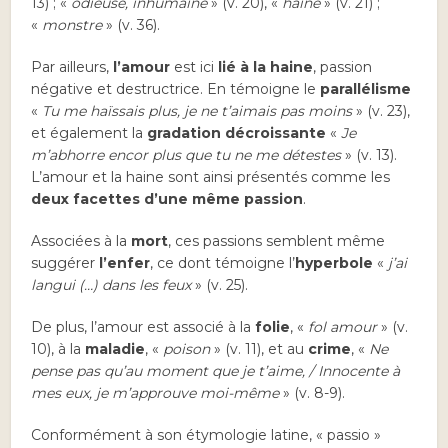
13) ; «
odieuse, inhumaine
» (v. 20), «
haine
» (v. 21) ;
«
monstre
» (v. 36).
Par ailleurs,
l’amour
est ici
lié à la haine
, passion
négative et destructrice. En témoigne le
parallélisme
«
Tu me haïssais plus, je ne t’aimais pas moins
» (v. 23),
et également la
gradation décroissante
«
Je
m’abhorre encor plus que tu ne me détestes
» (v. 13).
L’amour et la haine sont ainsi présentés comme les
deux facettes d’une même passion
.
Associées à la
mort
, ces passions semblent même
suggérer
l’enfer
, ce dont témoigne l’
hyperbole
«
j’ai
langui (…) dans les feux
» (v. 25).
De plus, l’amour est associé à la
folie
, «
fol amour
» (v.
10), à la
maladie
, «
poison
» (v. 11), et au
crime
, «
Ne
pense pas qu’au moment que je t’aime, / Innocente à
mes eux, je m’approuve moi-même
» (v. 8-9).
Conformément à son étymologie latine, « passio »