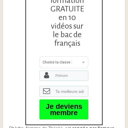
formation
GRATUITE
en 10
vidéos sur
le bac de
français
Choisis ta classe :
Je deviens
membre