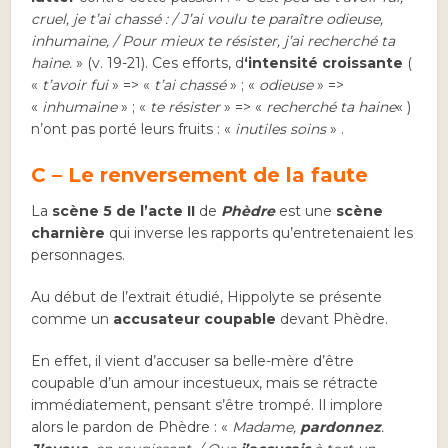
cruel, je t’ai chassé : / J’ai voulu te paraître odieuse,
inhumaine, / Pour mieux te résister, j’ai recherché ta
haine.
» (v. 19-21). Ces efforts, d
‘intensité croissante
(
«
t’avoir fui
» => «
t’ai chassé
» ; «
odieuse
» =>
«
inhumaine
» ; «
te résister
» => «
recherché ta haine
« )
n’ont pas porté leurs fruits : «
inutiles soins
» .
C – Le renversement de la faute
La
scène 5 de l’acte II
de
Phèdre
est une
scène
charnière
qui inverse les rapports qu’entretenaient les
personnages.
Au début de l’extrait étudié, Hippolyte se présente
comme un
accusateur
coupable
devant Phèdre.
En effet, il vient d’accuser sa belle-mère d’être
coupable d’un amour incestueux, mais se rétracte
immédiatement, pensant s’être trompé. Il implore
alors le pardon de Phèdre : «
Madame,
pardonnez
.