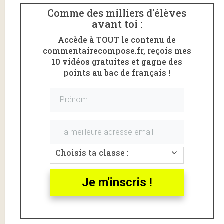
Comme des milliers d'élèves
avant toi :
Accède à TOUT le contenu de
commentairecompose.fr, reçois mes
10 vidéos gratuites et gagne des
points au bac de français !
Voici un
commentaire
de l’
acte II scène 5
de
Phèdre
de Jean
Racine
.
Choisis ta classe :
Il s’agit de l’extrait allant de «
Madame,
pardonnez. J’avoue en rougissant »
à «
Venez, rentrez,
Je m'inscris !
fuyez une honte certaine
».
N’oublie pas d’aller lire ma fiche de lecture de
Phèdre
de Racine
pour mieux comprendre l’œuvre.