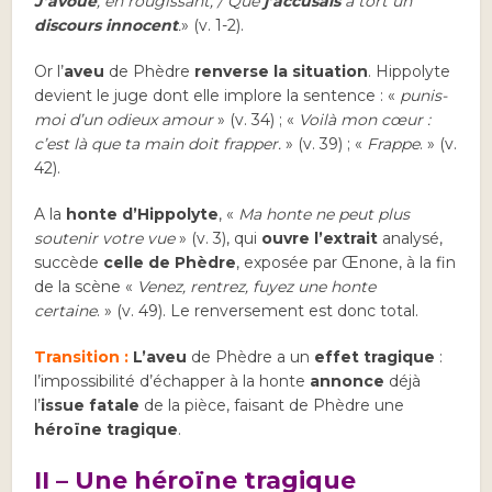
J’avoue
, en rougissant, / Que
j’accusais
à tort un
discours innocent
.
» (v. 1-2).
Or l’
aveu
de Phèdre
renverse la situation
. Hippolyte
devient le juge dont elle implore la sentence : «
punis-
moi d’un odieux amour
» (v. 34) ; «
Voilà mon cœur :
c’est là que ta main doit frapper.
» (v. 39) ; «
Frappe
. » (v.
42).
A la
honte d’Hippolyte
, «
Ma honte ne peut plus
soutenir votre vue
» (v. 3), qui
ouvre l’extrait
analysé,
succède
celle de Phèdre
, exposée par Œnone, à la fin
de la scène «
Venez, rentrez, fuyez une honte
certaine
. » (v. 49). Le renversement est donc total.
Transition :
L’aveu
de Phèdre a un
effet tragique
:
l’impossibilité d’échapper à la honte
annonce
déjà
l’
issue fatale
de la pièce, faisant de Phèdre une
héroïne tragique
.
II – Une héroïne tragique