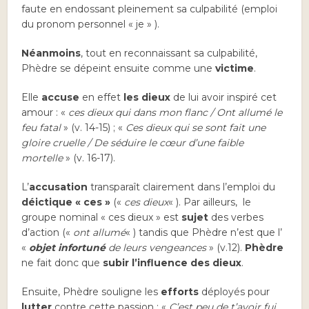
faute en endossant pleinement sa culpabilité (emploi
du pronom personnel « je » ).
Néanmoins
, tout en reconnaissant sa culpabilité,
Phèdre se dépeint ensuite comme une
victime
.
Elle
accuse
en effet
les
dieux
de lui avoir inspiré cet
amour : «
ces dieux qui dans mon flanc / Ont allumé le
feu fatal
» (v. 14-15) ; «
Ces dieux qui se sont fait une
gloire cruelle / De séduire le cœur d’une faible
mortelle
» (v. 16-17).
L’
accusation
transparaît clairement dans l’emploi du
déictique « ces »
(«
ces dieux
« ). Par ailleurs, le
groupe nominal « ces dieux » est
sujet
des verbes
d’action («
ont allumé
« ) tandis que Phèdre n’est que l’
«
objet infortuné
de leurs vengeances
» (v.12).
Phèdre
ne fait donc que
subir
l’influence des dieux
.
Ensuite, Phèdre souligne les
efforts
déployés pour
lutter
contre cette passion : «
C’est peu de t’avoir fui,