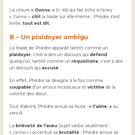
La césure
«
Donne
. »
(v. 46) qui fait écho à l’aveu
«
J’aime.
»
clôt
la tirade sur elle-même : Phèdre s’est
livrée,
tout est dit
.
B – Un plaidoyer ambigu
La tirade de Phèdre apparaît tantôt comme un
plaidoyer
, c’est-à-dire un discours qui
défend
quelqu’un, tantôt comme un
réquisitoire
, c’est à dire
un discours qui
accuse
.
En effet, Phèdre se désigne à la fois comme
coupable
d’un amour incestueux et
victime
de la
volonté des dieux.
Tout d’abord, Phèdre avoue sa faute :
« J’aime. »
au
vers 8.
La
brièveté de l’aveu
(sujet-verbe seulement :
«
j’aime
» ) accentue sa
brutalité
: Phèdre avoue sa