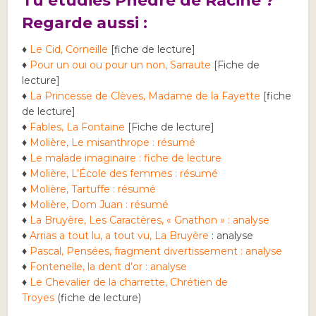
Tu étudies Phèdre de Racine ?
Regarde aussi :
♦
Le Cid, Corneille
[fiche de lecture]
♦
Pour un oui ou pour un non, Sarraute
[Fiche de
lecture]
♦
La Princesse de Clèves, Madame de la Fayette
[fiche
de lecture]
♦
Fables, La Fontaine
[Fiche de lecture]
♦
Molière, Le misanthrope : résumé
♦
Le malade imaginaire : fiche de lecture
♦
Molière, L’École des femmes : résumé
♦
Molière, Tartuffe : résumé
♦
Molière, Dom Juan : résumé
♦
La Bruyère, Les Caractères, « Gnathon » : analyse
♦
Arrias a tout lu, a tout vu, La Bruyère
: analyse
♦
Pascal, Pensées, fragment divertissement : analyse
♦
Fontenelle, la dent d’or : analyse
♦
Le Chevalier de la charrette, Chrétien de
Troyes
(fiche de lecture)