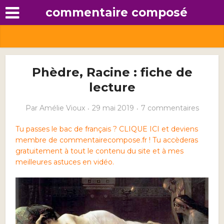
commentaire composé
Phèdre, Racine : fiche de
lecture
Par
Amélie Vioux
29 mai 2019
7 commentaires
Tu passes le bac de français ? CLIQUE ICI et deviens
membre de commentairecompose.fr ! Tu accèderas
gratuitement à tout le contenu du site et à mes
meilleures astuces en vidéo.