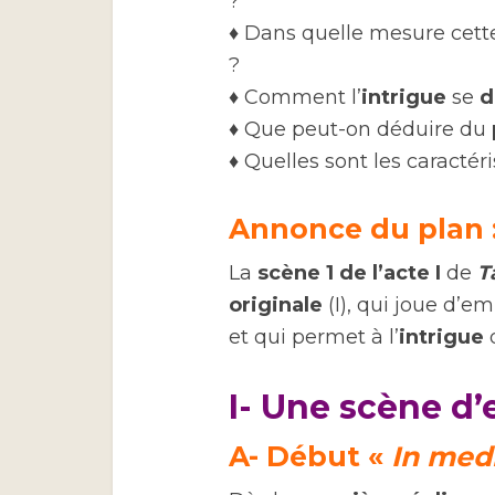
?
♦ Dans quelle mesure cett
?
♦ Comment l’
intrigue
se
d
♦ Que peut-on déduire du
♦ Quelles sont les caractér
Annonce du plan 
La
scène 1 de l’acte I
de
T
originale
(I), qui joue d’e
et qui permet à l’
intrigue
I- Une scène d
A- Début «
In medi