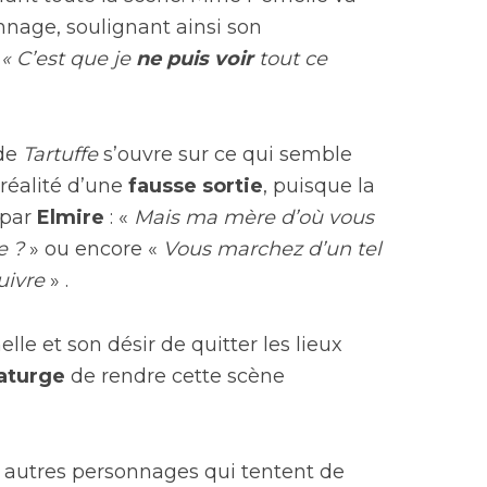
nage, soulignant ainsi son
:
« C’est que je
ne puis voir
tout ce
 de
Tartuffe
s’ouvre sur ce qui semble
n réalité d’une
fausse sortie
, puisque la
par
Elmire
: «
Mais ma mère d’où vous
e ?
» ou encore «
Vous marchez d’un tel
uivre
» .
le et son désir de quitter les lieux
aturge
de rendre cette scène
 autres personnages qui tentent de