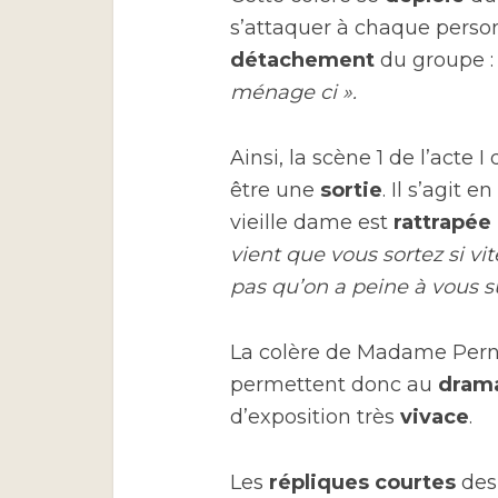
s’attaquer à chaque person
détachement
du groupe 
ménage ci ».
Ainsi, la scène 1 de l’acte I
être une
sortie
. Il s’agit e
vieille dame est
rattrapée
vient que vous sortez si vit
pas qu’on a peine à vous s
La colère de Madame Pernel
permettent donc au
dram
d’exposition très
vivace
.
Les
répliques
courtes
des