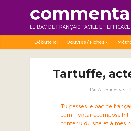
commentai
LE BAC DE FRANÇAIS FACILE ET EFFICACE
Débute ici
Oeuvres / Fiches
Méth
Tartuffe, act
Par
Amélie Vioux
1
Tu passes le bac de franç
commentairecompose.fr ! T
contenu du site et à mes m