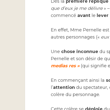
Dès la
première réplique
que d’eux je me délivre
» –
commencé
avant
le
lever
En effet, Mme Pernelle es
autres personnages («
eux
Une
chose inconnue
du s
Pernelle et son désir de qui
medias res »
(qui signifie 
En commençant ainsi la
s
l’
attention
du spectateur, 
colère du personnage.
Cette colère se
déploie
dur