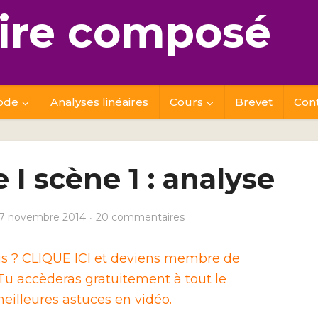
re composé
ode
Analyses linéaires
Cours
Brevet
Con
e I scène 1 : analyse
7 novembre 2014
20 commentaires
ais ? CLIQUE ICI et deviens membre de
u accèderas gratuitement à tout le
eilleures astuces en vidéo.