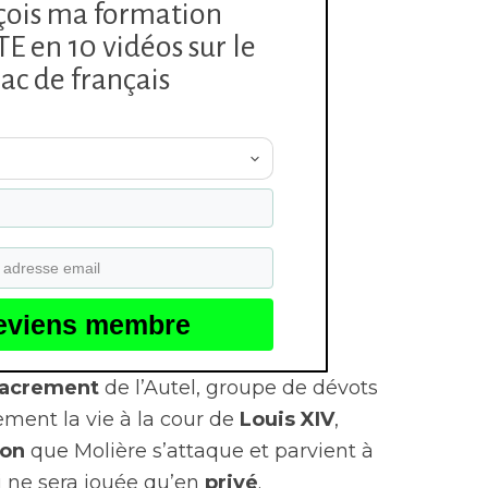
çois ma formation
 en 10 vidéos sur le
ac de français
eviens membre
Sacrement
de l’Autel, groupe de dévots
ement la vie à la cour de
Louis XIV
,
ion
que Molière s’attaque et parvient à
i ne sera jouée qu’en
privé
.