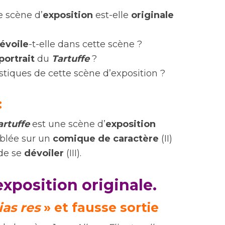
e scène d’
exposition
est-elle
originale
évoile
-t-elle dans cette scène ?
portrait
du
Tartuffe
?
istiques de cette scène d’exposition ?
:
artuffe
est une scène d’
exposition
mblée sur un
comique de caractère
(II)
de se
dévoiler
(III).
’exposition
originale
.
as res
» et
fausse sortie