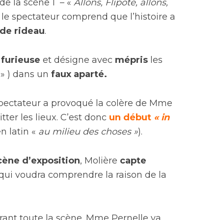
de la scène 1 – «
Allons, Flipote, allons,
 le spectateur comprend que l’histoire a
 de rideau
.
t
furieuse
et désigne avec
mépris
les
» ) dans un
faux aparté.
pectateur a provoqué la colère de Mme
tter les lieux. C’est donc
un début
« in
en latin «
au milieu des choses »
).
cène d’exposition
, Molière
capte
qui voudra comprendre la raison de la
ant toute la scène. Mme Pernelle va