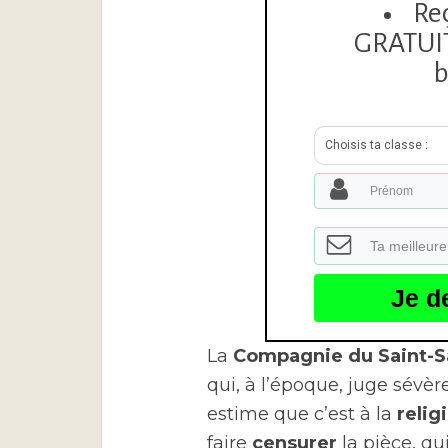
Re
GRATUITE
b
Choisis ta classe :
Je d
La
Compagnie du Saint-
qui, à l’époque, juge sévèr
estime que c’est à la
relig
faire
censurer
la pièce, qu