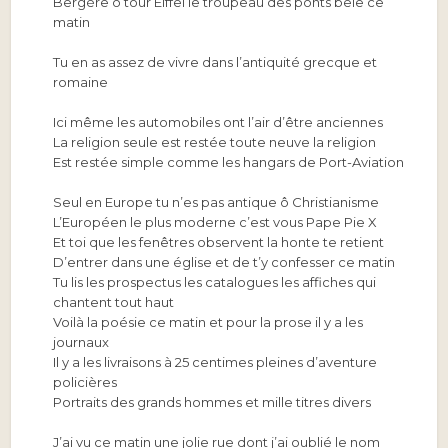
Bergère ô tour Eiffel le troupeau des ponts bêle ce
matin
Tu en as assez de vivre dans l’antiquité grecque et
romaine
Ici même les automobiles ont l’air d’être anciennes
La religion seule est restée toute neuve la religion
Est restée simple comme les hangars de Port-Aviation
Seul en Europe tu n’es pas antique ô Christianisme
L’Européen le plus moderne c’est vous Pape Pie X
Et toi que les fenêtres observent la honte te retient
D’entrer dans une église et de t’y confesser ce matin
Tu lis les prospectus les catalogues les affiches qui
chantent tout haut
Voilà la poésie ce matin et pour la prose il y a les
journaux
Il y a les livraisons à 25 centimes pleines d’aventure
policières
Portraits des grands hommes et mille titres divers
J’ai vu ce matin une jolie rue dont j’ai oublié le nom