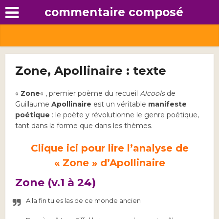
commentaire composé
Zone, Apollinaire : texte
«
Zone
« , premier poème du recueil
Alcools
de
Guillaume
Apollinaire
est un véritable
manifeste
poétique
: le poète y révolutionne le genre poétique,
tant dans la forme que dans les thèmes.
Clique ici pour lire l’analyse de
« Zone » d’Apollinaire
Zone (v.1 à 24)
A la fin tu es las de ce monde ancien