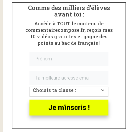
Comme des milliers d'élèves
avant toi :
Accède à TOUT le contenu de
commentairecompose.fr, reçois mes
10 vidéos gratuites et gagne des
points au bac de français !
Choisis ta classe :
Albert Camus
(1913-1960) est un écrivain, philosophe
et journaliste français.
Je m'inscris !
Il a reçu le
prix Nobel de littérature en 1957
.
Son œuvre se caractérise par une réflexion sur