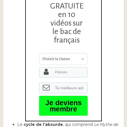
GRATUITE
en 10
vidéos sur
le bac de
français
Choisis ta classe :
Je deviens
membre
Le
cycle de l’absurde
, qui comprend
Le Mythe de