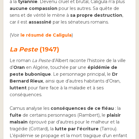
à la
tyrannie
. Devenu cruel et brutal, Caligula n’a plus
aucune compassion
pour les autres. Sa quête de
sens et de vérité le mène à
sa propre destruction
,
car il est
assassiné
par les sénateurs romains.
(Voir
le résumé de Caligula
)
La Peste
(1947)
Le roman
La Peste
d’Albert raconte l’histoire de la ville
d’
Oran
en Algérie, touchée par une
épidémie de
peste bubonique
. Le personnage principal, le
Dr
Bernard Rieux
, ainsi que d’autres habitants d’Oran,
luttent
pour faire face à la maladie et à ses
conséquences.
Camus analyse les
conséquences de ce fléau
: la
fuite
de certains personnages (Rambert), le
plaisir
malsain
éprouvé par d’autres pour le malheur et la
tragédie (Cottard), la
lutte par l’écriture
(Tarrou).
L’épidémie se propage et la mort tragique d’un enfant