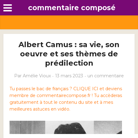
commentaire composé
Albert Camus : sa vie, son
oeuvre et ses thèmes de
prédilection
Par
Amélie Vioux
13 mars 2023
un commentaire
Tu passes le bac de français ? CLIQUE ICI et deviens
membre de commentairecompose.fr ! Tu accèderas
gratuitement à tout le contenu du site et à mes
meilleures astuces en vidéo.