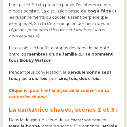
Lorsque M. Smith prend la parole, l’incohérence des
propos persiste. La discussion passe
du coq à l’âne
et
les raisonnements du couple laissent perplexe (par
exemple, M. Smith s’étonne qu’on donne «
toujours
l’âge des personnes décédées et jamais celui des
nouveau-nés
. »)
Le couple s’échauffe à propos des liens de parenté
entre les
membres d’une famille
qui
se nomment
tous Bobby Watson
.
Pendant leur conversation, la
pendule sonne sept
fois
, puis
trois fois
, puis
cinq fois
,
deux fois
.
Clique ici pour lire l’analyse de la scène 1 de
La
cantatrice chauve
.
La cantatrice chauve, scènes 2 et 3 :
Dans la deuxième scène de
La cantatrice chauve
,
Mary
,
la bonne
, entre en scène. Elle annonce l’
arrivée