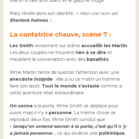
Martin a l’œil droit blanc et le gauche rouge.
Mary révèle alors son identité : «
Mon vrai nom est
Sherlock holmes
. »
La cantatrice chauve, scène 7 :
Les Smith
reviennent sur scène
accueillir les Martin
.
Les deux couples ne trouvent
rien à se dire
et
meublent la conversation avec des
banalités
.
Mme Martin tente de susciter l’attention avec une
anecdote insipide
: elle a vu ce matin un homme
faire son lacet.
Tout le monde s’extasie
comme si
cette aventure était extraordinaire.
On sonne
à la porte. Mme Smith se déplace pour
ouvrir mais il n’y a
personne
. La même chose se
reproduit deux fois. Mme Smith conclut que
«
lorsqu’on entend sonner à la porte, c’est qu’il n ‘y
a jamais personne
« , ce qui soulève une
polémique.