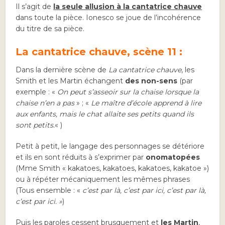
Il s’agit de
la seule allusion à la cantatrice chauve
dans toute la pièce. Ionesco se joue de l’incohérence
du titre de sa pièce.
La cantatrice chauve, scène 11 :
Dans la dernière scène de
La cantatrice chauve
, les
Smith et les Martin échangent
des non-sens
(par
exemple : «
On peut s’asseoir sur la chaise lorsque la
chaise n’en a pas
» ; «
Le maître d’école apprend à lire
aux enfants, mais le chat allaite ses petits quand ils
sont petits.
« )
Petit à petit, le langage des personnages se détériore
et ils en sont réduits à s’exprimer par
onomatopées
(Mme Smith « kakatoes, kakatoes, kakatoes, kakatoe »)
ou à répéter mécaniquement les mêmes phrases
(Tous ensemble : «
c’est par là, c’est par ici, c’est par là,
c’est par ici. »
)
Puis les paroles cessent brusquement et
les Martin
,