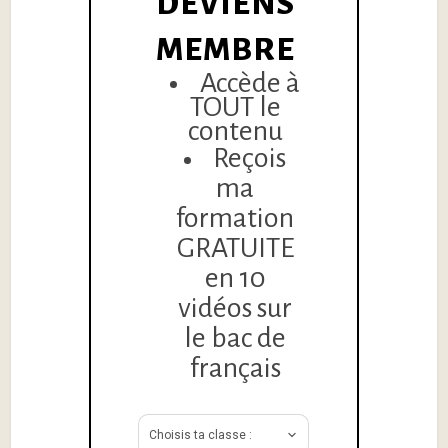
DEVIENS
MEMBRE
Accède à
TOUT le
contenu
Reçois
ma
formation
GRATUITE
en 10
vidéos sur
le bac de
français
Choisis ta classe :