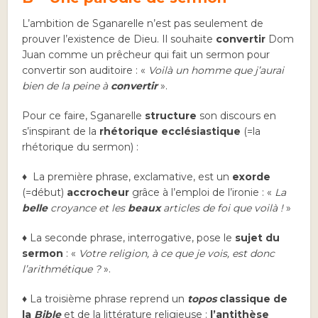
L’ambition de Sganarelle n’est pas seulement de
prouver l’existence de Dieu. Il souhaite
convertir
Dom
Juan comme un prêcheur qui fait un sermon pour
convertir son auditoire : «
Voilà un homme que j’aurai
bien de la peine à
convertir
».
Pour ce faire, Sganarelle
structure
son discours en
s’inspirant de la
rhétorique ecclésiastique
(=la
rhétorique du sermon) :
♦ La première phrase, exclamative, est un
exorde
(=début)
accrocheur
grâce à l’emploi de l’ironie : «
La
belle
croyance et les
beaux
articles de foi que voilà !
»
♦ La seconde phrase, interrogative, pose le
sujet du
sermon
: «
Votre religion, à ce que je vois, est donc
l’arithmétique ?
».
♦ La troisième phrase reprend un
topos
classique de
la
Bible
et de la littérature religieuse :
l’antithèse