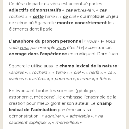
Ce désir de partir du vécu est accentué par les
adjectifs démonstratifs
«
ces
arbres-là
», «
ces
rochers
», «
cette
terre
», «
ce
ciel
» qui implique un jeu
de scène où Sganarelle
montre concrètement
les
éléments dont il parle.
L’anaphore du pronom personnel
«
vous
» («
Vous
voilà
vous
par exemple
vous
êtes là
») accentue cet
ancrage dans l’expérience
en impliquant Dom Juan.
Sganarelle utilise aussi le
champ lexical de la nature
:
«
arbres
», «
rochers
», «
terre
», «
ciel
», «
nerfs
», «
os
»,
«
veines
», «
artères
», «
poumon
», «
cœur
», «
foie
».
En évoquant toutes les sciences (géologie,
astronomie, médecine), ile embrasse l’ensemble de la
création pour mieux glorifier son auteur. Le
champ
lexical de l’admiration
parsème ainsi sa
démonstration : «
admirer
», «
admirable
», «
ne
sauraient expliquer
», «
merveilleux
».