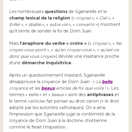
Les nombreuses
questions
de Sganarelle et le
champ lexical de la religion
(«
croyiez
», «
Ciel
», «
Enfer
», «
diable
», «
autre vie
», «
convertir
») montrent
qu’il tente de sonder la foi de Dom Juan.
Mais
l’anaphore du verbe
« croire »
(«
croyiez
», «
Ne
croyez-vous point
», «
qu’en croyez-vous
», «
qu’est-ce
donc que vous croyez
») dévoile une insistance proche
d’une
démarche inquisitrice
.
Après un questionnement insistant, Sganarelle
désapprouve la croyance de Dom Juan : «
La
belle
croyance et les
beaux
articles de foi que voilà !
». Les
termes «
belle
» et «
beaux
» sont des
antiphrases
et
le terme «
article
» fait penser au droit canon (= le droit
adopté par les autorités catholiques). On a ainsi
l’impression que Sganarelle juge la conformité de la
croyance de Dom Juan à la doctrine chrétienne
comme le ferait l’inquisition.