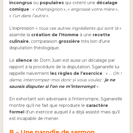
incongrus
ou
populaires
qui créent une
décalage
comique
: «
champignon
», «
engrossé votre mère
»,
«
l’un dans l’autre
».
L’expression «
tous ces autres ingrédients qui sont là
»
assimile la
création de l’Homme
à une
recette
culinaire
, comparaison
grossière
très loin d’une
disputation théologique.
Le
silence
de Dom Juan est aussi un décalage par
rapport à la procédure de la disputation. Sganarelle lui
rappelle naïvement
les règles de l’exercice
: « …
Oh !
dame, interrompez−moi donc si vous voulez :
je ne
saurais disputer si l’on ne m’interrompt
».
En exhortant son adversaire à l’interrompre, Sganarelle
montre qu’il ne fait que reproduire le
caractère
formel
d’un exercice auquel il a déjà assisté mais qu’il
est incapable de mener.
B – Une parodie de sermon