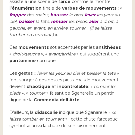
assiste à une scène de
farce
comme le montre
l’énumération
finale de
verbes de mouvements
: «
frapper
des mains,
hausser
le bras,
lever
l
es yeux au
ciel,
baisser
la tête,
remuer
les pieds,
aller
à droit, à
gauche, en avant, en arrière, tourner… (Il se laisse
tomber en tournant.)
».
Ces
mouvements
sot accentués par les
antithèses
«
droit/gauche
», «
avant/arrière
» qui suggèrent une
pantomime
comique.
Les gestes «
lever les yeux au ciel et baisser la tête
»
font songer à des gestes pieux mais le mouvement
devient
chaotique
et
incontrôlable
: «
remuer les
pieds
», «
tourner
» faisant de Sganarelle un pantin
digne de la
Commedia dell Arte
.
D’ailleurs, la
didascalie
indique que Sganarelle
« se
laisse tomber en tournant
» : cette chute farcesque
symbolise aussi la chute de son raisonnement.