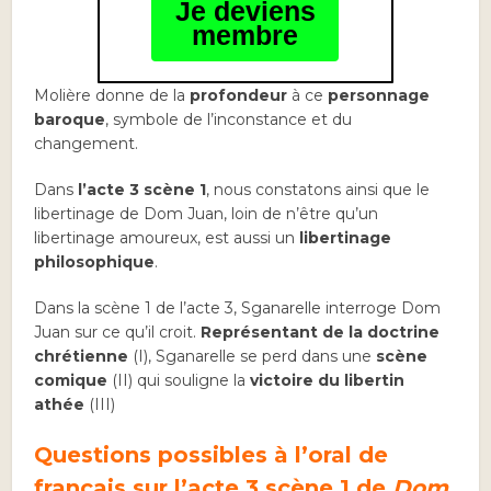
Je deviens
membre
Molière donne de la
profondeur
à ce
personnage
baroque
, symbole de l’inconstance et du
changement.
Dans
l’acte 3 scène 1
, nous constatons ainsi que le
libertinage de Dom Juan, loin de n’être qu’un
libertinage amoureux, est aussi un
libertinage
philosophique
.
Dans la scène 1 de l’acte 3, Sganarelle interroge Dom
Juan sur ce qu’il croit.
Représentant de la doctrine
chrétienne
(I), Sganarelle se perd dans une
scène
comique
(II) qui souligne la
victoire du libertin
athée
(III)
Questions possibles à l’oral de
français sur l’acte 3 scène 1 de
Dom