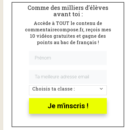
Comme des milliers d'élèves
avant toi :
Accède à TOUT le contenu de
commentairecompose.fr, reçois mes
10 vidéos gratuites et gagne des
points au bac de français !
Voici le
commentaire composé
de l’
acte III scène 1
Choisis ta classe :
de
Dom Juan
de
Molière
(1665).
L’extrait commenté va de «
Mais laissons là la
Je m'inscris !
médecine, où vous ne croyez point
» jusqu’à la fin de la
scène «
un petit mot, s’il vous plait
» .
Pour mieux situer cet extrait dans l’œuvre, tu peux lire