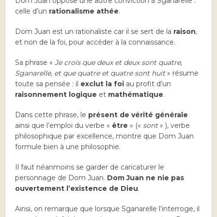
Dom Juan oppose une autre conviction à Sganarelle :
celle d’un
rationalisme athée
.
Dom Juan est un rationaliste car il se sert de la
raison
,
et non de la foi, pour accéder à la connaissance.
Sa phrase «
Je crois que deux et deux sont quatre,
Sganarelle, et que quatre et quatre sont huit
» résume
toute sa pensée : il
exclut la foi
au profit d’un
raisonnement logique
et
mathématique
.
Dans cette phrase, le
présent de vérité générale
ainsi que l’emploi du verbe «
être
» («
sont
» ), verbe
philosophique par excellence, montre que Dom Juan
formule bien à une philosophie.
Il faut néanmoins se garder de caricaturer le
personnage de Dom Juan.
Dom Juan ne nie pas
ouvertement l’existence de Dieu
.
Ainsi, on remarque que lorsque Sganarelle l’interroge, il