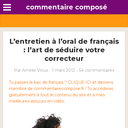
commentaire composé
L’entretien à l’oral de français
: l’art de séduire votre
correcteur
Par
Amélie Vioux
1 mars 2012
54 commentaires
Tu passes le bac de français ? CLIQUE ICI et deviens
membre de commentairecompose.fr ! Tu accèderas
gratuitement à tout le contenu du site et à mes
meilleures astuces en vidéo.