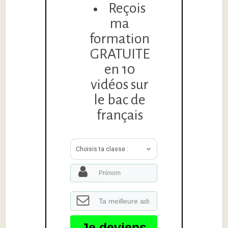
Reçois
ma
formation
GRATUITE
en 10
vidéos sur
le bac de
français
Choisis ta classe :
Je deviens