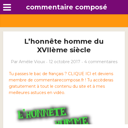
commentaire composé
L’honnête homme du
XVIIème siècle
Par
Amélie Vioux
12 octobre 2017
4 commentaires
Tu passes le bac de français ? CLIQUE ICI et deviens
membre de commentairecompose.fr ! Tu accèderas
gratuitement à tout le contenu du site et à mes
meilleures astuces en vidéo.