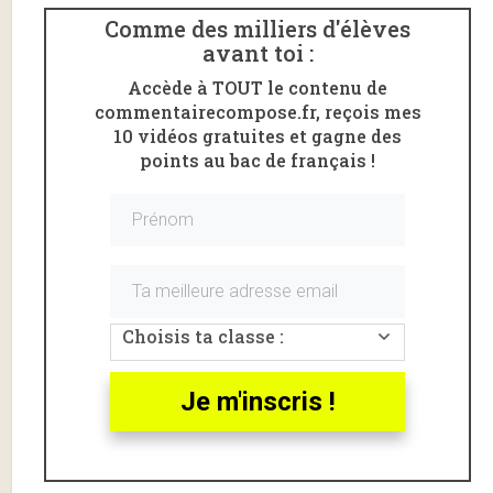
Comme des milliers d'élèves
avant toi :
Accède à TOUT le contenu de
commentairecompose.fr, reçois mes
10 vidéos gratuites et gagne des
points au bac de français !
L’honnête homme est un idéal du 17ème siècle qui
Choisis ta classe :
incarne parfaitement
l’esprit du
classicisme
.
Qu’est-ce qu’un honnête
Je m'inscris !
homme ?
Contrairement à ce qu’on est tenté de penser,