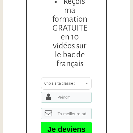
Reçois
ma
formation
GRATUITE
en 10
vidéos sur
le bac de
français
Choisis ta classe :
Je deviens