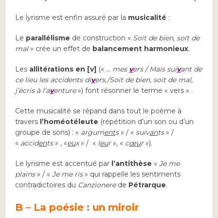
Le lyrisme est enfin assuré par la
musicalité
:
Le
parallélisme
de construction «
Soit de bien, soit de
mal
» crée un effet de
balancement harmonieux
.
Les
allitérations en [v]
(« …
mes
v
ers /
Mais sui
v
ant de
ce lieu les accidents di
v
ers,/Soit de bien, soit de mal,
j’écris à l’a
v
enture
») font résonner le terme « vers » .
Cette musicalité se répand dans tout le poème à
travers
l’homéotéleute
(répétition d’un son ou d’un
groupe de sons) : «
argum
ent
s
» / «
suiv
an
ts
» /
«
accid
en
ts
» , «
eu
x
» / «
l
eu
r
», «
c
œu
r
»).
Le lyrisme est accentué par
l’antithèse
«
Je me
plains
» / «
Je me ris
» qui rappelle les sentiments
contradictoires du
Canzionere
de
Pétrarque
.
B – La poésie : un miroir