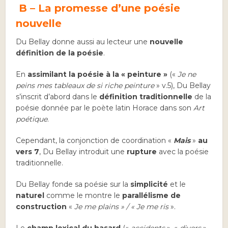
B –
La promesse d’une poésie
nouvelle
Du Bellay donne aussi au lecteur une
nouvelle
définition de la poésie
.
En
assimilant la poésie à la « peinture »
(«
Je ne
peins mes tableaux de si riche peinture
» v.5), Du Bellay
s’inscrit d’abord dans le
définition traditionnelle
de la
poésie donnée par le poète latin Horace dans son
Art
poétique
.
Cependant, la conjonction de coordination «
Mais
»
au
vers 7
, Du Bellay introduit une
rupture
avec la poésie
traditionnelle.
Du Bellay fonde sa poésie sur la
simplicité
et le
naturel
comme le montre le
parallélisme de
construction
«
Je me plains » / « Je me ris
».
Le
champ lexical du hasard
(«
accidents
», «
divers
»,