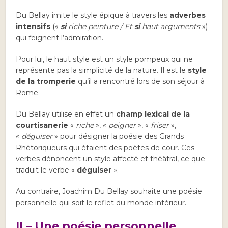
Du Bellay imite le style épique à travers les
adverbes
intensifs
(«
si
riche peinture / Et
si
haut arguments
»)
qui feignent l’admiration.
Pour lui, le haut style est un style pompeux qui ne
représente pas la simplicité de la nature. Il est le
style
de la
tromperie
qu’il a rencontré lors de son séjour à
Rome.
Du Bellay utilise en effet un
champ lexical de la
courtisanerie
«
riche
», «
peigner
», «
friser
»,
«
déguiser
» pour désigner la poésie des Grands
Rhétoriqueurs qui étaient des poètes de cour. Ces
verbes dénoncent un style affecté et théâtral, ce que
traduit le verbe «
déguiser
».
Au contraire, Joachim Du Bellay souhaite une poésie
personnelle qui soit le reflet du monde intérieur.
II – Une poésie personnelle