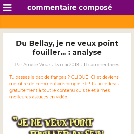
commentaire composé
Du Bellay, je ne veux point
fouiller… : analyse
Par
Amélie Vioux
13 mai 2018
11 commentaires
Tu passes le bac de français ? CLIQUE ICI et deviens
membre de commentairecompose.fr ! Tu accèderas
gratuitement à tout le contenu du site et à mes
meilleures astuces en vidéo.