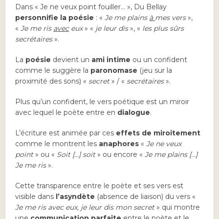
Dans « Je ne veux point fouiller… », Du Bellay
personnifie la poésie
: «
Je me plains
à
mes vers
»,
«
Je me ris
avec
eux
» «
je leur dis
», «
les plus sûrs
secrétaires
».
La
poésie
devient un
ami intime
ou un confident
comme le suggère la
paronomase
(jeu sur la
proximité des sons) «
secret
» / «
secrétaires
».
Plus qu’un confident, le vers poétique est un miroir
avec lequel le poète entre en
dialogue
.
L’écriture est animée par ces
effets de miroitement
comme le montrent les
anaphores
«
Je ne veux
point
» ou «
Soit […] soit
» ou encore «
Je me plains […]
Je me ris
».
Cette transparence entre le poète et ses vers est
visible dans
l’asyndète
(absence de liaison) du vers «
Je me ris avec eux, je leur dis mon secret
» qui montre
une
communication parfaite
entre le poète et le