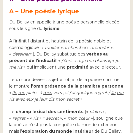
A – Une poésie lyrique
Du Bellay en appelle à une poésie personnelle placée
sous le signe du
lyrisme
.
A l’infinitif distant et hautain de la poésie noble et
cosmologique («
fouiller »
, «
chercher
« , «
sonder »
,
«
dessiner
« ), Du Bellay substitue des
verbes au
présent de l’indicatif
«
j’écris
», «
je me plains
», «
je
me ris
»
qui impliquent une
proximité
avec le lecteur.
Le « moi » devient sujet et objet de la poésie comme
le montre
l’omniprésence de la première personne
«
Je
me
plains à
mes
vers , si
j
’ai quelque regret:/
Je
me
ris avec eux
je
leur dis
mon
secret
».
Le
champ lexical des sentiments
(«
plains
»,
«
regret
» «
ris
» «
secret
», «
mon cœur
»), souligne que
la poésie n’est plus la conquête du monde extérieur
mais l’
exploration du monde intérieur
de Du Bellay.