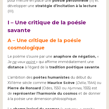
pour mettre en place une
poésie personnelle
(II) et
développer une
stratégie d’incitation à la lecture
(III).
I – Une critique de la poésie
savante
A – Une critique de la poésie
cosmologique
Le poème s’ouvre par une
anaphore de négation,
«
Je
ne
veux
point
» qui affirme immédiatement une
distance
à l’égard de la
tradition poétique savante
.
L’ambition des
poètes humanistes
du début du
XVIème siècle comme
Maurice Scève
(
Délie
, 1544) ou
Pierre de Ronsard
(Odes, 1550 ou
Hymnes
, 1555) est
de
représenter l’harmonie du cosmos
et de donner
à la poésie une dimension philosophique.
Le
champ lexical du cosmos
(«
nature
», «
esprit
»,