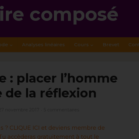
re composé
ode
Analyses linéaires
Cours
Brevet
Con
 : placer l’homme
 de la réflexion
27 novembre 2017
5 commentaires
ais ? CLIQUE ICI et deviens membre de
u accèderas gratuitement à tout le