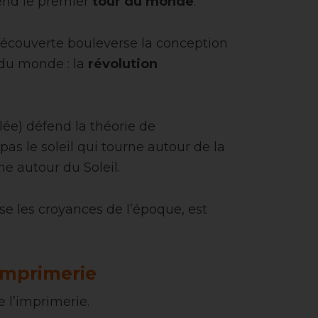
end le premier
tour du monde
.
découverte bouleverse la conception
 du monde : la
révolution
lée) défend la théorie de
 pas le soleil qui tourne autour de la
ne autour du Soleil.
se les croyances de l’époque, est
’imprimerie
 l’imprimerie.