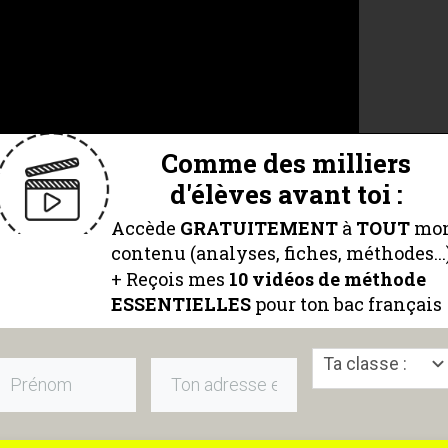
Comme des milliers
d'élèves avant toi :
Accède
GRATUITEMENT
à
TOUT
mo
contenu (analyses, fiches, méthodes...
+ Reçois mes
10 vidéos
de méthode
ESSENTIELLES
pour ton bac français
 historique de
Ta classe :
ent littéraire et culturel reflète