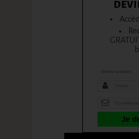
DEVI
Accèd
Re
GRATUITE
b
Choisis ta classe :
Je d