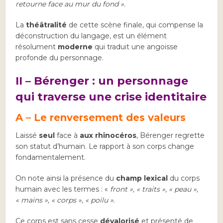
retourne face au mur du fond »
.
La
théâtralité
de cette scène finale, qui compense la
déconstruction du langage, est un élément
résolument
moderne
qui traduit une angoisse
profonde du personnage.
II – Bérenger : un personnage
qui traverse une crise identitaire
A – Le renversement des valeurs
Laissé
seul
face à
aux rhinocéros
, Bérenger regrette
son statut d’humain. Le rapport à son corps change
fondamentalement.
On note ainsi la présence du
champ lexical
du corps
humain avec les termes : «
front », « traits », « peau »,
« mains », « corps », « poilu »
.
Ce corps est sans cesse
dévalorisé
et présenté de