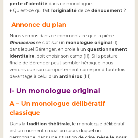
perte d’identité
dans ce monologue.
♦ Qu’est-ce qui fait l’
originalité
de ce
dénouement
?
Annonce du plan
Nous verrons dans ce commentaire que la pièce
Rhinocéros
se clôt sur un
monologue original
(I)
dans lequel Bérenger, en proie à un
questionnement
identitaire
, doit choisir son camp (II). Si la posture
finale de Bérenger peut sembler héroïque, nous
verrons que son comportement correspond toutefois
davantage à celui d’un
antihéros
(III)
I- Un monologue original
A –
Un monologue délibératif
classique
Dans la
tradition théâtrale
, le monologue délibératif
est un moment crucial au cours duquel un
personnage, dans une situation de crise,
pèse le pour