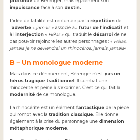
profonde
de Bérenger, mais également son
impuissance
face à son
destin.
L’idée de fatalité est renforcée par la
répétition
de
l’
adverbe
«
jamais »
associé au
futur de l’indicatif
et
à l’
interjection
«
Hélas
» qui traduit le
désarroi
de ne
pas pouvoir rejoindre les autres personnages : «
Hélas,
jamais je ne deviendrai un rhinocéros, jamais, jamais
« .
B –
Un monologue moderne
Mais dans ce dénouement, Bérenger n’est
pas un
héros tragique traditionnel
. Il combat une
rhinocérite et peine à s’exprimer. C’est ce qui fait la
modernité
de ce monologue.
La rhinocérite est un élément
fantastique
de la pièce
qui rompt avec la
tradition classique
. Elle donne
également à la crise du personnage une
dimension
métaphorique moderne
.