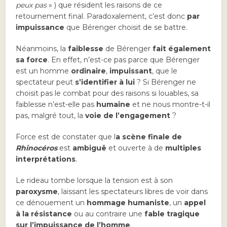
peux pas
» ) que résident les raisons de ce
retournement final. Paradoxalement, c’est donc
par
impuissance
que Bérenger choisit de se battre.
Néanmoins, la
faiblesse
de Bérenger
fait également
sa force
. En effet, n’est-ce pas parce que Bérenger
est un homme
ordinaire
,
impuissant
, que le
spectateur peut
s’identifier à lui
? Si Bérenger ne
choisit pas le combat pour des raisons si louables, sa
faiblesse n’est-elle pas
humaine
et ne nous montre-t-il
pas, malgré tout, la
voie de l’engagement
?
Force est de constater que l
a scène finale de
Rhinocéros
est
ambiguë
et ouverte à de
multiples
interprétations
.
Le rideau tombe lorsque la tension est à son
paroxysme
, laissant les spectateurs libres de voir dans
ce dénouement un
hommage humaniste
, un
appel
à la résistance
ou au contraire une
fable tragique
sur l’impuissance de l’homme
.