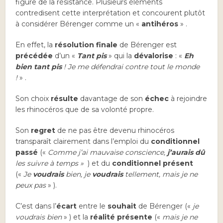
figure de la résistance. Plusieurs éléments
contredisent cette interprétation et concourent plutôt
à considérer Bérenger comme un «
antihéros
» .
En effet, la
résolution finale
de Bérenger est
précédée
d’un «
Tant pis
» qui la
dévalorise
: «
Eh
bien tant pis
! Je me défendrai contre tout le monde
!
» .
Son choix
résulte
davantage de son
échec
à rejoindre
les rhinocéros que de sa volonté propre.
Son
regret
de ne pas être devenu rhinocéros
transparaît clairement dans l’emploi du
conditionnel
passé
(«
Comme j’ai mauvaise conscience,
j’aurais dû
les suivre à temps »
) et du
conditionnel présent
(«
Je
voudrais
bien, je
voudrais
tellement, mais je ne
peux pas
» ).
C’est dans l’
écart
entre le
souhait
de Bérenger («
je
voudrais bien
» ) et la
réalité présente
(«
mais je ne