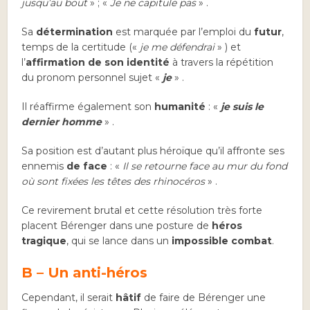
jusqu’au bout
» ; «
Je ne capitule pas
» .
Sa
détermination
est marquée par l’emploi du
futur
,
temps de la certitude («
je me défendrai
» ) et
l’
affirmation de son identité
à travers la répétition
du pronom personnel sujet «
je
» .
Il réaffirme également son
humanité
: «
je suis le
dernier homme
» .
Sa position est d’autant plus héroïque qu’il affronte ses
ennemis
de face
: «
Il se retourne face au mur du fond
où sont fixées les têtes des rhinocéros
» .
Ce revirement brutal et cette résolution très forte
placent Bérenger dans une posture de
héros
tragique
, qui se lance dans un
impossible combat
.
B – Un anti-héros
Cependant, il serait
hâtif
de faire de Bérenger une