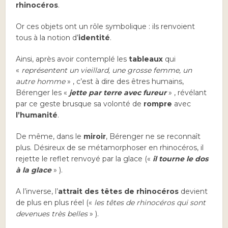
rhinocéros
.
Or ces objets ont un rôle symbolique : ils renvoient
tous à la notion d’
identité
.
Ainsi, après avoir contemplé les
tableaux
qui
«
représentent un vieillard, une grosse femme, un
autre homme
» , c’est à dire des êtres humains,
Bérenger les «
jette par terre avec fureur
» , révélant
par ce geste brusque sa volonté de
rompre
avec
l’humanité
.
De même, dans le
miroir
, Bérenger ne se reconnaît
plus. Désireux de se métamorphoser en rhinocéros, il
rejette le reflet renvoyé par la glace («
il tourne le dos
à la glace
» ).
A l’inverse, l’
attrait des têtes de rhinocéros
devient
de plus en plus réel («
les têtes de rhinocéros qui sont
devenues très belles
» ).