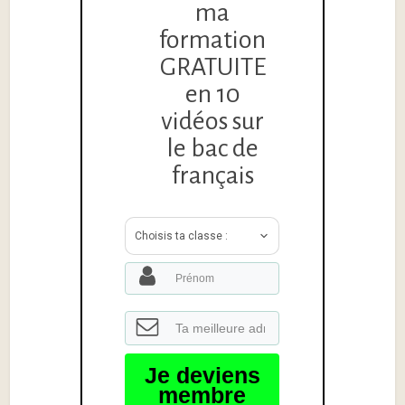
ma
formation
GRATUITE
en 10
vidéos sur
le bac de
français
Choisis ta classe :
Je deviens
membre