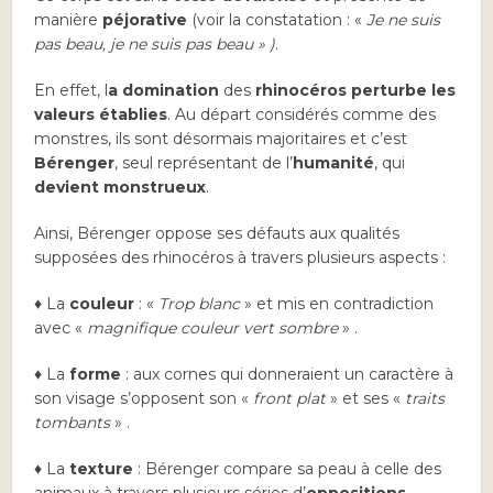
manière
péjorative
(voir la constatation : «
Je ne suis
pas beau, je ne suis pas beau » )
.
En effet, l
a domination
des
rhinocéros
perturbe les
valeurs établies
. Au départ considérés comme des
monstres, ils sont désormais majoritaires et c’est
Bérenger
, seul représentant de l’
humanité
, qui
devient monstrueux
.
Ainsi, Bérenger oppose ses défauts aux qualités
supposées des rhinocéros à travers plusieurs aspects :
♦ La
couleur
: «
Trop blanc
» et mis en contradiction
avec «
magnifique couleur vert sombre
» .
♦ La
forme
: aux cornes qui donneraient un caractère à
son visage s’opposent son «
front plat
» et ses «
traits
tombants
» .
♦ La
texture
: Bérenger compare sa peau à celle des
animaux à travers plusieurs séries d’
oppositions