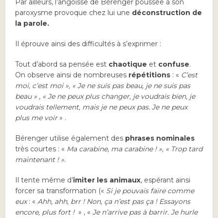
Par ailleurs, l’angoisse de Bérenger poussée à son
paroxysme provoque chez lui une
déconstruction de
la parole.
Il éprouve ainsi des difficultés à s’exprimer :
Tout d’abord sa pensée est
chaotique
et
confuse
.
On observe ainsi de nombreuses
répétitions
: «
C’est
moi, c’est moi », « Je ne suis pas beau, je ne suis pas
beau » , « Je ne peux plus changer, je voudrais bien, je
voudrais tellement, mais je ne peux pas. Je ne peux
plus me voir
» .
Bérenger utilise également des
phrases nominales
très courtes : «
Ma carabine, ma carabine ! », « Trop tard
maintenant ! »
.
Il tente même d’
imiter les animaux
, espérant ainsi
forcer sa transformation («
Si je pouvais faire comme
eux
: «
Ahh, ahh, brr ! Non, ça n’est pas ça ! Essayons
encore, plus fort !
» , «
Je n’arrive pas à barrir. Je hurle