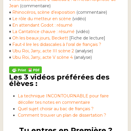
Jean
(commentaire)
♦
Rhinocéros, scène d’exposition
(commentaire)
♦
Le rôle du metteur en scène
(vidéo)
♦
En attendant Godot : résumé
♦
La Cantatrice chauve : résumé
(vidéo)
♦
Oh les beaux jours, Beckett
[Fiche de lecture]
♦
Faut-il lire les didascalies à l’oral de français ?
♦
Ubu Roi, Jarry, acte III scène 2
(analyse)
♦
Ubu Roi, Jarry, acte V scène 4
(analyse)
Les 3 vidéos préférées des
élèves :
La technique INCONTOURNABLE pour faire
décoller tes notes en commentaire
Quel sujet choisir au bac de français ?
Comment trouver un plan de dissertation ?
Tu entres en Première ?