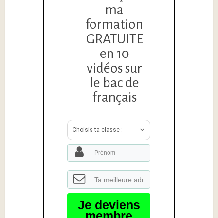
ma
formation
GRATUITE
en 10
vidéos sur
le bac de
français
Choisis ta classe :
Je deviens
membre