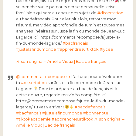
bac de français. Tu ne regretteras pas cette série !
On
se penche sur le parcours « crise personnelle, crise
familiale » qui sera au coeur des sujets de
#dissertation
au bacdefrancais. Pour aller plus loin, retrouve mon
résumé, ma vidéo approfondie de 10min et toutes mes
analyses linéaires sur Juste la fin du monde de Jean-Luc
Lagarce ici : https://commentairecompose.fr/juste-la-
fin-du-monde-lagarce/
#bacfrancais
#justelafindumonde
#apprendresurtiktok
#lycée
♬ son original – Amélie Vioux | Bac de français
@commentairecompose.fr
L’astuce pour développer
ta
#dissertation
sur Juste la fin du monde de Jean-Luc
Lagarce
Pour te préparer au bac de français et à
cette oeuvre, regarde ma vidéo complète ici :
https://commentairecompose.fr/juste-la-fin-du-monde-
lagarce/ Tu vas y arriver !
#bacdefrancais
#bacfrancais
#justelafindumonde
#bonnenote
#tiktokacademie
#apprendresurtiktok
♬ son original –
Amélie Vioux | Bac de français