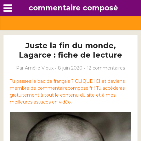
commentaire composé
Juste la fin du monde,
Lagarce : fiche de lecture
Par
Amélie Vioux
8 juin 2020
12 commentaires
Tu passes le bac de français ? CLIQUE ICI et deviens
membre de commentairecompose.fr ! Tu accèderas
gratuitement à tout le contenu du site et à mes
meilleures astuces en vidéo.