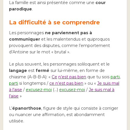
La famille est ainsi présentée comme une
cour
parodique
.
La difficulté à se comprendre
Les personnages
ne parviennent pas à
communiquer
et les malentendus et quiproquos
provoquent des disputes, comme l’emportement
d’Antoine sur le mot « brutal ».
Le plus souvent, les personnages soliloquent et le
langage
est
fermé
sur lui-même, en forme de
chiasme (A-B-B-A): «
Ce
n’est pas bien
que tu sois
parti
,
parti
si longtemps /
ce n’est pas bien
» ou «
Je suis mal
à l’aise
/
excusez-moi
(…)
excusez-moi
/
Je suis mal à
l’aise
»
L’
épanorthose
, figure de style qui consiste à corriger
ou nuancer une affirmation, est abondamment
utilisée.