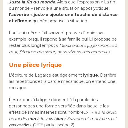
Juste la fin du monde
. Alors que l’expression « La fin
du monde » renvoie à une situation apocalyptique,
l’adverbe « juste » ajoute une touche de distance
et d’ironie
qui dédramatise la situation.
Louis lui-même fait souvent preuve d’ironie, par
exemple lorsqu’il répond à sa famille qui lui propose de
rester plus longtemps : «
Mieux encore […] je renonce à
tout, j’épouse ma sœur, nous vivons très heureux.
»
Une pièce lyrique
L’écriture de Lagarce est également
lyrique
. Derrière
les répétitions et la parole mécanique, on entend une
musique.
Les retours à la ligne donnent à la parole des
personnages une forme versifiée dans laquelle les
effets de rimes internes sont nombreux : «
il a le droit,
ne lui dis ri
en
/ Je vais b
ien
/ Suzanne et moi / ce n’est
ème
pas mal
in
» (2
partie, scène 2).