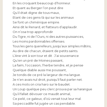
En les croquant beaucoup d’honneur.
Et quant au Berger l’on peut dire
Qu’il était digne de tous maux,
Etant de ces gens-là qui sur les animaux
Se font un chimérique empire.
Ainsi dit le Renard, et flatteurs d’applaudir.
On n’osa trop approfondir
Du Tigre, ni de l’Ours, ni des autres puissances,
Les moins pardonnables offenses.
Tous les gens querelleurs, jusqu’aux simples mâtins,
Au dire de chacun, étaient de petits saints.
L’Ane vint à son tour et dit : J’ai souvenance
Qu’en un pré de Moines passant,
La faim, l’occasion, l’herbe tendre, et je pense
Quelque diable aussi me poussant,
Je tondis de ce pré la largeur de ma langue.
Je n’en avais nul droit, puisqu’il faut parler net.
A ces mots on cria haro sur le baudet.
Un Loup quelque peu clerc prouva par sa harangue
Qu’il fallait dévouer ce maudit animal,
Ce pelé, ce galeux, d’où venait tout leur mal.
Sa peccadille fut jugée un cas pendable.