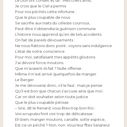
Le Lion tint conseil, et dit : Mes chers amis,
Je crois que le Ciel a permis
Pour nos péchés cette infortune ;
Que le plus coupable de nous
Se sacrifie aux traits du céleste courroux,
Peut-être il obtiendra la guérison commune.
L’histoire nous apprend qu’en de tels accidents
On fait de pareils dévouements :
Ne nous flattons donc point ; voyons sans indulgence
L’état de notre conscience.
Pour moi, satisfaisant mes appétits gloutons
J’ai dévoré force moutons.
Que m’avaient-ils fait ? Nulle offense :
Même il m’est arrivé quelquefois de manger
Le Berger.
Je me dévouerai donc, s’il le faut ; mais je pense
Qu’il est bon que chacun s’accuse ainsi que moi :
Car on doit souhaiter selon toute justice
Que le plus coupable périsse.
– Sire, dit le Renard, vous êtes trop bon Roi ;
Vos scrupules font voir trop de délicatesse ;
Eh bien, manger moutons, canaille, sotte espèce,
Est-ce un péché ? Non, non. Vous leur fîtes Seigneur