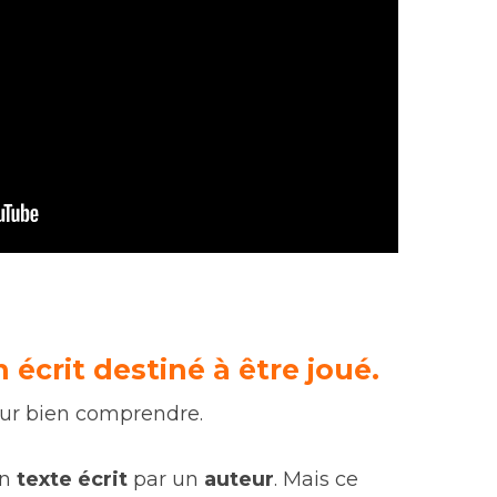
 écrit destiné à être joué.
our bien comprendre.
n
texte écrit
par un
auteur
. Mais ce