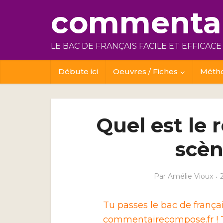
commentai
LE BAC DE FRANÇAIS FACILE ET EFFICACE
Débute ici
Oeuvres / Fiches
Méth
Quel est le 
scèn
Par
Amélie Vioux
Tu passes le bac de franç
commentairecompose.fr ! T