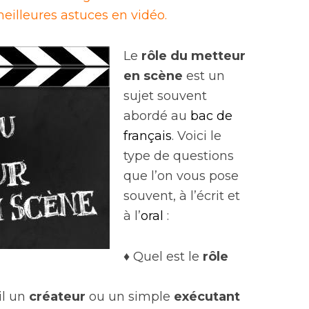
eilleures astuces en vidéo.
Le
rôle du metteur
en scène
est un
sujet souvent
abordé au
bac de
français
. Voici
le
type de questions
que l’on vous pose
souvent, à l’écrit et
à l’
oral
:
♦ Quel est le
rôle
il un
créateur
ou un simple
exécutant