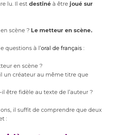
e lu. Il est
destiné
à être
joué sur
e en scène ?
Le metteur en scène.
 questions à l’
oral de français
:
tteur en scène ?
il un créateur au même titre que
l être fidèle au texte de l’auteur ?
ons, il suffit de comprendre que deux
t :