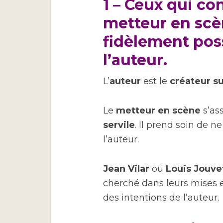
1 – Ceux qui co
metteur en scèn
fidèlement poss
l’auteur.
L’
auteur
est le
créateur 
Le
metteur en scène
s’ass
servile
. Il prend soin de n
l’auteur.
Jean Vilar
ou
Louis Jouve
cherché dans leurs mises e
des intentions de l’auteur.