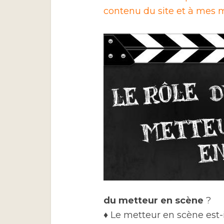
contenu du site et à mes m
du metteur en scène
?
♦ Le metteur en scène est-