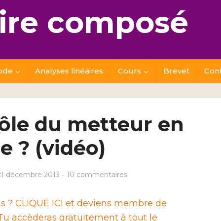
re composé
ode
Analyses linéaires
Cours
Brevet
Con
rôle du metteur en
e ? (vidéo)
21 décembre 2013
10 commentaires
ais ? CLIQUE ICI et deviens membre de
u accèderas gratuitement à tout le