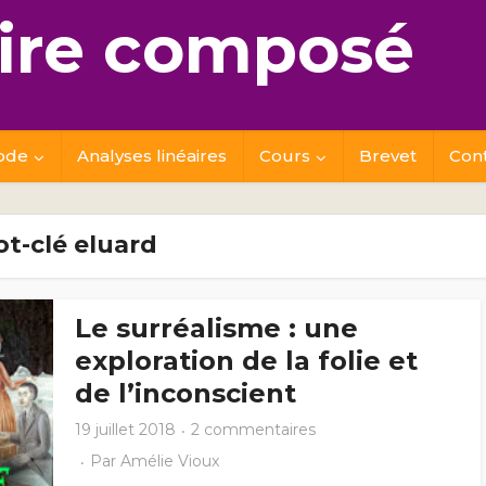
re composé
ode
Analyses linéaires
Cours
Brevet
Con
t-clé eluard
Le surréalisme : une
exploration de la folie et
de l’inconscient
19 juillet 2018
2 commentaires
Par
Amélie Vioux