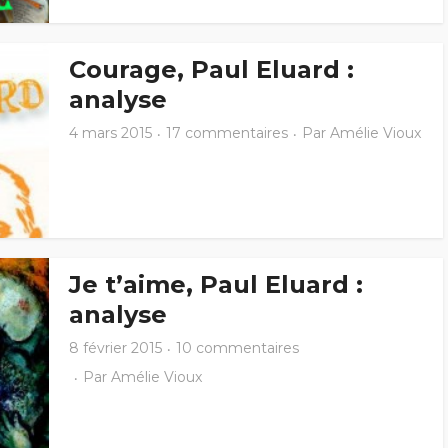
Courage, Paul Eluard :
analyse
4 mars 2015
17 commentaires
Par
Amélie Vioux
Je t’aime, Paul Eluard :
analyse
8 février 2015
10 commentaires
Par
Amélie Vioux