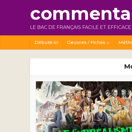
commentai
LE BAC DE FRANÇAIS FACILE ET EFFICACE
Débute ici
Oeuvres / Fiches
Méth
Mo