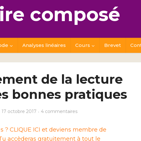
re composé
ode
Analyses linéaires
Cours
Brevet
Con
ment de la lecture
les bonnes pratiques
17 octobre 2017
4 commentaires
ais ? CLIQUE ICI et deviens membre de
u accèderas gratuitement à tout le