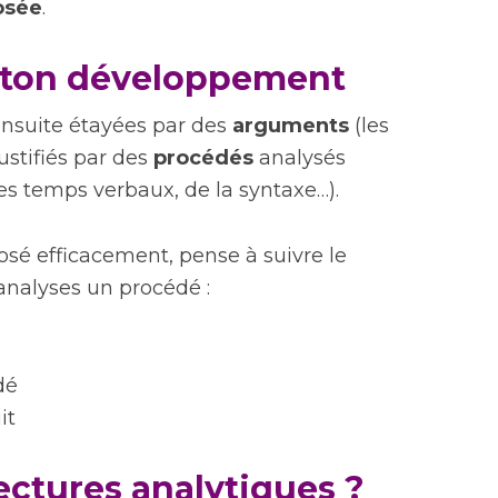
posée
.
r ton développement
nsuite étayées par des
arguments
(les
stifiés par des
procédés
analysés
des temps verbaux, de la syntaxe…).
osé efficacement, pense à suivre le
nalyses un procédé :
dé
it
lectures analytiques ?