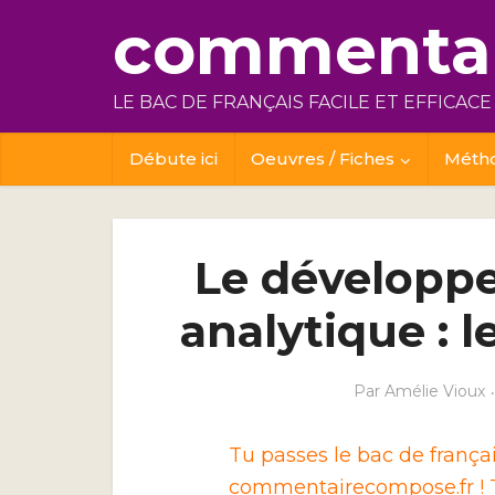
commentai
LE BAC DE FRANÇAIS FACILE ET EFFICACE
Débute ici
Oeuvres / Fiches
Méth
Le développe
analytique : 
Par
Amélie Vioux
Tu passes le bac de franç
commentairecompose.fr ! T