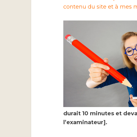
contenu du site et à mes m
durait 10 minutes et dev
l’examinateur].