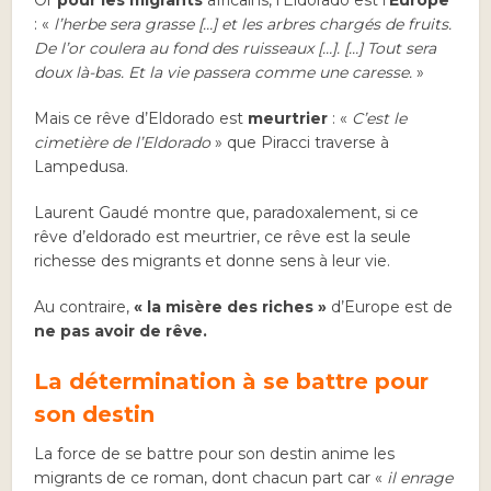
Or
pour les migrants
africains, l’Eldorado est l’
Europe
: «
l’herbe sera grasse […] et les arbres chargés de fruits.
De l’or coulera au fond des ruisseaux […]. […] Tout sera
doux là-bas. Et la vie passera comme une caresse.
»
Mais ce rêve d’Eldorado est
meurtrier
: «
C’est le
cimetière de l’Eldorado
» que Piracci traverse à
Lampedusa.
Laurent Gaudé montre que, paradoxalement, si ce
rêve d’eldorado est meurtrier, ce rêve est la seule
richesse des migrants et donne sens à leur vie.
Au contraire,
« la misère des riches »
d’Europe est de
ne pas avoir de rêve.
La détermination à se battre pour
son destin
La force de se battre pour son destin anime les
migrants de ce roman, dont chacun part car «
il enrage