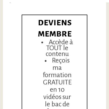
épuisés.
DEVIENS
MEMBRE
Accède à
TOUT le
contenu
Reçois
ma
formation
GRATUITE
en 10
vidéos sur
le bac de