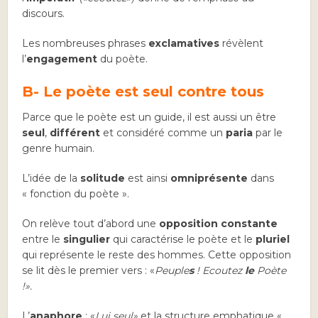
discours.
Les nombreuses phrases
exclamatives
révèlent
l’
engagement
du poète.
B- Le poète est seul contre tous
Parce que le poète est un guide, il est aussi un être
seul
,
différent
et considéré comme un
paria
par le
genre humain.
L’idée de la
solitude
est ainsi
omniprésente
dans
« fonction du poète ».
On relève tout d’abord une
opposition constante
entre le
singulier
qui caractérise le poète et le
pluriel
qui représente le reste des hommes. Cette opposition
se lit dès le premier vers : «
Peuple
s
! Ecoutez
le
Poète
!».
L’
anaphore
: «
Lui seul»
et la structure emphatique «