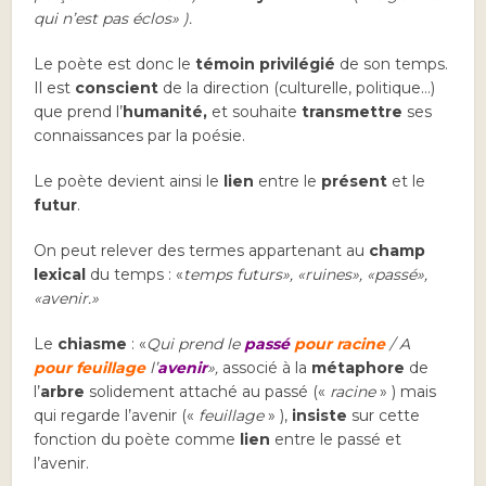
qui n’est pas éclos» ).
Le poète est donc le
témoin privilégié
de son temps.
Il est
conscient
de la direction (culturelle, politique…)
que prend l’
humanité,
et souhaite
transmettre
ses
connaissances par la poésie.
Le poète devient ainsi le
lien
entre le
présent
et le
futur
.
On peut relever des termes appartenant au
champ
lexical
du temps : «
temps futurs
»
, «ruines
»
, «passé
»
,
«avenir
.»
Le
chiasme
: «
Qui prend le
passé
pour
racine
/ A
pour
feuillage
l’
avenir
»,
associé à la
métaphore
de
l’
arbre
solidement attaché au passé («
racine
» ) mais
qui regarde l’avenir («
feuillage
» ),
insiste
sur cette
fonction du poète comme
lien
entre le passé et
l’avenir.