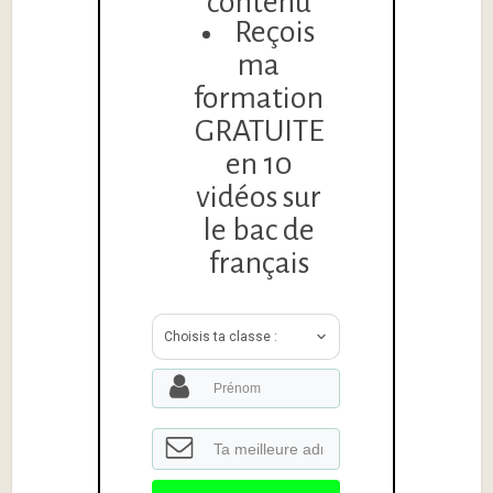
contenu
Reçois
ma
formation
GRATUITE
en 10
vidéos sur
le bac de
français
Choisis ta classe :