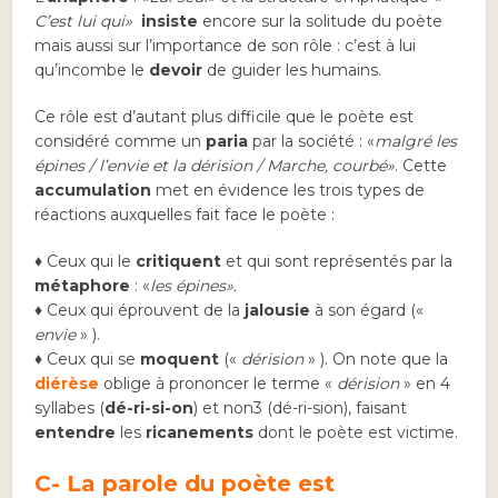
C’est lui qui»
insiste
encore sur la solitude du poète
mais aussi sur l’importance de son rôle : c’est à lui
qu’incombe le
devoir
de guider les humains.
Ce rôle est d’autant plus difficile que le poète est
considéré comme un
paria
par la société : «
malgré les
épines / l’envie et la dérision / Marche, courbé»
. Cette
accumulation
met en évidence les trois types de
réactions auxquelles fait face le poète :
♦ Ceux qui le
critiquent
et qui sont représentés par la
métaphore
: «
les épines».
♦ Ceux qui éprouvent de la
jalousie
à son égard («
envie
» ).
♦ Ceux qui se
moquent
(«
dérision
» ). On note que la
diérèse
oblige à prononcer le terme «
dérision
» en 4
syllabes (
dé-ri-si-on
) et non3 (dé-ri-sion), faisant
entendre
les
ricanements
dont le poète est victime.
C- La parole du poète est