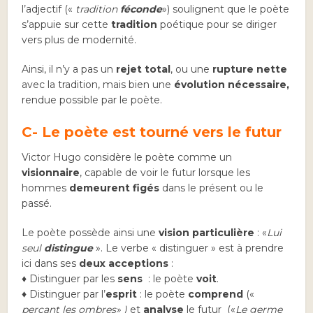
l’adjectif («
tradition
féconde
») soulignent que le poète
s’appuie sur cette
tradition
poétique pour se diriger
vers plus de modernité.
Ainsi, il n’y a pas un
rejet total
, ou une
rupture nette
avec la tradition, mais bien une
évolution nécessaire,
rendue possible par le poète.
C- Le poète est tourné vers le futur
Victor Hugo considère le poète comme un
visionnaire
, capable de voir le futur lorsque les
hommes
demeurent figés
dans le présent ou le
passé.
Le poète possède ainsi une
vision particulière
: «
Lui
seul
distingue
». Le verbe « distinguer » est à prendre
ici dans ses
deux acceptions
:
♦ Distinguer par les
sens
: le poète
voit
.
♦ Distinguer par l’
esprit
: le poète
comprend
(«
perçant les ombres» )
et
analyse
le futur («
Le germe