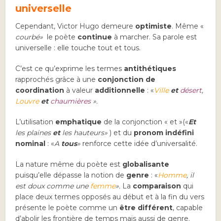
universelle
Cependant, Victor Hugo demeure
optimiste
. Même «
courbé»
le poète
continue
à marcher. Sa parole est
universelle : elle touche tout et tous.
C’est ce qu’exprime les termes
antithétiques
rapprochés grâce à une
conjonction de
coordination
à valeur
additionnelle
: «
Ville
et
désert
,
Louvre
et
chaumières
».
L’utilisation
emphatique
de la conjonction « et »(«
Et
les plaines
et
les hauteurs
»
) et du
pronom indéfini
nominal
: «
A
tous
»
renforce cette idée d’universalité.
La nature même du poète est
globalisante
puisqu’elle dépasse la notion de
genre
: «
Homme
, il
est doux comme une
femme
».
La
comparaison
qui
place deux termes opposés au début et à la fin du vers
présente le poète comme un
être différent
, capable
d’abolir les frontière de temps mais aussi de genre.