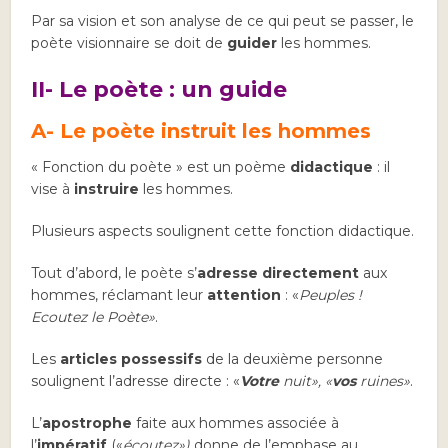
Par sa vision et son analyse de ce qui peut se passer, le
poète visionnaire se doit de
guider
les hommes.
II- Le poète : un guide
A- Le poète
instruit
les hommes
« Fonction du poète » est un poème
didactique
: il
vise à
instruire
les hommes.
Plusieurs aspects soulignent cette fonction didactique.
Tout d’abord, le poète s’
adresse directement
aux
hommes, réclamant leur
attention
: «
Peuples !
Ecoutez le Poète»
.
Les
articles possessifs
de la deuxième personne
soulignent l’adresse directe : «
Votre
nuit», «
vos
ruines»
.
L’
apostrophe
faite aux hommes associée à
l’
impératif
(«
écoutez»)
donne de l’emphase au