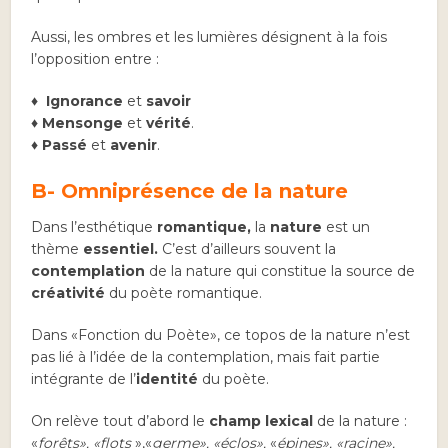
Aussi, les ombres et les lumières désignent à la fois
l’opposition entre :
♦
I
gnorance
et
savoir
♦
Mensonge
et
vérité
.
♦
Passé
et
avenir
.
B- Omniprésence de la nature
Dans l’esthétique
romantique,
la
nature
est un
thème
essentiel.
C’est d’ailleurs souvent la
contemplation
de la nature qui constitue la source de
créativité
du poète romantique.
Dans «Fonction du Poète», ce topos de la nature n’est
pas lié à l’idée de la contemplation, mais fait partie
intégrante de l’
identité
du poète.
On relève tout d’abord le
champ lexical
de la nature :
«
forêts», «flots
»,«
germe», «éclos»,
«
épines», «racine»,