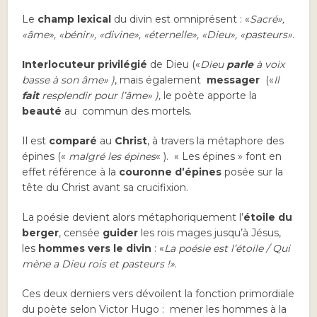
Le
champ lexical
du divin est omniprésent : «
Sacré»,
«âme», «bénir», «divine», «éternelle», «Dieu», «pasteurs»
.
Interlocuteur
privilégié
de Dieu («
Dieu
parle
à voix
basse à son âme» )
, mais également
messager
(«
Il
fait
resplendir pour l’âme» ),
le poète apporte la
beauté
au commun des mortels.
Il est
comparé
au
Christ
, à travers la métaphore des
épines («
malgré les épines
« ). « Les épines » font en
effet référence à la
couronne d’épines
posée sur la
tête du Christ avant sa crucifixion.
La poésie devient alors métaphoriquement l’
étoile du
berger
, censée
guider
les rois mages jusqu’à Jésus,
les
hommes vers le divin
: «
La poésie est l’étoile / Qui
mène a Dieu rois et pasteurs !»
.
Ces deux derniers vers dévoilent la fonction primordiale
du poète selon Victor Hugo : mener les hommes à la