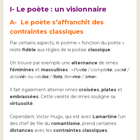
I- Le poète : un visionnaire
A- Le poète s’affranchit des
contraintes classiques
Par certains aspects, le poème « fonction du poète »
reste
fidèle
aux règles de la poésie
classique
.
On trouve par exemple une
alternance
de rimes
féminines
et
masculines
: «
Poè
te
/ complè
te
, sac
ré
/
éclai
ré
»
ou «
éc
los
/ f
lots
, fem
me
/ â
me
».
Il fait également alterner rimes
croisées
,
plates
et
embrassées
. Cette variété de rimes souligne sa
virtuosité
.
Cependant, Victor Hugo, qui est avec
Lamartine
l’un
des chef de file du
romantisme
, prend certaines
distances
avec les
contraintes classiques
.