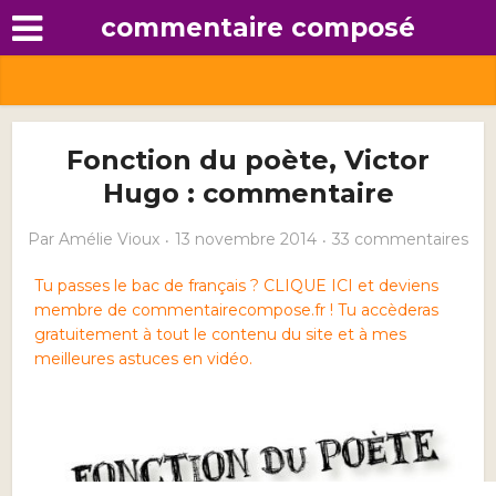
commentaire composé
Fonction du poète, Victor
Hugo : commentaire
Par
Amélie Vioux
13 novembre 2014
33 commentaires
Tu passes le bac de français ? CLIQUE ICI et deviens
membre de commentairecompose.fr ! Tu accèderas
gratuitement à tout le contenu du site et à mes
meilleures astuces en vidéo.