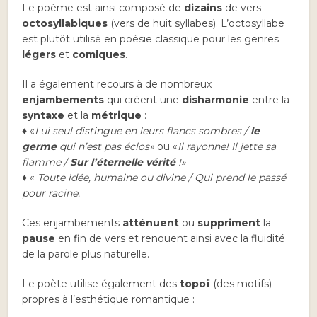
Le poème est ainsi composé de
dizains
de vers
octosyllabiques
(vers de huit syllabes). L’octosyllabe
est plutôt utilisé en poésie classique pour les genres
légers
et
comiques
.
Il a également recours à de nombreux
enjambements
qui créent une
disharmonie
entre la
syntaxe
et la
métrique
:
♦ «
Lui seul distingue en leurs flancs sombres /
le
germe
qui n’est pas éclos
»
ou «
Il rayonne! Il jette sa
flamme /
Sur l’éternelle vérité
!
»
♦ «
Toute idée, humaine ou divine / Qui prend le passé
pour racine.
Ces enjambements
atténuent
ou
suppriment
la
pause
en fin de vers et renouent ainsi avec la fluidité
de la parole plus naturelle.
Le poète utilise également des
topoï
(des motifs)
propres à l’esthétique romantique :