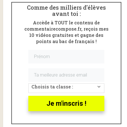
Comme des milliers d'élèves
avant toi :
Accède à TOUT le contenu de
commentairecompose.fr, reçois mes
10 vidéos gratuites et gagne des
points au bac de français !
Voici un
commentaire
du poème «
Fonction du
Choisis ta classe :
poète
» de Victor
Hugo
.
Fonction du poète :
Je m'inscris !
introduction
«
Fonction du Poète
» est un poème extrait du recueil
Les Rayons et les Ombres
(1840) dans lequel
Victor