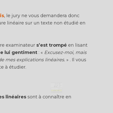
is
, le jury ne vous demandera donc
ure linéaire sur un texte non étudié en
Comme des milliers
votre examinateur
s’est trompé
en lisant
d'élèves avant toi :
le lui gentiment
: «
Excusez-moi, mais
Accède
GRATUITEMENT
à
TOUT
mo
de mes explications linéaires.
» . Il vous
contenu (analyses, fiches, méthodes...
e à étudier.
+ Reçois mes
10 vidéos
de méthode
ESSENTIELLES
pour ton bac français
Ta classe :
es linéaires
sont à connaître en