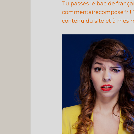
Tu passes le bac de franç
commentairecompose.fr ! T
contenu du site et à mes m