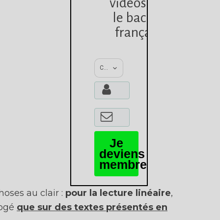
vidéos sur
le bac de
français
Choisis ta classe :
Je
deviens
membre
hoses au clair :
pour la lecture linéaire
,
rogé
que
sur des textes présentés en