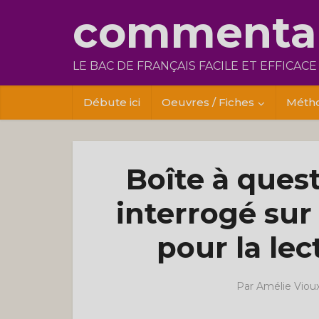
commentai
LE BAC DE FRANÇAIS FACILE ET EFFICACE
Débute ici
Oeuvres / Fiches
Méth
Boîte à quest
interrogé sur
pour la lec
Par
Amélie Viou