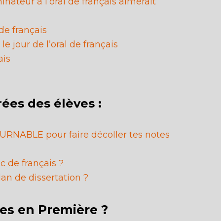
nateur à l’oral de français aimerait
de français
le jour de l’oral de français
ais
rées des élèves :
RNABLE pour faire décoller tes notes
c de français ?
n de dissertation ?
es en Première ?