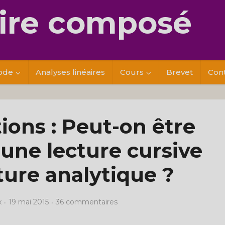
re composé
ode
Analyses linéaires
Cours
Brevet
Con
ions : Peut-on être
 une lecture cursive
ture analytique ?
x
19 mai 2015
36 commentaires