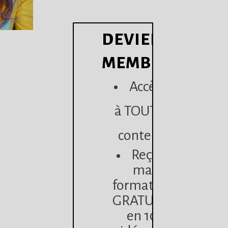
DEVIENS
MEMBRE
Accède
à TOUT le
contenu
Reçois
ma
formation
GRATUITE
en 10