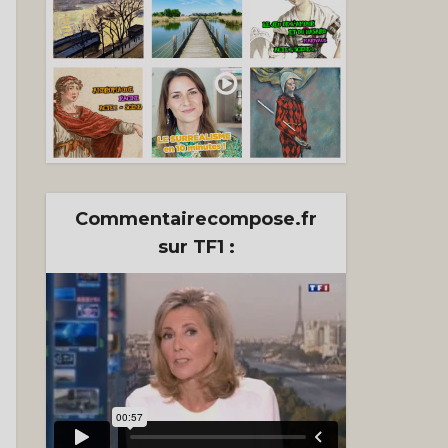
s mes
e
Commentairecompose.fr
sur TF1 :